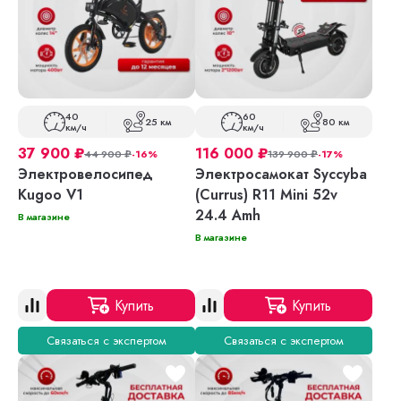
40
60
25 км
80 км
км/ч
км/ч
37 900
₽
116 000
₽
44 900
₽
-16%
139 900
₽
-17%
Электровелосипед
Электросамокат Syccyba
Kugoo V1
(Currus) R11 Mini 52v
24.4 Amh
В магазине
В магазине
Купить
Купить
Связаться с экспертом
Связаться с экспертом