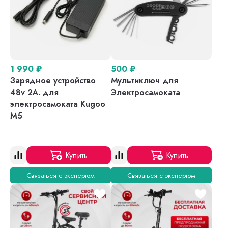
1 990
₽
500
₽
Зарядное устройство
Мультиключ для
48v 2A. для
Электросамоката
электросамоката Kugoo
M5
Купить
Купить
Связаться с экспертом
Связаться с экспертом