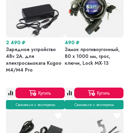
2 490
₽
490
₽
Зарядное устройство
Замок противоугонный,
48v 2A. для
80 х 1000 мм, трос,
электросамоката Kugoo
ключи, Lock MX-13
M4/M4 Pro
Купить
Купить
Связаться с экспертом
Связаться с экспертом