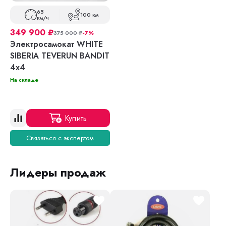
65
100 км
км/ч
349 900
₽
375 000
₽
-7%
Электросамокат WHITE
SIBERIA TEVERUN BANDIT
4x4
На складе
Купить
Связаться с экспертом
Лидеры продаж