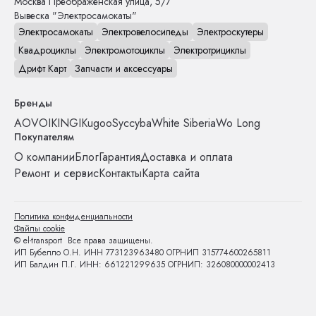
Москва
Преображенская улица, 5/7
Вывеска "Электросамокаты"
Электросамокаты
Электровелосипеды
Электроскутеры
Квадроциклы
Электромотоциклы
Электротрициклы
Дрифт Карт
Запчасти и аксессуары
Бренды
AOVO
IKINGI
Kugoo
Syccyba
White Siberia
Wo Long
Покупателям
О компании
Блог
Гарантия
Доставка и оплата
Ремонт и сервис
Контакты
Карта сайта
Политика конфиденциальности
Файлы cookie
© el-transport Все права защищены.
ИП Бубелло О.Н. ИНН 773123963480 ОГРНИП 315774600265811
ИП Балдин П.Г. ИНН: 661221299635 ОГРНИП: 326080000002413