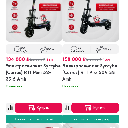
65
85
80 м
90 км
км/ч
км/ч
134 000
₽
158 000
₽
155 800
₽
-14%
174 800
₽
-10%
Электросамокат Syccyba
Электросамокат Syccyba
(Currus) R11 Mini 52v
(Currus) R11 Pro 60V 38
39.6 Amh
Amh
В магазине
На складе
Купить
Купить
Связаться с экспертом
Связаться с экспертом