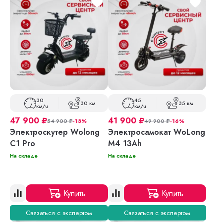
30
45
30 км
35 км
км/ч
км/ч
47 900
₽
41 900
₽
54 900
₽
-13%
49 900
₽
-16%
Электроскутер Wolong
Электросамокат WoLong
C1 Pro
M4 13Ah
На складе
На складе
Купить
Купить
Связаться с экспертом
Связаться с экспертом