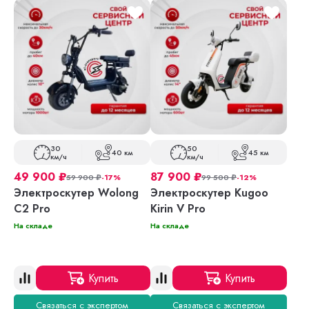
30
50
40 км
45 км
км/ч
км/ч
49 900
₽
87 900
₽
59 900
₽
-17%
99 500
₽
-12%
Электроскутер Wolong
Электроскутер Kugoo
C2 Pro
Kirin V Pro
На складе
На складе
Купить
Купить
Связаться с экспертом
Связаться с экспертом