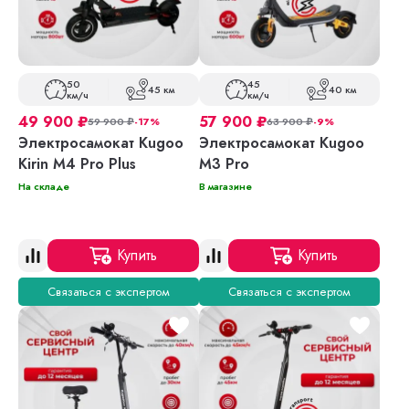
50
45
45 км
40 км
км/ч
км/ч
49 900
₽
57 900
₽
59 900
₽
-17%
63 900
₽
-9%
Электросамокат Kugoo
Электросамокат Kugoo
Kirin M4 Pro Plus
M3 Pro
На складе
В магазине
Купить
Купить
Связаться с экспертом
Связаться с экспертом