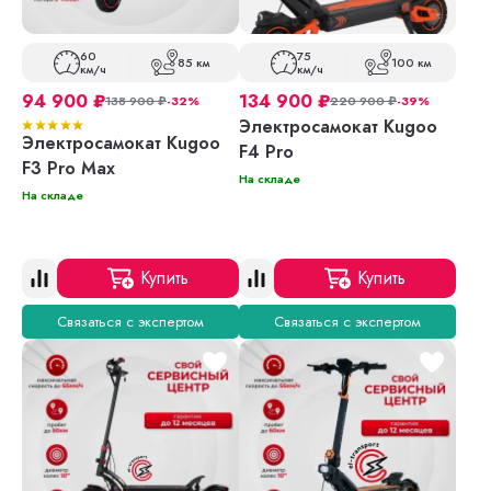
60
75
85 км
100 км
км/ч
км/ч
94 900
₽
134 900
₽
138 900
₽
-32%
220 900
₽
-39%
Электросамокат Kugoo
Электросамокат Kugoo
F4 Pro
F3 Pro Max
На складе
На складе
Купить
Купить
Связаться с экспертом
Связаться с экспертом