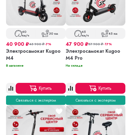
40
45
30 км
45 км
км/ч
км/ч
40 900
₽
47 900
₽
43 900
₽
-7%
57 900
₽
-17%
Электросамокат Kugoo
Электросамокат Kugoo
M4
M4 Pro
В магазине
На складе
Купить
Купить
Связаться с экспертом
Связаться с экспертом