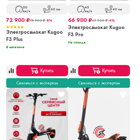
50
45
60 км
40 км
км/ч
км/ч
72 900
₽
66 900
₽
78 900
₽
-8%
69 900
₽
-4%
Электросамокат Kugoo
Электросамокат Kugoo
F3 Pro
F3 Plus
На складе
В магазине
Купить
Купить
Связаться с экспертом
Связаться с экспертом