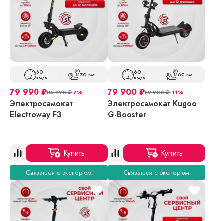
60
60
70 км
60 км
км/ч
км/ч
79 990
₽
79 900
₽
85 990
₽
-7%
89 900
₽
-11%
Электросамокат
Электросамокат Kugoo
Electroway F3
G-Booster
Купить
Купить
Связаться с экспертом
Связаться с экспертом