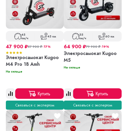
45
55
45 км
60 км
км/ч
км/ч
47 900
₽
64 900
₽
57 900
₽
-17%
79 900
₽
-19%
Электросамокат Kugoo
Электросамокат Kugoo
M5
M4 Pro 18 Amh
На складе
На складе
Купить
Купить
Связаться с экспертом
Связаться с экспертом