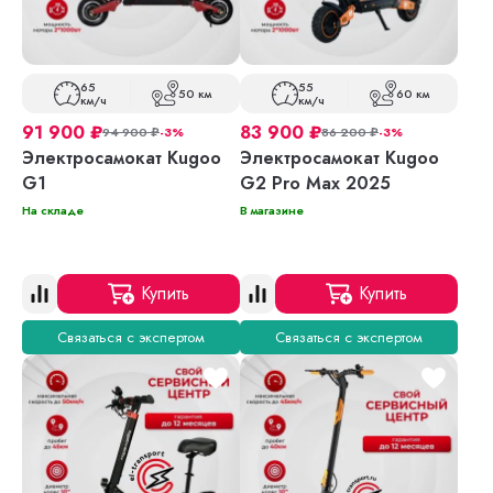
65
55
50 км
60 км
км/ч
км/ч
91 900
₽
83 900
₽
94 900
₽
-3%
86 200
₽
-3%
Электросамокат Kugoo
Электросамокат Kugoo
G1
G2 Pro Max 2025
На складе
В магазине
Купить
Купить
Связаться с экспертом
Связаться с экспертом