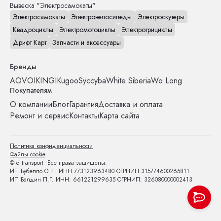
Вывеска "Электросамокаты"
Электросамокаты
Электровелосипеды
Электроскутеры
Квадроциклы
Электромотоциклы
Электротрициклы
Дрифт Карт
Запчасти и аксессуары
Бренды
AOVO
IKINGI
Kugoo
Syccyba
White Siberia
Wo Long
Покупателям
О компании
Блог
Гарантия
Доставка и оплата
Ремонт и сервис
Контакты
Карта сайта
Политика конфиденциальности
Файлы cookie
© el-transport Все права защищены.
ИП Бубелло О.Н. ИНН 773123963480 ОГРНИП 315774600265811
ИП Балдин П.Г. ИНН: 661221299635 ОГРНИП: 326080000002413