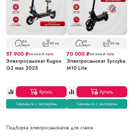
50
55
60 км
50 км
км/ч
км/ч
57 900
₽
70 000
₽
68 900
₽
-16%
80 900
₽
-13%
Электросамокат Kugoo
Электросамокат Syccyba
G2 max 2025
M10 Lite
Купить
Купить
Связаться с экспертом
Связаться с экспертом
Подборка электросамокатов для станта