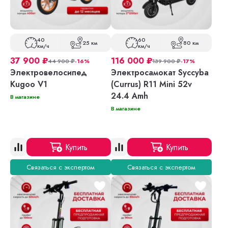
40
60
25 км
80 км
км/ч
км/ч
37 900
₽
116 000
₽
44 900
₽
-16%
139 900
₽
-17%
Электровелосипед
Электросамокат Syccyba
Kugoo V1
(Currus) R11 Mini 52v
24.4 Amh
В магазине
В магазине
Купить
Купить
Связаться с экспертом
Связаться с экспертом