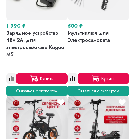
1 990
₽
500
₽
Зарядное устройство
Мультиключ для
48v 2A. для
Электросамоката
электросамоката Kugoo
M5
Купить
Купить
Связаться с экспертом
Связаться с экспертом