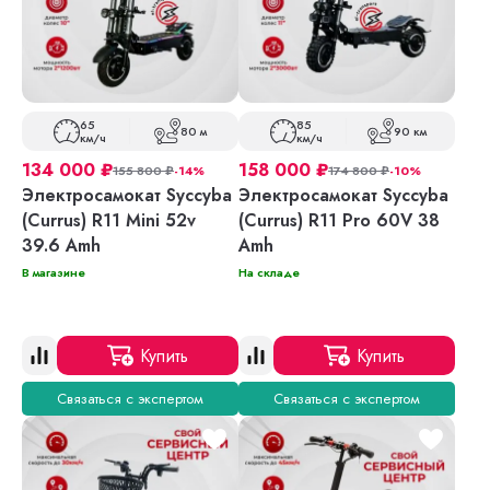
65
85
80 м
90 км
км/ч
км/ч
134 000
₽
158 000
₽
155 800
₽
-14%
174 800
₽
-10%
Электросамокат Syccyba
Электросамокат Syccyba
(Currus) R11 Mini 52v
(Currus) R11 Pro 60V 38
39.6 Amh
Amh
В магазине
На складе
Купить
Купить
Связаться с экспертом
Связаться с экспертом