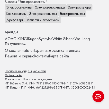
Вывеска "Электросамокаты"
Электросамокаты
Электровелосипеды
Электроскутеры
Квадроциклы
Электромотоциклы
Электротрициклы
Дрифт Карт
Запчасти и аксессуары
Бренды
AOVO
IKINGI
Kugoo
Syccyba
White Siberia
Wo Long
Покупателям
О компании
Блог
Гарантия
Доставка и оплата
Ремонт и сервис
Контакты
Карта сайта
Политика конфиденциальности
Файлы cookie
© el-transport Все права защищены.
ИП Бубелло О.Н. ИНН 773123963480 ОГРНИП 315774600265811
ИП Балдин П.Г. ИНН: 661221299635 ОГРНИП: 326080000002413