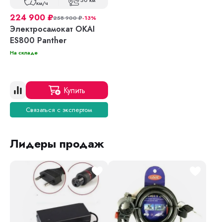
50 км
км/ч
224 900
₽
258 900
₽
-13%
Электросамокат OKAI
ES800 Panther
На складе
Купить
Связаться с экспертом
Лидеры продаж