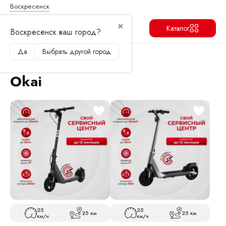
Воскресенск
✖
Каталог
Воскресенск ваш город?
Да
Выбрать другой город
Продолжить
Перейти в корзину
Главная
Электросамокаты
Okai
Okai
25
25
25 км
25 км
км/ч
км/ч