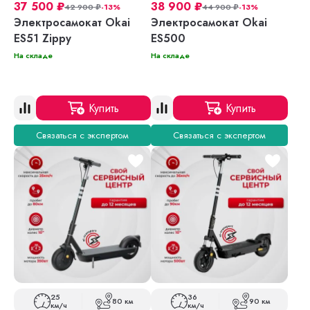
37 500
₽
38 900
₽
42 900
₽
-13%
44 900
₽
-13%
Электросамокат Okai
Электросамокат Okai
ES51 Zippy
ES500
На складе
На складе
Купить
Купить
Связаться с экспертом
Связаться с экспертом
25
36
80 км
90 км
км/ч
км/ч