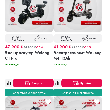
30
45
30 км
35 км
км/ч
км/ч
47 900
₽
41 900
₽
54 900
₽
-13%
49 900
₽
-16%
Электроскутер Wolong
Электросамокат WoLong
C1 Pro
M4 13Ah
На складе
На складе
Купить
Купить
Связаться с экспертом
Связаться с экспертом