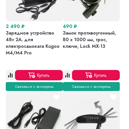
2 490
₽
490
₽
Зарядное устройство
Замок противоугонный,
48v 2A. для
80 х 1000 мм, трос,
электросамоката Kugoo
ключи, Lock MX-13
M4/M4 Pro
Купить
Купить
Связаться с экспертом
Связаться с экспертом