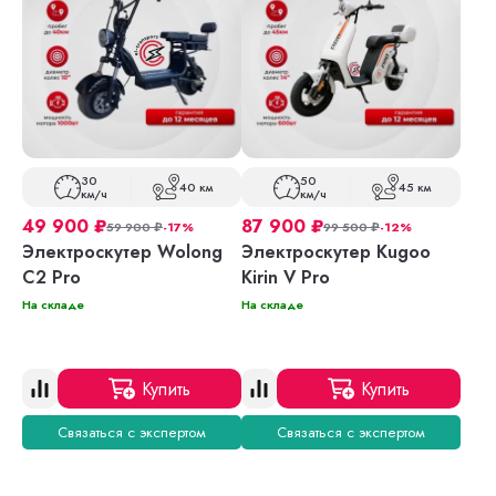
30
50
40 км
45 км
км/ч
км/ч
49 900
₽
87 900
₽
59 900
₽
-17%
99 500
₽
-12%
Электроскутер Wolong
Электроскутер Kugoo
C2 Pro
Kirin V Pro
На складе
На складе
Купить
Купить
Связаться с экспертом
Связаться с экспертом