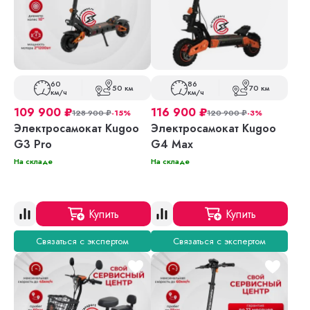
60
86
50 км
70 км
км/ч
км/ч
109 900
₽
116 900
₽
128 900
₽
-15%
120 900
₽
-3%
Электросамокат Kugoo
Электросамокат Kugoo
G3 Pro
G4 Max
На складе
На складе
Купить
Купить
Связаться с экспертом
Связаться с экспертом