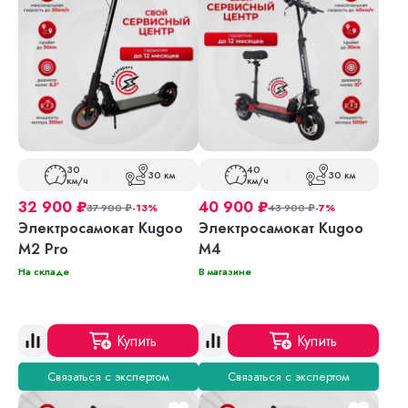
30
40
30 км
30 км
км/ч
км/ч
32 900
₽
40 900
₽
37 900
₽
-13%
43 900
₽
-7%
Электросамокат Kugoo
Электросамокат Kugoo
M2 Pro
M4
На складе
В магазине
Купить
Купить
Связаться с экспертом
Связаться с экспертом