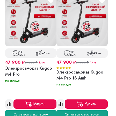
45
45
45 км
45 км
км/ч
км/ч
47 900
₽
47 900
₽
57 900
₽
-17%
57 900
₽
-17%
Электросамокат Kugoo
Электросамокат Kugoo
M4 Pro
M4 Pro 18 Amh
На складе
На складе
Купить
Купить
Связаться с экспертом
Связаться с экспертом