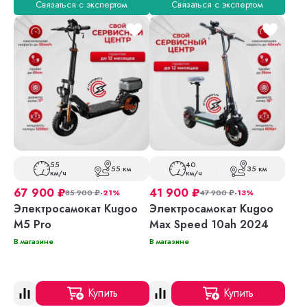
Связаться с экспертом
Связаться с экспертом
55
40
55 км
35 км
км/ч
км/ч
67 900
₽
41 900
₽
85 900
₽
-21%
47 900
₽
-13%
Электросамокат Kugoo
Электросамокат Kugoo
M5 Pro
Max Speed 10ah 2024
В магазине
В магазине
Купить
Купить