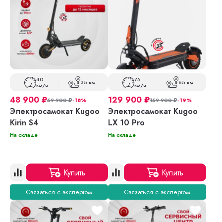
40
75
35 км
65 км
км/ч
км/ч
48 900
₽
129 900
₽
59 900
₽
-18%
159 900
₽
-19%
Электросамокат Kugoo
Электросамокат Kugoo
Kirin S4
LX 10 Pro
На складе
На складе
Купить
Купить
Связаться с экспертом
Связаться с экспертом