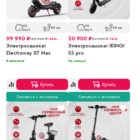
55
30
80 км
40 км
км/ч
км/ч
99 990
₽
20 900
₽
150 900
₽
-34%
24 900
₽
-16%
Электросамокат
Электросамокат IKINGI
Electroway X7 Max
S3 pro
В магазине
На складе
Купить
Купить
Связаться с экспертом
Связаться с экспертом