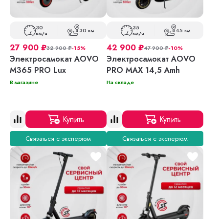
30
35
30 км
45 км
км/ч
км/ч
27 900
₽
42 900
₽
32 900
₽
-15%
47 900
₽
-10%
Электросамокат AOVO
Электросамокат AOVO
M365 PRO Lux
PRO MAX 14,5 Amh
В магазине
На складе
Купить
Купить
Связаться с экспертом
Связаться с экспертом