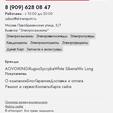
8 (909) 628 08 47
Работаем
- с 10:00 до 20:00
zakaz@el-transport.ru
Москва
Преображенская улица, 5/7
Вывеска "Электросамокаты"
Электросамокаты
Электровелосипеды
Электроскутеры
Квадроциклы
Электромотоциклы
Электротрициклы
Дрифт Карт
Запчасти и аксессуары
Бренды
AOVO
IKINGI
Kugoo
Syccyba
White Siberia
Wo Long
Покупателям
О компании
Блог
Гарантия
Доставка и оплата
Ремонт и сервис
Контакты
Карта сайта
Политика конфиденциальности
Файлы cookie
© el-transport Все права защищены.