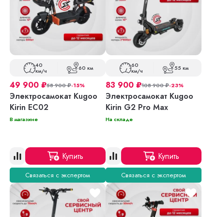
40
60
60 км
55 км
км/ч
км/ч
49 900
₽
83 900
₽
58 900
₽
-15%
108 900
₽
-23%
Электросамокат Kugoo
Электросамокат Kugoo
Kirin EC02
Kirin G2 Pro Max
В магазине
На складе
Купить
Купить
Связаться с экспертом
Связаться с экспертом