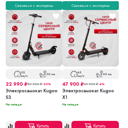
Связаться с экспертом
Связаться с экспертом
30
45
30 км
40 км
км/ч
км/ч
22 990
₽
47 900
₽
29 900
₽
-23%
49 990
₽
-4%
Электросамокат Kugoo
Электросамокат Kugoo
S3
X1
На складе
На складе
Купить
Купить