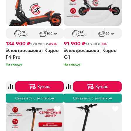
75
65
100 км
50 км
км/ч
км/ч
134 900
₽
91 900
₽
220 900
₽
-39%
94 900
₽
-3%
Электросамокат Kugoo
Электросамокат Kugoo
F4 Pro
G1
На складе
На складе
Купить
Купить
Связаться с экспертом
Связаться с экспертом