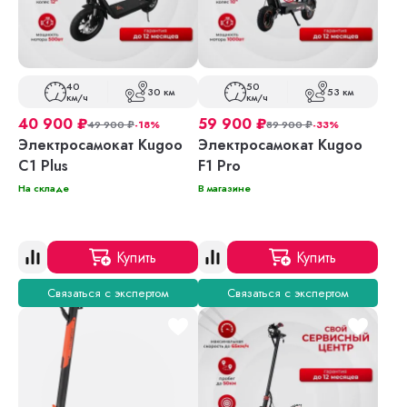
40
50
30 км
53 км
км/ч
км/ч
40 900
₽
59 900
₽
49 900
₽
-18%
89 900
₽
-33%
Электросамокат Kugoo
Электросамокат Kugoo
C1 Plus
F1 Pro
На складе
В магазине
Купить
Купить
Связаться с экспертом
Связаться с экспертом