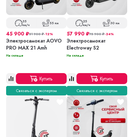
35
25
55 км
30 км
км/ч
км/ч
45 900
₽
57 990
₽
51 900
₽
-12%
75 900
₽
-24%
Электросамокат AOVO
Электросамокат
PRO MAX 21 Amh
Electroway S2
На складе
На складе
Купить
Купить
Связаться с экспертом
Связаться с экспертом