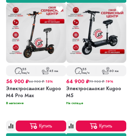
55
55
45 км
60 км
км/ч
км/ч
56 900
₽
64 900
₽
66 900
₽
-15%
79 900
₽
-19%
Электросамокат Kugoo
Электросамокат Kugoo
M4 Pro Max
M5
В магазине
На складе
Купить
Купить