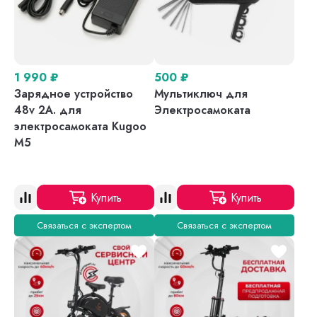
1 990
₽
500
₽
Зарядное устройство
Мультиключ для
48v 2A. для
Электросамоката
электросамоката Kugoo
M5
Купить
Купить
Связаться с экспертом
Связаться с экспертом