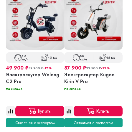
30
50
40 км
45 км
км/ч
км/ч
49 900
₽
87 900
₽
59 900
₽
-17%
99 500
₽
-12%
Электроскутер Wolong
Электроскутер Kugoo
C2 Pro
Kirin V Pro
На складе
На складе
Купить
Купить
Связаться с экспертом
Связаться с экспертом