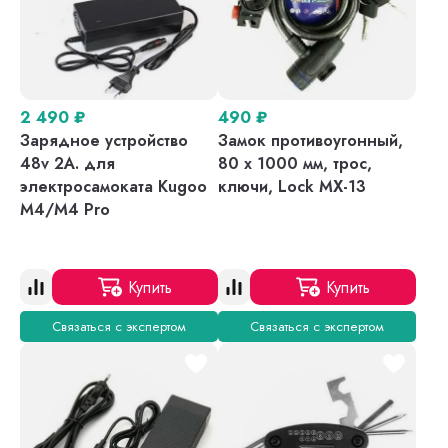
2 490
₽
490
₽
Зарядное устройство
Замок противоугонный,
48v 2A. для
80 х 1000 мм, трос,
электросамоката Kugoo
ключи, Lock MX-13
M4/M4 Pro
Купить
Купить
Связаться с экспертом
Связаться с экспертом