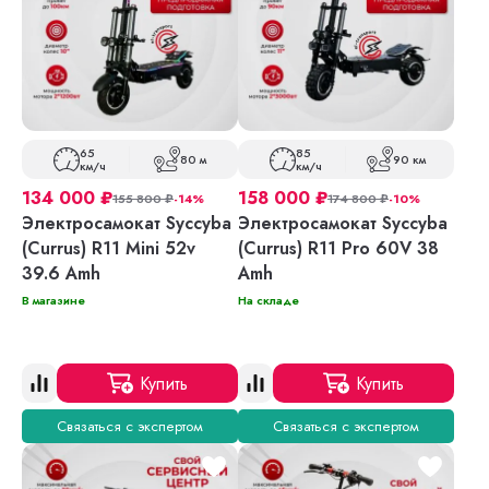
65
85
80 м
90 км
км/ч
км/ч
134 000
₽
158 000
₽
155 800
₽
-14%
174 800
₽
-10%
Электросамокат Syccyba
Электросамокат Syccyba
(Currus) R11 Mini 52v
(Currus) R11 Pro 60V 38
39.6 Amh
Amh
В магазине
На складе
Купить
Купить
Связаться с экспертом
Связаться с экспертом