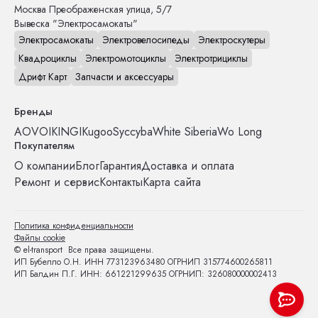
Москва
Преображенская улица, 5/7
Вывеска "Электросамокаты"
Электросамокаты
Электровелосипеды
Электроскутеры
Квадроциклы
Электромотоциклы
Электротрициклы
Дрифт Карт
Запчасти и аксессуары
Бренды
AOVO
IKINGI
Kugoo
Syccyba
White Siberia
Wo Long
Покупателям
О компании
Блог
Гарантия
Доставка и оплата
Ремонт и сервис
Контакты
Карта сайта
Политика конфиденциальности
Файлы cookie
© el-transport Все права защищены.
ИП Бубелло О.Н. ИНН 773123963480 ОГРНИП 315774600265811
ИП Балдин П.Г. ИНН: 661221299635 ОГРНИП: 326080000002413