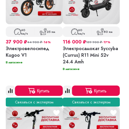
40
60
25 км
80 км
км/ч
км/ч
37 900
₽
116 000
₽
44 900
₽
-16%
139 900
₽
-17%
Электровелосипед
Электросамокат Syccyba
Kugoo V1
(Currus) R11 Mini 52v
24.4 Amh
В магазине
В магазине
Купить
Купить
Связаться с экспертом
Связаться с экспертом