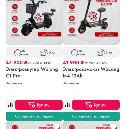
30
45
30 км
35 км
км/ч
км/ч
47 900
₽
41 900
₽
54 900
₽
-13%
49 900
₽
-16%
Электроскутер Wolong
Электросамокат WoLong
C1 Pro
M4 13Ah
На складе
На складе
Купить
Купить
Связаться с экспертом
Связаться с экспертом