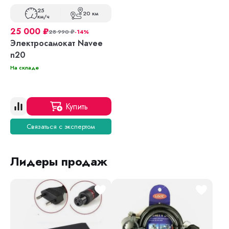
25
20 км
км/ч
25 000
₽
28 990
₽
-14%
Электросамокат Navee
n20
На складе
Купить
Связаться с экспертом
Лидеры продаж