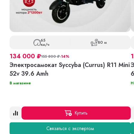
65
80 м
км/ч
134 000
₽
155 800
₽
-14%
Электросамокат Syccyba (Currus) R11 Mini
Э
52v 39.6 Amh
В магазине
Н
Купить
Связаться с экспертом