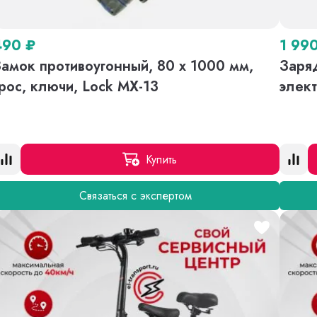
490
₽
1 99
амок противоугонный, 80 х 1000 мм,
Заряд
рос, ключи, Lock MX-13
элек
Купить
Связаться с экспертом