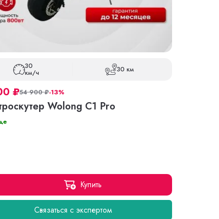
30
30 км
км/ч
00
₽
54 900
₽
-13%
троскутер Wolong C1 Pro
де
Купить
Связаться с экспертом