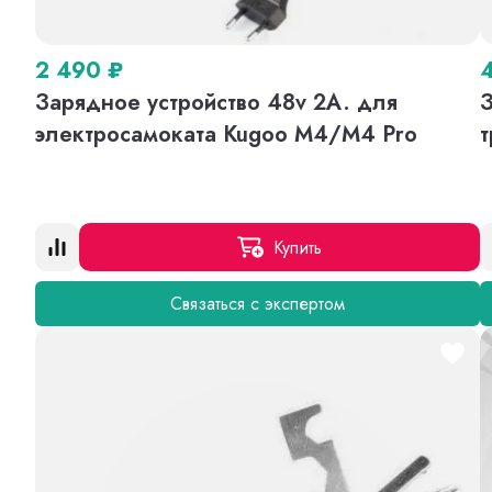
2 490
₽
Зарядное устройство 48v 2A. для
З
электросамоката Kugoo M4/M4 Pro
т
Купить
Связаться с экспертом