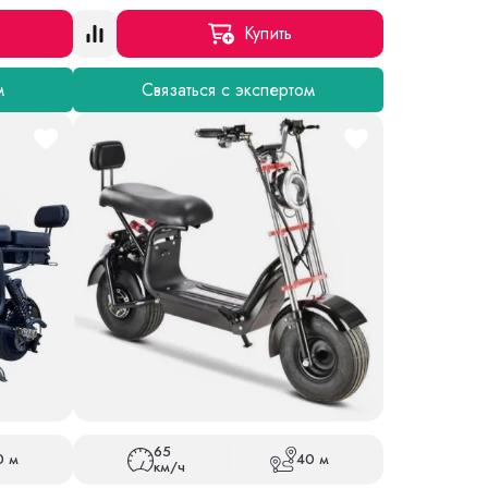
Купить
м
Связаться с экспертом
65
0 м
40 м
км/ч