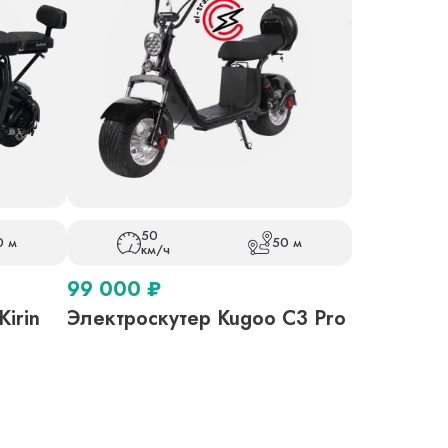
50
0 м
50 м
км/ч
99 000
₽
irin
Электроскутер Kugoo С3 Pro