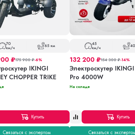
70
45
65 км
40
км/ч
км/ч
900
₽
132 200
₽
175 900
₽
-6%
154 300
₽
-14%
роскутер IKINGI
Электроскутер IKING
EY CHOPPER TRIKE
Pro 4000W
де
На складе
Купить
Купить
Связаться с экспертом
Связаться с эксперто