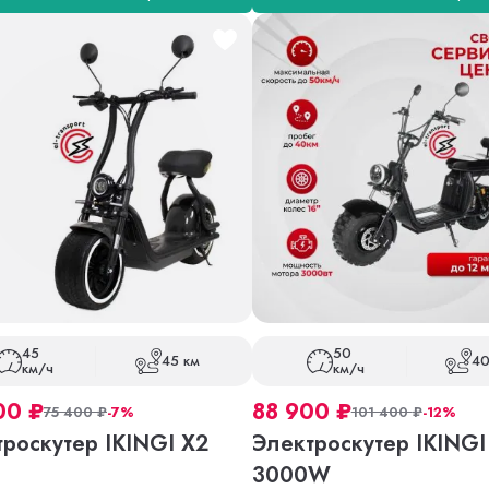
45
50
45 км
40
км/ч
км/ч
00
₽
88 900
₽
75 400
₽
-7%
101 400
₽
-12%
роскутер IKINGI X2
Электроскутер IKINGI
3000W