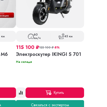
60
 км
45 км
км/ч
115 100
₽
125 100
₽
-8%
I M6
Электроскутер IKINGI S 701
На складе
Купить
м
Связаться с экспертом