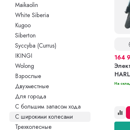
Maikaolin
White Siberia
Kugoo
Siberton
Syccyba (Currus)
IKINGI
164 
Элект
Wolong
HARL
Взрослые
На скла
Двухместные
Для города
С большим запасом хода
С широкими колесами
Трехколесные