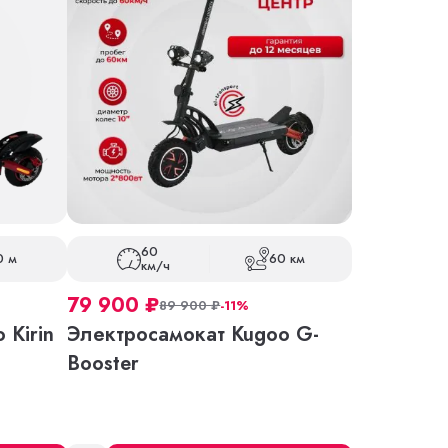
60
0 м
60 км
км/ч
79 900
₽
89 900
₽
-11%
 Kirin
Электросамокат Kugoo G-
Booster