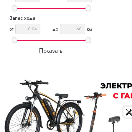
Запас хода
от
до
км