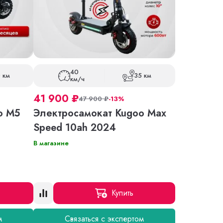
40
 км
35 км
км/ч
41 900
₽
47 900
₽
-13%
o M5
Электросамокат Kugoo Max
Speed 10ah 2024
В магазине
Купить
м
Связаться с экспертом