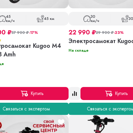
45
30
45 км
30
км/ч
км/ч
00
₽
22 990
₽
57 900
₽
-17%
29 900
₽
-23%
Электросамокат Kugo
тросамокат Kugoo M4
На складе
8 Amh
де
Купить
Купить
Связаться с экспертом
Связаться с эксперто