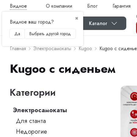
Видное
О компании
Блог
Гарантия
✖
Видное ваш город?
Каталог
Да
Выбрать другой город
Главная
Электросамокаты
Kugoo
Kugoo с сидень
Kugoo с сиденьем
Категории
Электросамокаты
Для станта
Недорогие