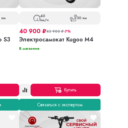
40
 км
30 км
км/ч
40 900
₽
43 900
₽
-7%
o S3
Электросамокат Kugoo M4
В магазине
Купить
м
Связаться с экспертом