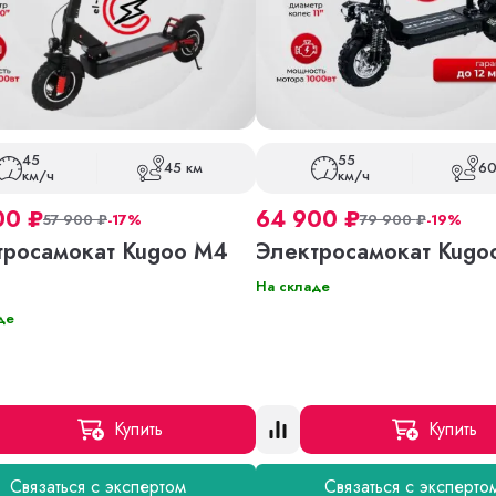
45
55
45 км
60
км/ч
км/ч
00
₽
64 900
₽
57 900
₽
-17%
79 900
₽
-19%
тросамокат Kugoo M4
Электросамокат Kugo
На складе
де
Купить
Купить
Связаться с экспертом
Связаться с эксперто