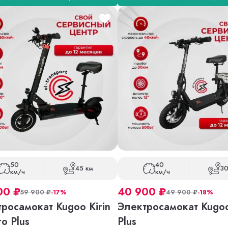
50
40
45 км
30
км/ч
км/ч
00
₽
40 900
₽
59 900
₽
-17%
49 900
₽
-18%
росамокат Kugoo Kirin
Электросамокат Kugo
o Plus
Plus