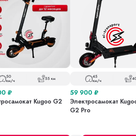
50
45
55 км
4
км/ч
км/ч
00
₽
59 900
₽
тросамокат Kugoo G2
Электросамокат Kugoo
G2 Pro