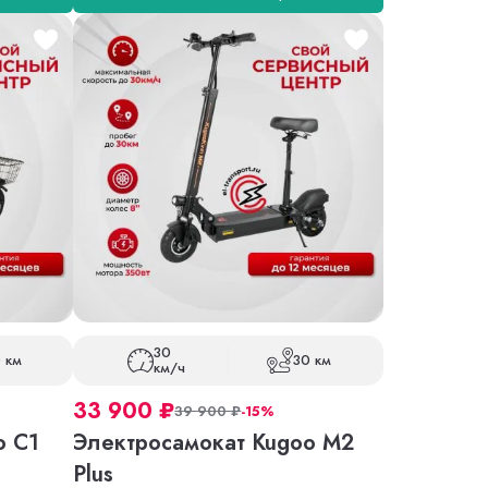
30
 км
30 км
км/ч
33 900
₽
39 900
₽
-15%
o C1
Электросамокат Kugoo M2
Plus