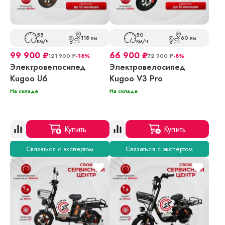
55
50
118 км
60 км
км/ч
км/ч
99 900
₽
66 900
₽
121 900
₽
-18%
72 900
₽
-8%
Электровелосипед
Электровелосипед
Kugoo U6
Kugoo V3 Pro
На складе
На складе
Купить
Купить
Связаться с экспертом
Связаться с экспертом