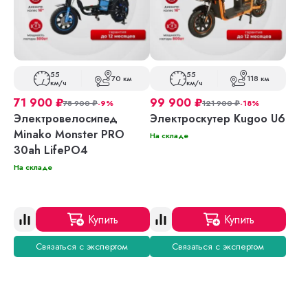
55
55
70 км
118 км
км/ч
км/ч
71 900
₽
99 900
₽
78 900
₽
-9%
121 900
₽
-18%
Электровелосипед
Электроскутер Kugoo U6
Minako Monster PRO
На складе
30ah LifePO4
На складе
Купить
Купить
Связаться с экспертом
Связаться с экспертом