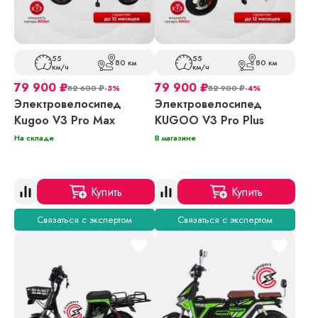
55
55
80 км
80 км
км/ч
км/ч
79 900
₽
79 900
₽
82 600
₽
-3%
82 900
₽
-4%
Электровелосипед
Электровелосипед
Kugoo V3 Pro Max
KUGOO V3 Pro Plus
На складе
В магазине
Купить
Купить
Связаться с экспертом
Связаться с экспертом