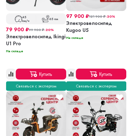
97 900
₽
121 900
₽
-20%
45
65 км
км/ч
Электровелосипед
79 900
₽
Kugoo U5
99 900
₽
-20%
Электровелосипед Ikingi
На складе
U1 Pro
На складе
Купить
Купить
Связаться с экспертом
Связаться с экспертом