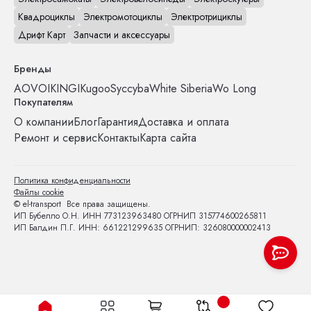
Квадроциклы
Электромотоциклы
Электротрициклы
Дрифт Карт
Запчасти и аксессуары
Бренды
AOVO
IKINGI
Kugoo
Syccyba
White Siberia
Wo Long
Покупателям
О компании
Блог
Гарантия
Доставка и оплата
Ремонт и сервис
Контакты
Карта сайта
Политика конфиденциальности
Файлы cookie
© el-transport Все права защищены.
ИП Бубелло О.Н. ИНН 773123963480 ОГРНИП 315774600265811
ИП Балдин П.Г. ИНН: 661221299635 ОГРНИП: 326080000002413