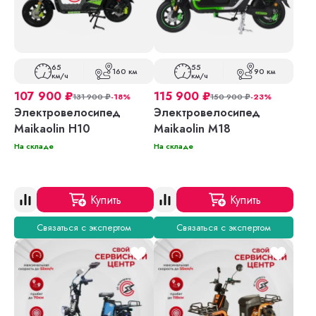
65
55
160 км
90 км
км/ч
км/ч
107 900
₽
115 900
₽
131 900
₽
-18%
150 900
₽
-23%
Электровелосипед
Электровелосипед
Maikaolin H10
Maikaolin M18
На складе
На складе
Купить
Купить
Связаться с экспертом
Связаться с экспертом