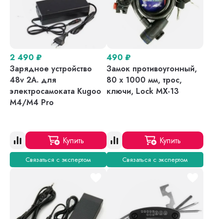
2 490
₽
490
₽
Зарядное устройство
Замок противоугонный,
48v 2A. для
80 х 1000 мм, трос,
электросамоката Kugoo
ключи, Lock MX-13
M4/M4 Pro
Купить
Купить
Связаться с экспертом
Связаться с экспертом