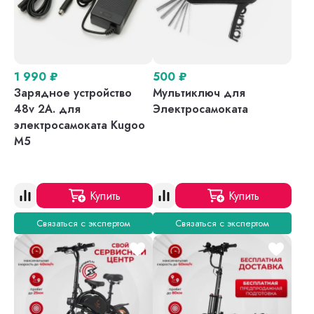
1 990
₽
500
₽
Зарядное устройство
Мультиключ для
48v 2A. для
Электросамоката
электросамоката Kugoo
M5
Купить
Купить
Связаться с экспертом
Связаться с экспертом