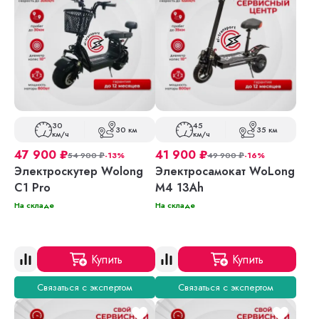
30
45
30 км
35 км
км/ч
км/ч
47 900
₽
41 900
₽
54 900
₽
-13%
49 900
₽
-16%
Электроскутер Wolong
Электросамокат WoLong
C1 Pro
M4 13Ah
На складе
На складе
Купить
Купить
Связаться с экспертом
Связаться с экспертом