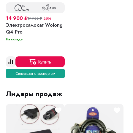
15
3 км
км/ч
14 900
₽
19 900
₽
-25%
Электросамокат Wolong
Q4 Pro
На складе
Купить
Связаться с экспертом
Лидеры продаж