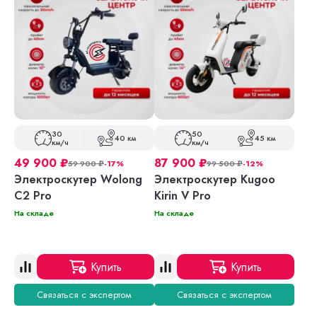
30
50
40 км
45 км
км/ч
км/ч
49 900
₽
87 900
₽
59 900
₽
-17%
99 500
₽
-12%
Электроскутер Wolong
Электроскутер Kugoo
C2 Pro
Kirin V Pro
На складе
На складе
Купить
Купить
Связаться с экспертом
Связаться с экспертом