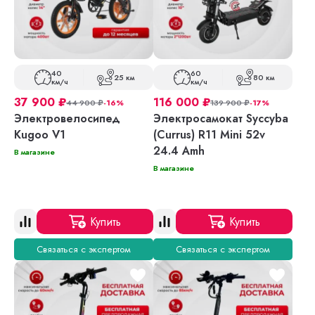
40
60
25 км
80 км
км/ч
км/ч
37 900
₽
116 000
₽
44 900
₽
-16%
139 900
₽
-17%
Электровелосипед
Электросамокат Syccyba
Kugoo V1
(Currus) R11 Mini 52v
24.4 Amh
В магазине
В магазине
Купить
Купить
Связаться с экспертом
Связаться с экспертом