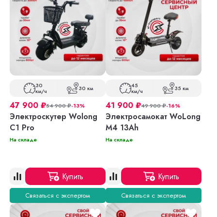
30
45
30 км
35 км
км/ч
км/ч
47 900
₽
41 900
₽
54 900
₽
-13%
49 900
₽
-16%
Электроскутер Wolong
Электросамокат WoLong
C1 Pro
M4 13Ah
На складе
На складе
Купить
Купить
Связаться с экспертом
Связаться с экспертом