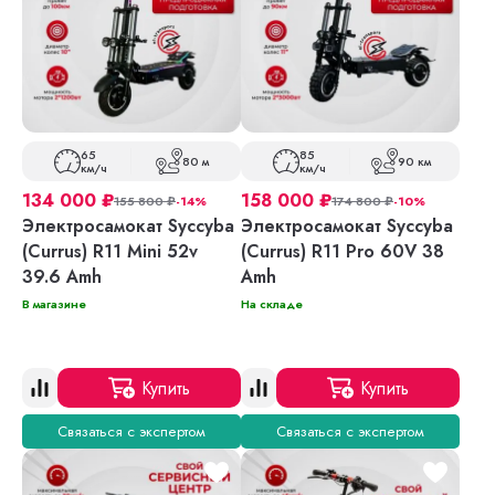
65
85
80 м
90 км
км/ч
км/ч
134 000
₽
158 000
₽
155 800
₽
-14%
174 800
₽
-10%
Электросамокат Syccyba
Электросамокат Syccyba
(Currus) R11 Mini 52v
(Currus) R11 Pro 60V 38
39.6 Amh
Amh
В магазине
На складе
Купить
Купить
Связаться с экспертом
Связаться с экспертом