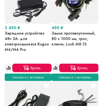
2 490
₽
490
₽
Зарядное устройство
Замок противоугонный,
48v 2A. для
80 х 1000 мм, трос,
электросамоката Kugoo
ключи, Lock MX-13
M4/M4 Pro
Купить
Купить
Связаться с экспертом
Связаться с экспертом