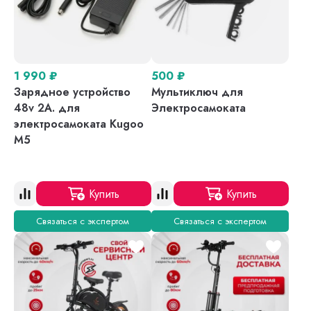
1 990
₽
500
₽
Зарядное устройство
Мультиключ для
48v 2A. для
Электросамоката
электросамоката Kugoo
M5
Купить
Купить
Связаться с экспертом
Связаться с экспертом