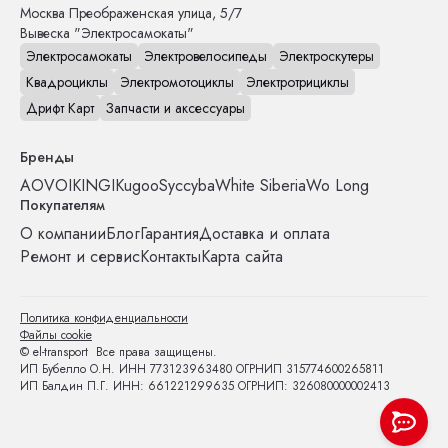
Москва
Преображенская улица, 5/7
Вывеска "Электросамокаты"
Электросамокаты
Электровелосипеды
Электроскутеры
Квадроциклы
Электромотоциклы
Электротрициклы
Дрифт Карт
Запчасти и аксессуары
Бренды
AOVO
IKINGI
Kugoo
Syccyba
White Siberia
Wo Long
Покупателям
О компании
Блог
Гарантия
Доставка и оплата
Ремонт и сервис
Контакты
Карта сайта
Политика конфиденциальности
Файлы cookie
© el-transport Все права защищены.
ИП Бубелло О.Н. ИНН 773123963480 ОГРНИП 315774600265811
ИП Балдин П.Г. ИНН: 661221299635 ОГРНИП: 326080000002413