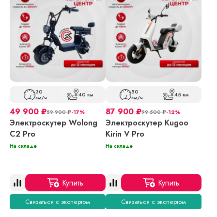
30
50
40 км
45 км
км/ч
км/ч
49 900
₽
87 900
₽
59 900
₽
-17%
99 500
₽
-12%
Электроскутер Wolong
Электроскутер Kugoo
C2 Pro
Kirin V Pro
На складе
На складе
Купить
Купить
Связаться с экспертом
Связаться с экспертом