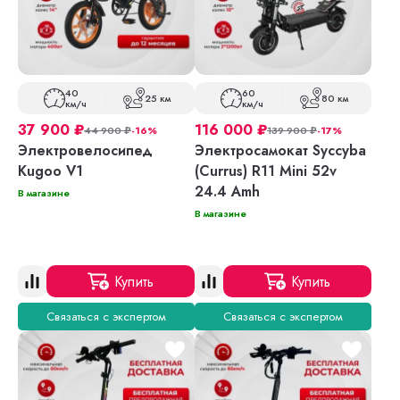
40
60
25 км
80 км
км/ч
км/ч
37 900
₽
116 000
₽
44 900
₽
-16%
139 900
₽
-17%
Электровелосипед
Электросамокат Syccyba
Kugoo V1
(Currus) R11 Mini 52v
24.4 Amh
В магазине
В магазине
Купить
Купить
Связаться с экспертом
Связаться с экспертом