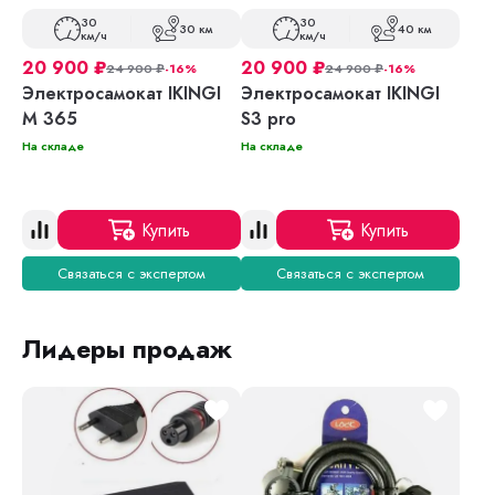
30
30
30 км
40 км
км/ч
км/ч
20 900
₽
20 900
₽
24 900
₽
-16%
24 900
₽
-16%
Электросамокат IKINGI
Электросамокат IKINGI
M 365
S3 pro
На складе
На складе
Купить
Купить
Связаться с экспертом
Связаться с экспертом
Лидеры продаж