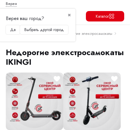
Верея
✖
Каталог
Верея ваш город?
Да
Выбрать другой город
Продолжить
Перейти в корзину
Главная
Электросамокаты
Недорогие элекстросамокаты
Недорогие элекстросамокаты IKINGI
Недорогие элекстросамокаты
IKINGI