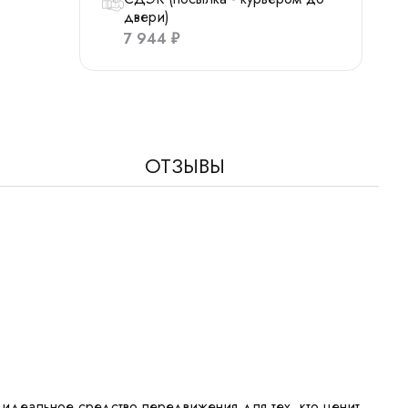
двери)
7 944
₽
ОТЗЫВЫ
й идеальное средство передвижения для тех, кто ценит