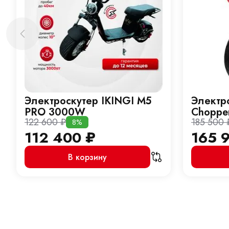
Электроскутер IKINGI M5
Электро
PRO 3000W
Choppe
122 600
₽
185 500
8%
112 400
₽
165 
В корзину