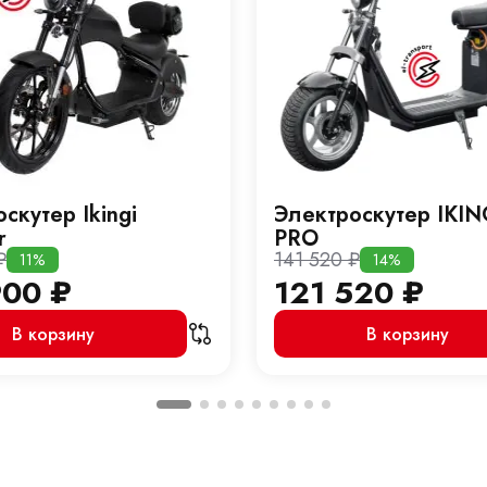
скутер Ikingi
Электроскутер IKIN
r
PRO
₽
141 520
₽
11%
14%
900
₽
121 520
₽
В корзину
В корзину