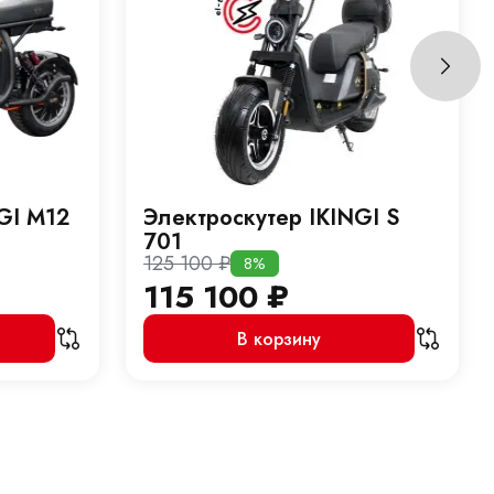
GI М12
Электроскутер IKINGI S
701
125 100
₽
8%
115 100
₽
В корзину