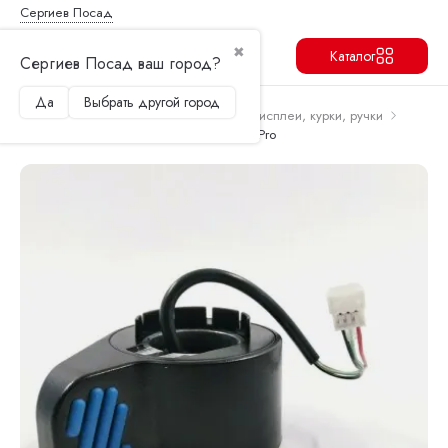
Сергиев Посад
✖
Каталог
Сергиев Посад ваш город?
Да
Выбрать другой город
Продолжить
Перейти в корзину
Главная
Запчасти и аксессуары
Дисплеи, курки, ручки
Курок газа в сборе Kugoo HX, Kugoo HX Pro