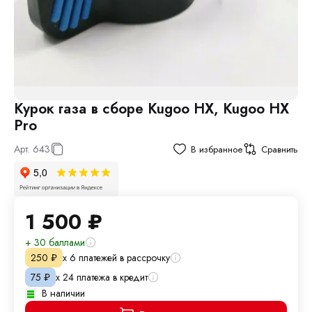
Курок газа в сборе Kugoo HX, Kugoo HX
Pro
Арт.
643
В избранное
Сравнить
1 500
₽
+ 30 баллами
х 6 платежей в рассрочку
250
₽
х 24 платежа в кредит
75
₽
В наличии