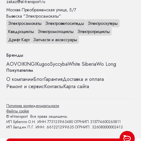
zakaz@el-transport.ru
Москва
Преображенская улица, 5/7
Вывеска "Электросамокаты"
Электросамокаты
Электровелосипеды
Электроскутеры
Квадроциклы
Электромотоциклы
Электротрициклы
Дрифт Карт
Запчасти и аксессуары
Бренды
AOVO
IKINGI
Kugoo
Syccyba
White Siberia
Wo Long
Покупателям
О компании
Блог
Гарантия
Доставка и оплата
Ремонт и сервис
Контакты
Карта сайта
Политика конфиденциальности
Файлы cookie
© el-transport Все права защищены.
ИП Бубелло О.Н. ИНН 773123963480 ОГРНИП 315774600265811
ИП Балдин П.Г. ИНН: 661221299635 ОГРНИП: 326080000002413