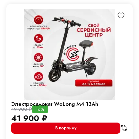
Электросамокат WoLong M4 13Ah
49 900
₽
16%
41 900
₽
В корзину