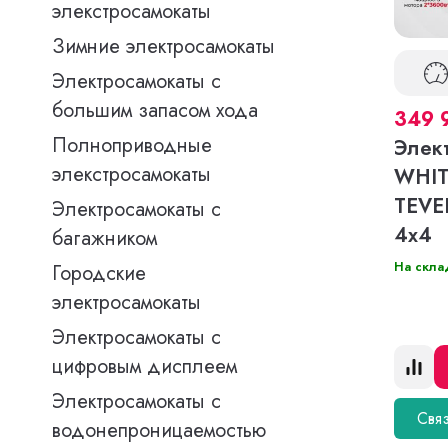
элекстросамокаты
Зимние электросамокаты
Электросамокаты с
большим запасом хода
349 
Полноприводные
Элек
элекстросамокаты
WHIT
TEVE
Электросамокаты с
4x4
багажником
На скла
Городские
электросамокаты
Электросамокаты с
цифровым дисплеем
Электросамокаты с
Связ
водонепроницаемостью