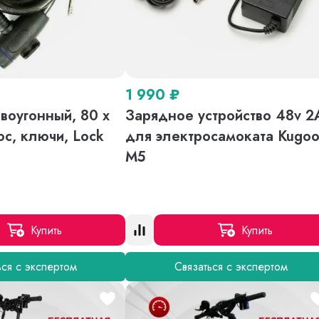
1 990
₽
воугонный, 80 х
Зарядное устройство 48v 2
ос, ключи, Lock
для электросамоката Kugo
M5
Купить
Купить
ься с экспертом
Связаться с экспертом