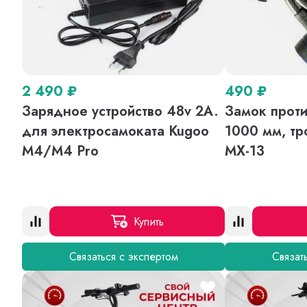
2 490
₽
490
₽
Зарядное устройство 48v 2A.
Замок проти
для электросамоката Kugoo
1000 мм, тр
M4/M4 Pro
MX-13
Купить
Связаться с экспертом
Связат