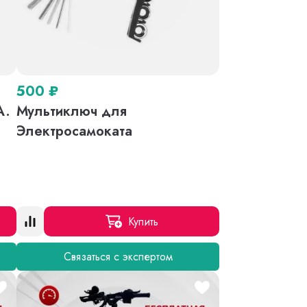
500
₽
A.
Мультиключ для
o
Электросамоката
Купить
Связаться с экспертом