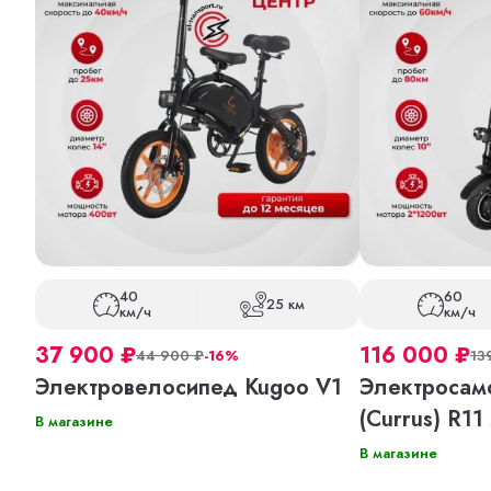
40
60
25 км
км/ч
км/ч
37 900
₽
116 000
₽
44 900
₽
-16%
13
Электровелосипед Kugoo V1
Электросамо
(Currus) R11
В магазине
В магазине