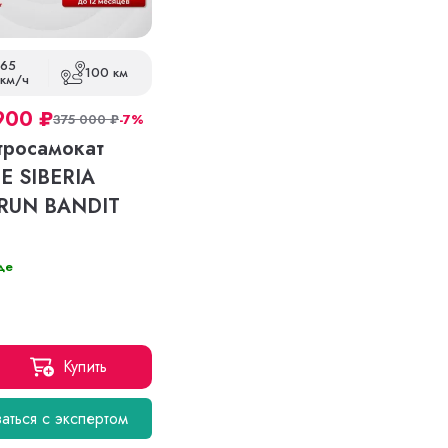
65
100 км
км/ч
900
₽
375 000
₽
-7%
тросамокат
E SIBERIA
RUN BANDIT
де
Купить
аться с экспертом