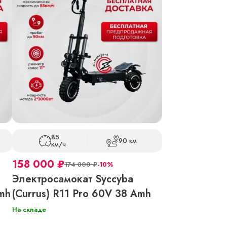
85
90 км
км/ч
158 000
₽
174 800
₽
-10%
Электросамокат Syccyba
Amh
(Currus) R11 Pro 60V 38 Amh
На складе