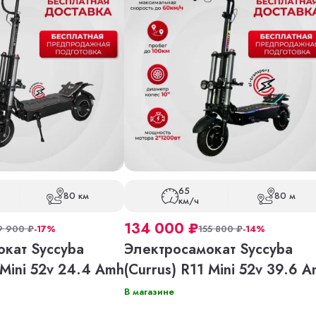
65
80 км
80 м
км/ч
134 000
₽
9 900
₽
-17%
155 800
₽
-14%
кат Syccyba
Электросамокат Syccyba
 Mini 52v 24.4 Amh
(Currus) R11 Mini 52v 39.6 
В магазине