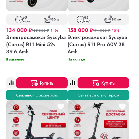
65
85
80 м
90 км
км/ч
км/ч
134 000
₽
158 000
₽
155 800
₽
-14%
174 800
₽
-10%
Электросамокат Syccyba
Электросамокат Syccyba
(Currus) R11 Mini 52v
(Currus) R11 Pro 60V 38
39.6 Amh
Amh
В магазине
На складе
Купить
Купить
Связаться с экспертом
Связаться с экспертом