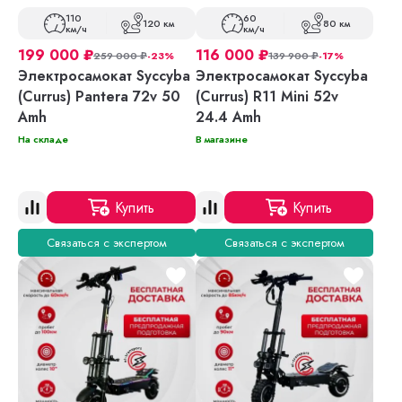
110
60
120 км
80 км
км/ч
км/ч
199 000
₽
116 000
₽
259 000
₽
-23%
139 900
₽
-17%
Электросамокат Syccyba
Электросамокат Syccyba
(Currus) Pantera 72v 50
(Currus) R11 Mini 52v
Amh
24.4 Amh
На складе
В магазине
Купить
Купить
Связаться с экспертом
Связаться с экспертом