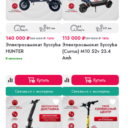
90
65
80 км
65 км
км/ч
км/ч
140 000
₽
113 000
₽
155 600
₽
-10%
137 800
₽
-18%
Электросамокат Syccyba
Электросамокат Syccyba
HUNTER
(Currus) M10 52v 23.4
Amh
В магазине
Купить
Купить
Связаться с экспертом
Связаться с экспертом