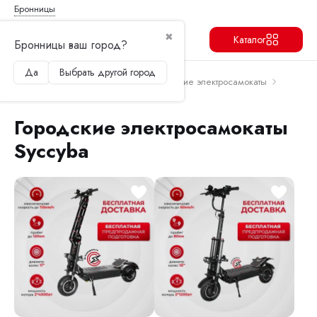
Бронницы
✖
Каталог
Бронницы ваш город?
Да
Выбрать другой город
Продолжить
Перейти в корзину
Главная
Электросамокаты
Городские электросамокаты
Городские электросамокаты Syccyba
Городские электросамокаты
Syccyba