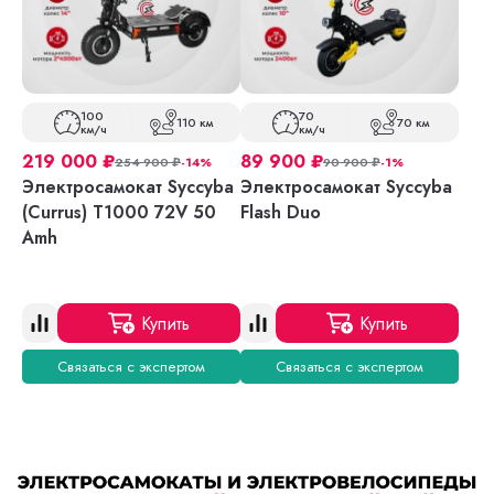
100
70
110 км
70 км
км/ч
км/ч
219 000
₽
89 900
₽
254 900
₽
-14%
90 900
₽
-1%
Электросамокат Syccyba
Электросамокат Syccyba
(Currus) T1000 72V 50
Flash Duo
Amh
Купить
Купить
Связаться с экспертом
Связаться с экспертом