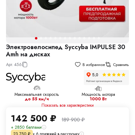
Электровелосипед Syccyba IMPULSE 30
Amh на дисках
Арт.
456
В избранное
Сравнить
Максимальная скорость
Мощность мотора
до 55 км/ч
1000 Вт
Показать все характеристики
142 500
₽
189 900
₽
+ 2850 баллами
х 6 платежей в рассрочку
23 750
₽