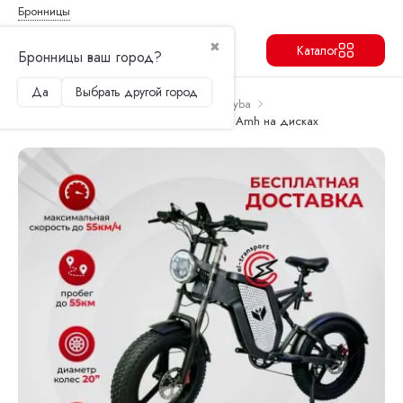
Бронницы
✖
Каталог
Бронницы ваш город?
Да
Выбрать другой город
Продолжить
Перейти в корзину
Главная
Электровелосипеды
Syccyba
Электровелосипед Syccyba IMPULSE 30 Amh на дисках