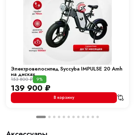
Электровелосипед Syccyba IMPULSE 20 Amh
на дисках
153 800
₽
9%
139 900
₽
В корзину
Аксессуары