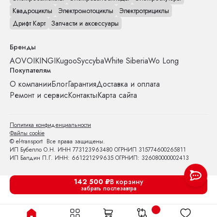
Квадроциклы
Электромотоциклы
Электротрициклы
Дрифт Карт
Запчасти и аксессуары
Бренды
AOVO
IKINGI
Kugoo
Syccyba
White Siberia
Wo Long
Покупателям
О компании
Блог
Гарантия
Доставка и оплата
Ремонт и сервис
Контакты
Карта сайта
Политика конфиденциальности
Файлы cookie
© el-transport Все права защищены.
ИП Бубелло О.Н. ИНН 773123963480 ОГРНИП 315774600265811
ИП Балдин П.Г. ИНН: 661221299635 ОГРНИП: 326080000002413
142 500
₽
В корзину
забрать послезавтра