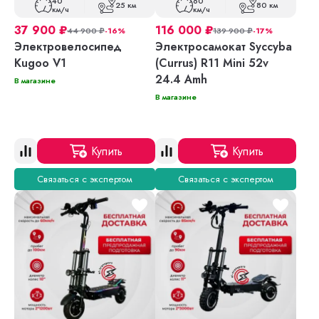
40
60
25 км
80 км
км/ч
км/ч
37 900
₽
116 000
₽
44 900
₽
-16%
139 900
₽
-17%
Электровелосипед
Электросамокат Syccyba
Kugoo V1
(Currus) R11 Mini 52v
24.4 Amh
В магазине
В магазине
Купить
Купить
Связаться с экспертом
Связаться с экспертом