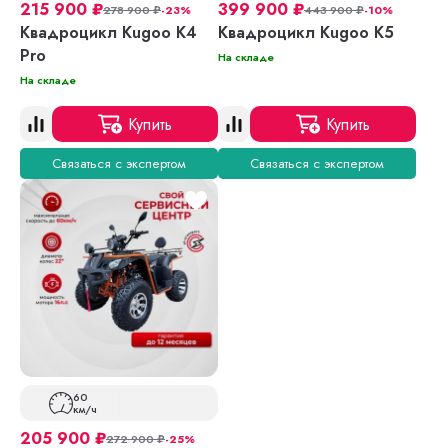
215 900
₽
399 900
₽
278 900
₽
-23%
443 900
₽
-10%
Квадроцикл Kugoo K4
Квадроцикл Kugoo K5
Pro
На складе
На складе
Купить
Купить
Связаться с экспертом
Связаться с экспертом
60
км/ч
205 900
₽
272 900
₽
-25%