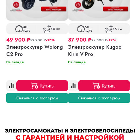
30
50
40 км
45 км
км/ч
км/ч
49 900
₽
87 900
₽
59 900
₽
-17%
99 500
₽
-12%
Электроскутер Wolong
Электроскутер Kugoo
C2 Pro
Kirin V Pro
На складе
На складе
Купить
Купить
Связаться с экспертом
Связаться с экспертом