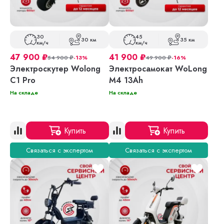
30
45
30 км
35 км
км/ч
км/ч
47 900
₽
41 900
₽
54 900
₽
-13%
49 900
₽
-16%
Электроскутер Wolong
Электросамокат WoLong
C1 Pro
M4 13Ah
На складе
На складе
Купить
Купить
Связаться с экспертом
Связаться с экспертом