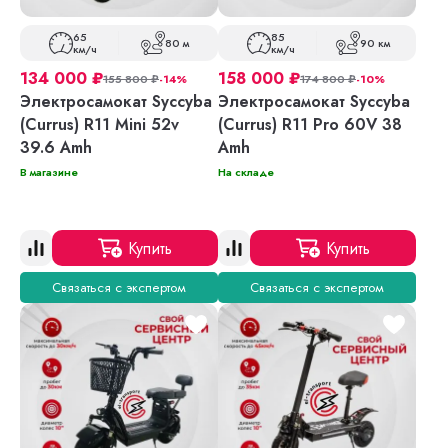
65
85
80 м
90 км
км/ч
км/ч
134 000
₽
158 000
₽
155 800
₽
-14%
174 800
₽
-10%
Электросамокат Syccyba
Электросамокат Syccyba
(Currus) R11 Mini 52v
(Currus) R11 Pro 60V 38
39.6 Amh
Amh
В магазине
На складе
Купить
Купить
Связаться с экспертом
Связаться с экспертом