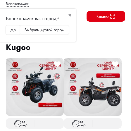
Волоколамск
✖
Каталог
Волоколамск ваш город?
Да
Выбрать другой город
Продолжить
Перейти в корзину
Главная
Квадроциклы
Kugoo
Kugoo
65
65
км/ч
км/ч