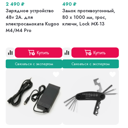
2 490
₽
490
₽
Зарядное устройство
Замок противоугонный,
48v 2A. для
80 х 1000 мм, трос,
электросамоката Kugoo
ключи, Lock MX-13
M4/M4 Pro
Купить
Купить
Связаться с экспертом
Связаться с экспертом