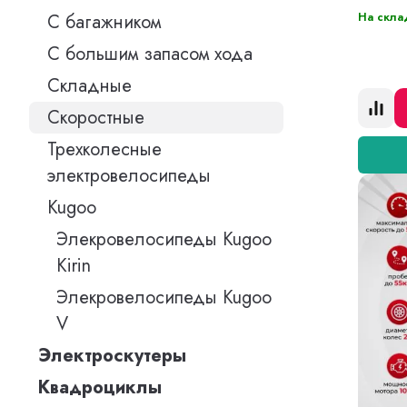
На скла
С багажником
С большим запасом хода
Складные
Скоростные
Трехколесные
электровелосипеды
Kugoo
Элекровелосипеды Kugoo
Kirin
Элекровелосипеды Kugoo
V
Электроскутеры
Квадроциклы