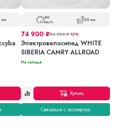
40
 км
60 км
км/ч
74 900
₽
84 900
₽
-12%
ccyba
Электровелосипед WHITE
SIBERIA CAMRY ALLROAD
На складе
Купить
м
Связаться с экспертом