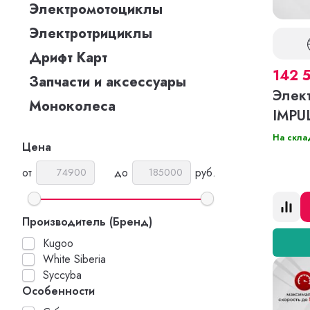
Электромотоциклы
Электротрициклы
Дрифт Карт
142 
Запчасти и аксессуары
Элек
Моноколеса
IMPU
На скла
Цена
от
до
руб.
Производитель (Бренд)
Kugoo
White Siberia
Syccyba
Особенности