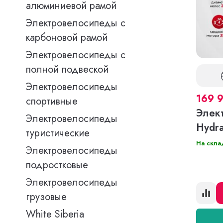
алюминиевой рамой
Электровелосипеды с
карбоновой рамой
Электровелосипеды с
полной подвеской
Электровелосипеды
169 
спортивные
Элек
Электровелосипеды
Hydr
туристические
На скла
Электровелосипеды
подростковые
Электровелосипеды
грузовые
White Siberia