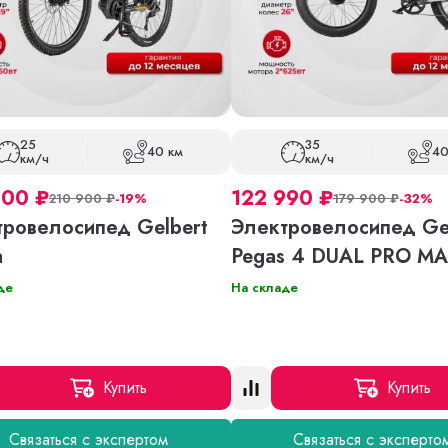
25
35
40 км
40
км/ч
км/ч
900
₽
122 990
₽
210 900
₽
-19%
179 900
₽
-32%
тровелосипед Gelbert
Электровелосипед Ge
a
Pegas 4 DUAL PRO M
де
На складе
Купить
Купить
Связаться с экспертом
Связаться с эксперто