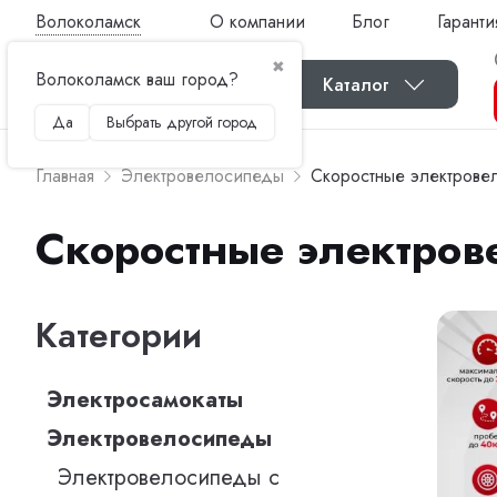
Волоколамск
О компании
Блог
Гаранти
✖
Волоколамск ваш город?
Каталог
Да
Выбрать другой город
Главная
Электровелосипеды
Скоростные электрове
Скоростные электро
Категории
Электросамокаты
Электровелосипеды
Электровелосипеды с