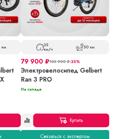
35
 км
50 км
км/ч
79 900
₽
105 900
₽
-25%
lbert
Электровелосипед Gelbert
AX
Ran 3 PRO
На складе
Купить
м
Связаться с экспертом