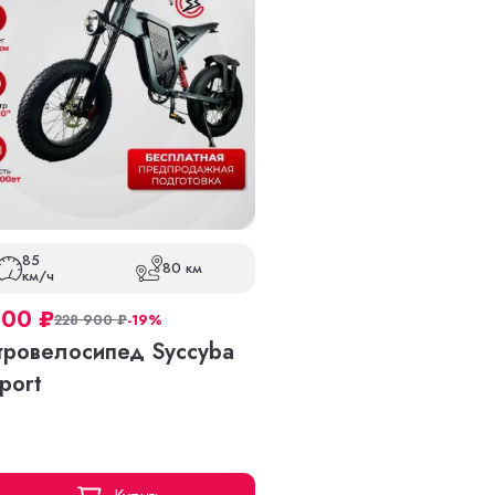
85
80 км
км/ч
000
₽
228 900
₽
-19%
тровелосипед Syccyba
port