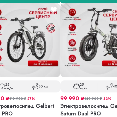
25
25
50 км
40
км/ч
км/ч
90
₽
99 990
₽
119 900
₽
-27%
149 900
₽
-33%
тровелосипед Gelbert
Электровелосипед Ge
4 PRO
Saturn Dual PRO