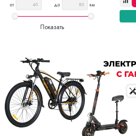
от
до
км