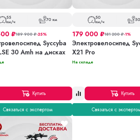
55
50
70 км
50
км/ч
км/ч
500
₽
179 000
₽
189 900
₽
-25%
181 200
₽
-1%
тровелосипед Syccyba
Электровелосипед Sy
LSE 30 Amh на дисках
X21 Pro
де
На складе
Купить
Купить
Связаться с экспертом
Связаться с эксперто