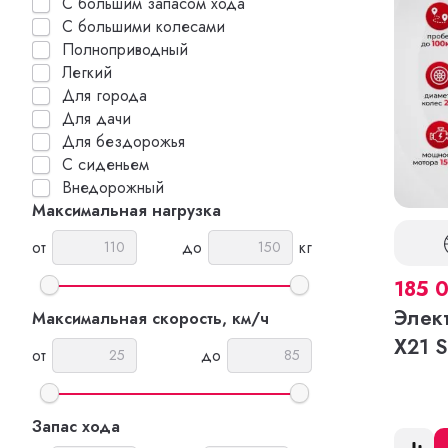
С большим запасом хода
С большими колесами
Полноприводный
Легкий
Для города
Для дачи
Для бездорожья
С сиденьем
Внедорожный
Максимальная нагрузка
от
до
кг
185 
Элек
Максимальная скорость, км/ч
X21 S
от
до
Запас хода