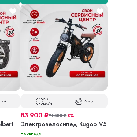
50
 км
55 км
км/ч
83 900
₽
91 300
₽
-8%
lbert
Электровелосипед Kugoo V5
На складе