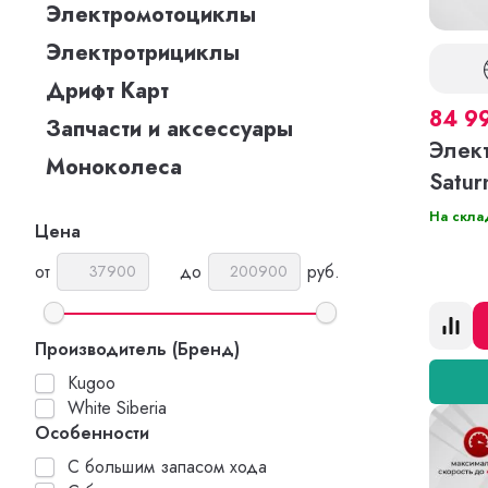
Электромотоциклы
Электротрициклы
Дрифт Карт
84 9
Запчасти и аксессуары
Элек
Моноколеса
Satur
На скла
Цена
от
до
руб.
Производитель (Бренд)
Kugoo
White Siberia
Особенности
С большим запасом хода