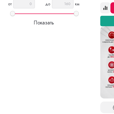
от
до
км