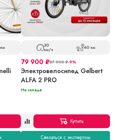
30
 км
60 км
км/ч
79 900
₽
87 900
₽
-9%
elli
Электровелосипед Gelbert
ALFA 2 PRO
На складе
Купить
м
Связаться с экспертом