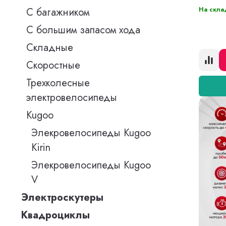
На скла
С багажником
С большим запасом хода
Складные
Скоростные
Трехколесные
электровелосипеды
Kugoo
Элекровелосипеды Kugoo
Kirin
Элекровелосипеды Kugoo
V
Электроскутеры
Квадроциклы