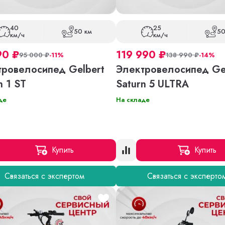
40
25
50 км
50
км/ч
км/ч
90
₽
119 990
₽
95 000
₽
-11%
138 990
₽
-14%
тровелосипед Gelbert
Электровелосипед Ge
n 1 ST
Saturn 5 ULTRA
де
На складе
Купить
Купить
Связаться с экспертом
Связаться с эксперто