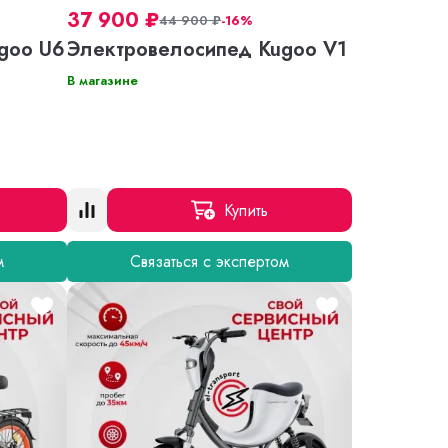
37 900
₽
44 900
₽
-16%
goo U6
Электровелосипед Kugoo V1
В магазине
Купить
м
Связаться с экспертом