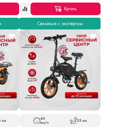
Купить
м
Связаться с экспертом
40
8 км
25 км
км/ч