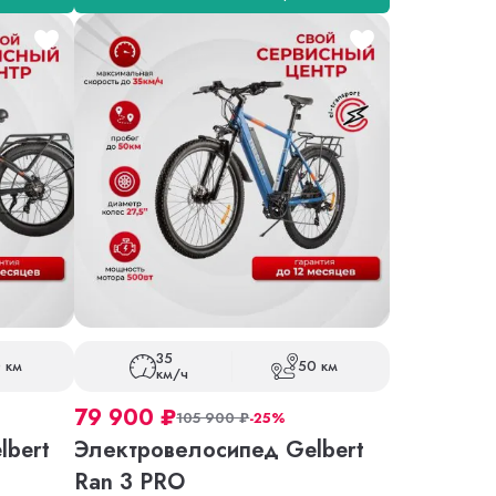
35
 км
50 км
км/ч
79 900
₽
105 900
₽
-25%
lbert
Электровелосипед Gelbert
Ran 3 PRO