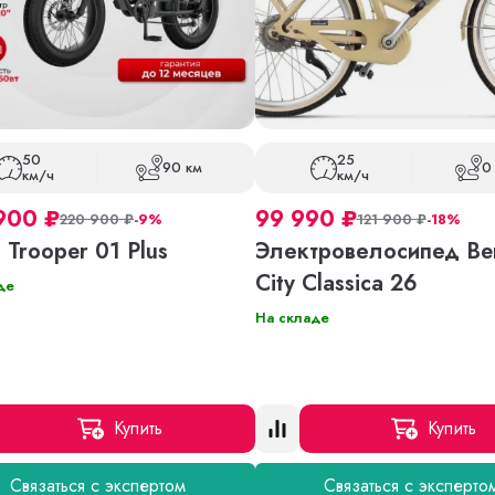
50
25
90 км
0
км/ч
км/ч
900
₽
99 990
₽
220 900
₽
-9%
121 900
₽
-18%
 Trooper 01 Plus
Электровелосипед Ben
City Classica 26
де
На складе
Купить
Купить
Связаться с экспертом
Связаться с эксперто