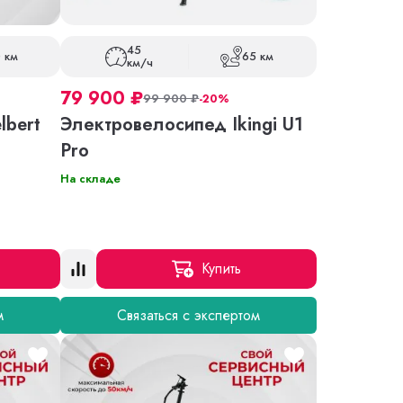
45
 км
65 км
км/ч
79 900
₽
99 900
₽
-20%
lbert
Электровелосипед Ikingi U1
Pro
На складе
Купить
м
Связаться с экспертом