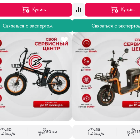
Купить
Купить
Связаться с экспертом
Связаться с эксперто
50
55
50 км
11
км/ч
км/ч