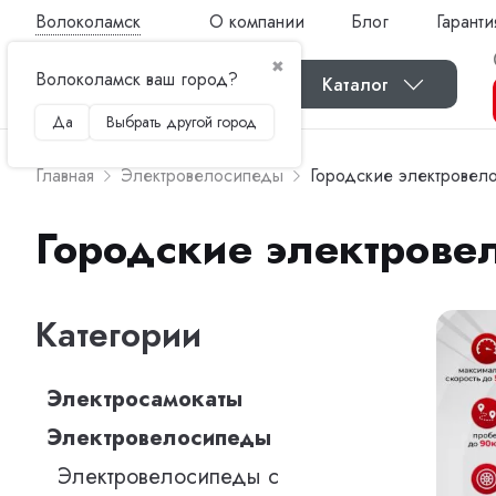
Волоколамск
О компании
Блог
Гаранти
✖
Волоколамск ваш город?
Каталог
Да
Выбрать другой город
Главная
Электровелосипеды
Городские электровел
Городские электрове
Категории
Электросамокаты
Электровелосипеды
Электровелосипеды с