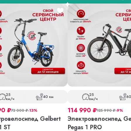
25
25
40 км
60
км/ч
км/ч
90
₽
114 990
₽
72 000
₽
-13%
125 990
₽
-9%
тровелосипед Gelbert
Электровелосипед Ge
1 ST
Pegas 1 PRO