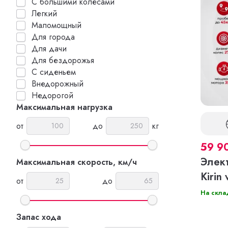
С большими колесами
Легкий
Маломощный
Для города
Для дачи
Для бездорожья
С сиденьем
Внедорожный
Недорогой
Максимальная нагрузка
от
до
кг
59 9
Элек
Максимальная скорость, км/ч
Kirin 
от
до
На скла
Запас хода