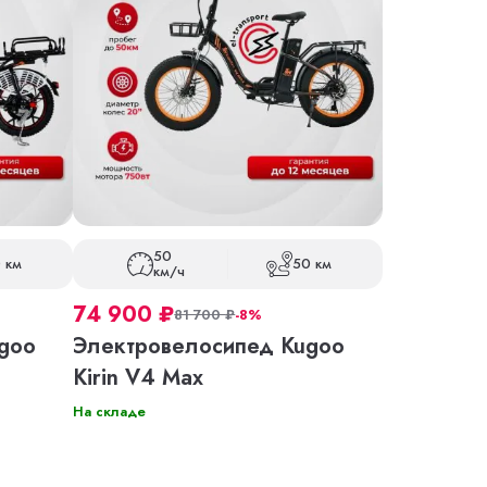
50
 км
50 км
км/ч
74 900
₽
81 700
₽
-8%
goo
Электровелосипед Kugoo
Kirin V4 Max
На складе