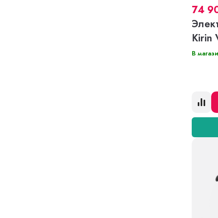
74 9
Элек
Kirin
В магаз