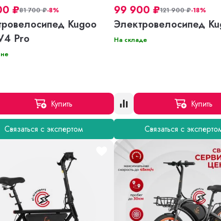
00
₽
99 900
₽
81 700
₽
-8%
121 900
₽
-18%
тровелосипед Kugoo
Электровелосипед Ku
 V4 Pro
На складе
ине
Купить
Купить
Связаться с экспертом
Связаться с эксперто