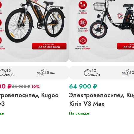
45
40
45 км
50
км/ч
км/ч
00
₽
64 900
₽
66 900
₽
-10%
тровелосипед Kugoo
Электровелосипед Ku
v3
Kirin V3 Max
де
На складе