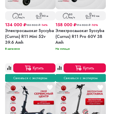
65
85
80 м
90 км
км/ч
км/ч
134 000
₽
158 000
₽
155 800
₽
-14%
174 800
₽
-10%
Электросамокат Syccyba
Электросамокат Syccyba
(Currus) R11 Mini 52v
(Currus) R11 Pro 60V 38
39.6 Amh
Amh
В магазине
На складе
Купить
Купить
Связаться с экспертом
Связаться с экспертом