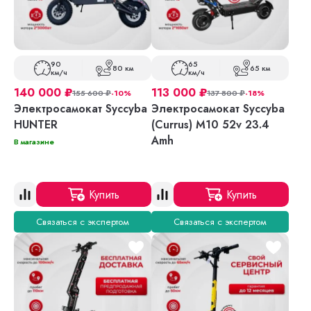
90
65
80 км
65 км
км/ч
км/ч
140 000
₽
113 000
₽
155 600
₽
-10%
137 800
₽
-18%
Электросамокат Syccyba
Электросамокат Syccyba
HUNTER
(Currus) M10 52v 23.4
Amh
В магазине
Купить
Купить
Связаться с экспертом
Связаться с экспертом