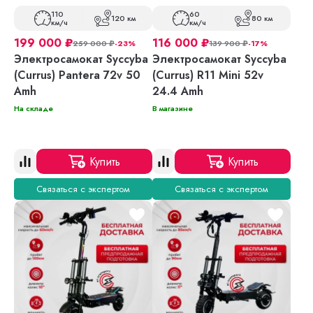
110
60
120 км
80 км
км/ч
км/ч
199 000
₽
116 000
₽
259 000
₽
-23%
139 900
₽
-17%
Электросамокат Syccyba
Электросамокат Syccyba
(Currus) Pantera 72v 50
(Currus) R11 Mini 52v
Amh
24.4 Amh
На складе
В магазине
Купить
Купить
Связаться с экспертом
Связаться с экспертом