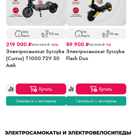
100
70
110 км
70 км
км/ч
км/ч
219 000
₽
89 900
₽
254 900
₽
-14%
90 900
₽
-1%
Электросамокат Syccyba
Электросамокат Syccyba
(Currus) T1000 72V 50
Flash Duo
Amh
Купить
Купить
Связаться с экспертом
Связаться с экспертом