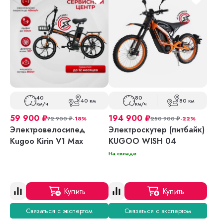
40
80
40 км
80 км
км/ч
км/ч
59 900
₽
194 900
₽
72 900
₽
-18%
250 900
₽
-22%
Электровелосипед
Электроскутер (питбайк)
Kugoo Kirin V1 Max
KUGOO WISH 04
На складе
Купить
Купить
Связаться с экспертом
Связаться с экспертом