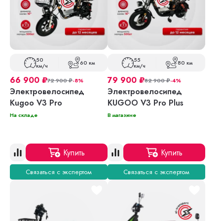
50
55
60 км
80 км
км/ч
км/ч
66 900
₽
79 900
₽
72 900
₽
-8%
82 900
₽
-4%
Электровелосипед
Электровелосипед
Kugoo V3 Pro
KUGOO V3 Pro Plus
На складе
В магазине
Купить
Купить
Связаться с экспертом
Связаться с экспертом