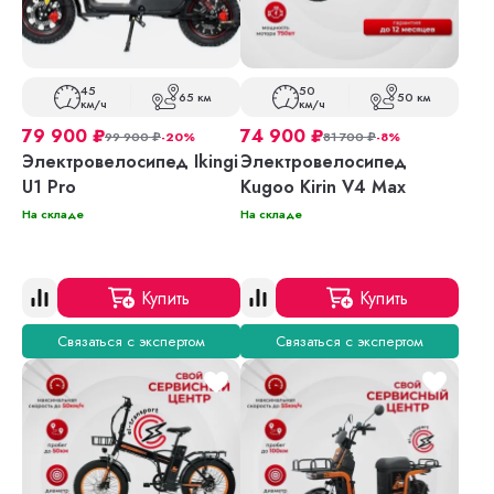
45
50
65 км
50 км
км/ч
км/ч
79 900
₽
74 900
₽
99 900
₽
-20%
81 700
₽
-8%
Электровелосипед Ikingi
Электровелосипед
U1 Pro
Kugoo Kirin V4 Max
На складе
На складе
Купить
Купить
Связаться с экспертом
Связаться с экспертом