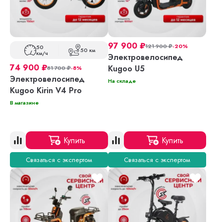
97 900
₽
121 900
₽
-20%
50
50 км
км/ч
Электровелосипед
74 900
₽
Kugoo U5
81 700
₽
-8%
Электровелосипед
На складе
Kugoo Kirin V4 Pro
В магазине
Купить
Купить
Связаться с экспертом
Связаться с экспертом