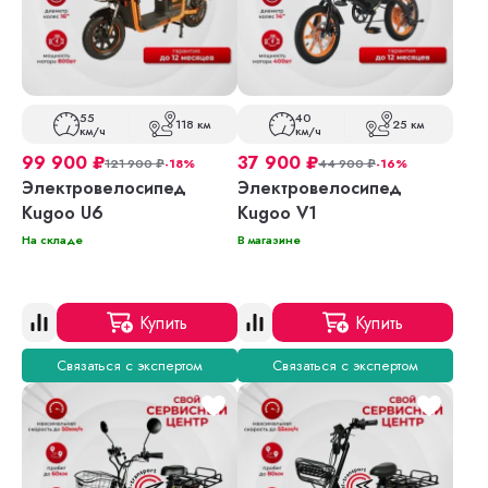
55
40
118 км
25 км
км/ч
км/ч
99 900
₽
37 900
₽
121 900
₽
-18%
44 900
₽
-16%
Электровелосипед
Электровелосипед
Kugoo U6
Kugoo V1
На складе
В магазине
Купить
Купить
Связаться с экспертом
Связаться с экспертом