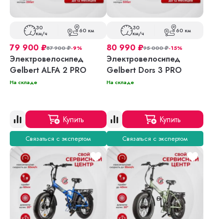
30
30
60 км
60 км
км/ч
км/ч
79 900
₽
80 990
₽
87 900
₽
-9%
95 000
₽
-15%
Электровелосипед
Электровелосипед
Gelbert ALFA 2 PRO
Gelbert Dors 3 PRO
На складе
На складе
Купить
Купить
Связаться с экспертом
Связаться с экспертом