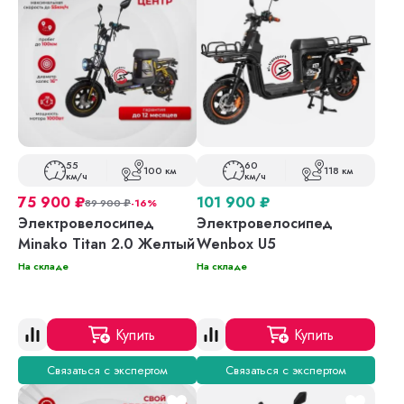
55
60
100 км
118 км
км/ч
км/ч
75 900
₽
101 900
₽
89 900
₽
-16%
Электровелосипед
Электровелосипед
Minako Titan 2.0 Желтый
Wenbox U5
На складе
На складе
Купить
Купить
Связаться с экспертом
Связаться с экспертом