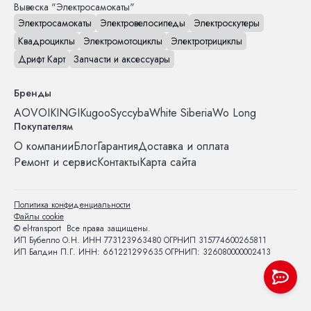
Вывеска "Электросамокаты"
Электросамокаты
Электровелосипеды
Электроскутеры
Квадроциклы
Электромотоциклы
Электротрициклы
Дрифт Карт
Запчасти и аксессуары
Бренды
AOVO
IKINGI
Kugoo
Syccyba
White Siberia
Wo Long
Покупателям
О компании
Блог
Гарантия
Доставка и оплата
Ремонт и сервис
Контакты
Карта сайта
Политика конфиденциальности
Файлы cookie
© el-transport Все права защищены.
ИП Бубелло О.Н. ИНН 773123963480 ОГРНИП 315774600265811
ИП Балдин П.Г. ИНН: 661221299635 ОГРНИП: 326080000002413