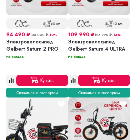
30
35
60 км
40 км
км/ч
км/ч
94 490
₽
109 990
₽
105 000
₽
-10%
125 990
₽
-13%
Электровелосипед
Электровелосипед
Gelbert Saturn 2 PRO
Gelbert Saturn 4 ULTRA
На складе
На складе
Купить
Купить
Связаться с экспертом
Связаться с экспертом