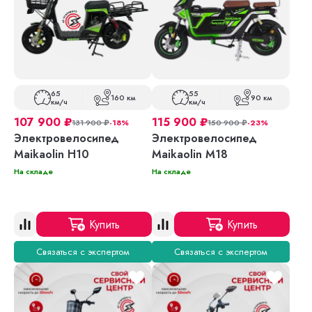
65
55
160 км
90 км
км/ч
км/ч
107 900
₽
115 900
₽
131 900
₽
-18%
150 900
₽
-23%
Электровелосипед
Электровелосипед
Maikaolin H10
Maikaolin M18
На складе
На складе
Купить
Купить
Связаться с экспертом
Связаться с экспертом