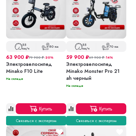
55
55
80 км
70 км
км/ч
км/ч
63 900
₽
59 900
₽
79 900
₽
-20%
69 900
₽
-14%
Электровелосипед
Электровелосипед
Minako F10 Lite
Minako Monster Pro 21
ah черный
На складе
На складе
Купить
Купить
Связаться с экспертом
Связаться с экспертом