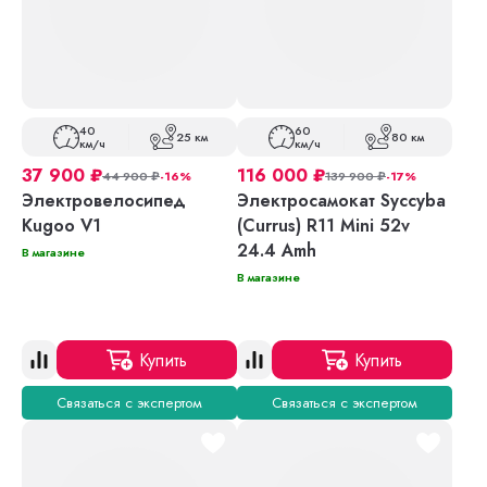
40
60
25 км
80 км
км/ч
км/ч
37 900
₽
116 000
₽
44 900
₽
-16%
139 900
₽
-17%
Электровелосипед
Электросамокат Syccyba
Kugoo V1
(Currus) R11 Mini 52v
24.4 Amh
В магазине
В магазине
Купить
Купить
Связаться с экспертом
Связаться с экспертом