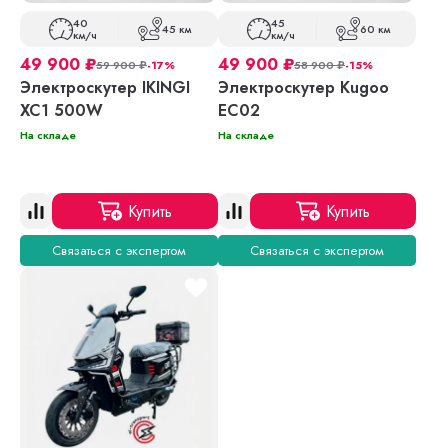
40
45
45 км
60 км
км/ч
км/ч
49 900
₽
49 900
₽
59 900
₽
-17%
58 900
₽
-15%
Электроскутер IKINGI
Электроскутер Kugoo
XC1 500W
EC02
На складе
На складе
Купить
Купить
Связаться с экспертом
Связаться с экспертом