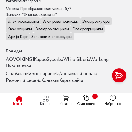
zakaz@el-transport.ru
Москва
Преображенская улица, 5/7
Вывеска "Электросамокаты"
Электросамокаты
Электровелосипеды
Электроскутеры
Квадроциклы
Электромотоциклы
Электротрициклы
Дрифт Карт
Запчасти и аксессуары
Бренды
AOVO
IKINGI
Kugoo
Syccyba
White Siberia
Wo Long
Покупателям
О компании
Блог
Гарантия
Доставка и оплата
Ремонт и сервис
Контакты
Карта сайта
Политика конфиденциальности
Файлы cookie
Главная
Каталог
Корзина
Сравнение
Избранное
© el-transport Все права защищены.
ИП Бубелло О.Н. ИНН 773123963480 ОГРНИП 315774600265811
ИП Балдин П.Г. ИНН: 661221299635 ОГРНИП: 326080000002413