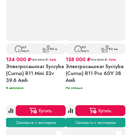
65
85
80 м
90 км
км/ч
км/ч
134 000
₽
158 000
₽
155 800
₽
-14%
174 800
₽
-10%
Электросамокат Syccyba
Электросамокат Syccyba
(Currus) R11 Mini 52v
(Currus) R11 Pro 60V 38
39.6 Amh
Amh
В магазине
На складе
Купить
Купить
Связаться с экспертом
Связаться с экспертом