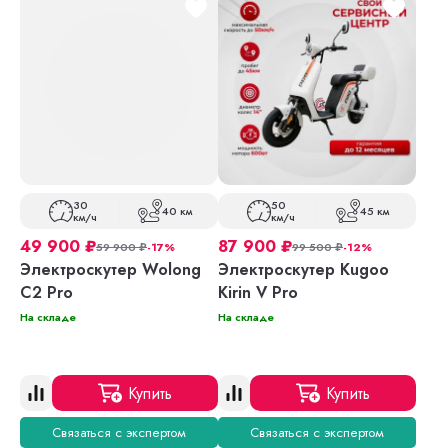
30
50
40 км
45 км
км/ч
км/ч
49 900
₽
87 900
₽
59 900
₽
-17%
99 500
₽
-12%
Электроскутер Wolong
Электроскутер Kugoo
C2 Pro
Kirin V Pro
На складе
На складе
Купить
Купить
Связаться с экспертом
Связаться с экспертом