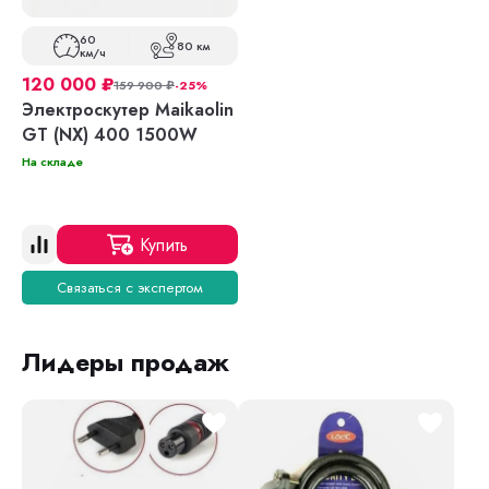
60
80 км
км/ч
120 000
₽
159 900
₽
-25%
Электроскутер Maikaolin
GT (NX) 400 1500W
На складе
Купить
Связаться с экспертом
Лидеры продаж