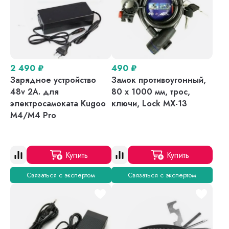
2 490
₽
490
₽
Зарядное устройство
Замок противоугонный,
48v 2A. для
80 х 1000 мм, трос,
электросамоката Kugoo
ключи, Lock MX-13
M4/M4 Pro
Купить
Купить
Связаться с экспертом
Связаться с экспертом