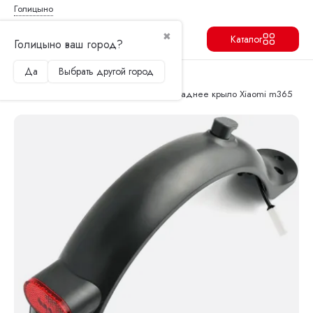
Голицыно
✖
Каталог
Голицыно ваш город?
Да
Выбрать другой город
Продолжить
Перейти в корзину
Главная
Запчасти и аксессуары
Подвеска, рулевые стойки, крылья
Заднее крыло Xiaomi m365