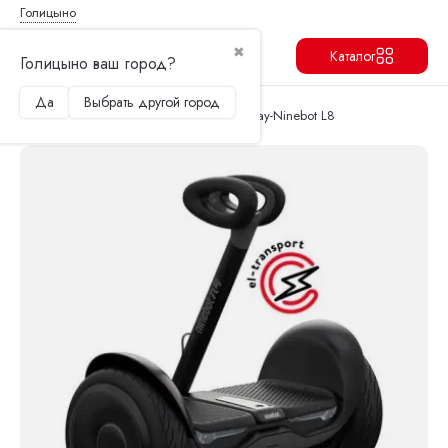
Голицыно
✖
Каталог
Голицыно ваш город?
Да
Выбрать другой город
Продолжить
Перейти в корзину
Главная
Cигвеи
Минисигвей Segway-Ninebot L8