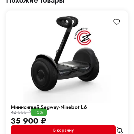
Похожие товары
Минисигвей Segway-Ninebot L6
42 000
₽
15%
35 900
₽
В корзину