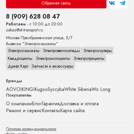
Обратная связь
8 (909) 628 08 47
Работаем
- с 10:00 до 20:00
zakaz@el-transport.ru
Москва
Преображенская улица, 5/7
Вывеска "Электросамокаты"
Электросамокаты
Электровелосипеды
Электроскутеры
Квадроциклы
Электромотоциклы
Электротрициклы
Дрифт Карт
Запчасти и аксессуары
Бренды
AOVO
IKINGI
Kugoo
Syccyba
White Siberia
Wo Long
Покупателям
О компании
Блог
Гарантия
Доставка и оплата
Ремонт и сервис
Контакты
Карта сайта
Политика конфиденциальности
Файлы cookie