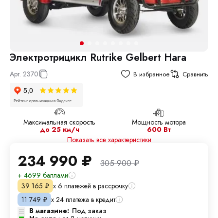
Электротрицикл Rutrike Gelbert Hara
Арт.
2370
В избранное
Сравнить
Максимальная скорость
Мощность мотора
до 25 км/ч
600 Вт
Показать все характеристики
234 990
₽
305 900
₽
+ 4699 баллами
х 6 платежей в рассрочку
39 165
₽
х 24 платежа в кредит
11 749
₽
В магазине:
Под заказ