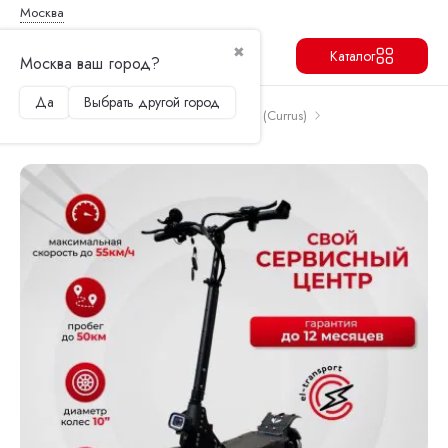
Москва
✖
Каталог
Москва ваш город?
Да
Выбрать другой город
Продолжить
Перейти в корзину
Главная
Электросамокаты
Syccyba (Currus)
Электросамокат Syccyba M10 Lite