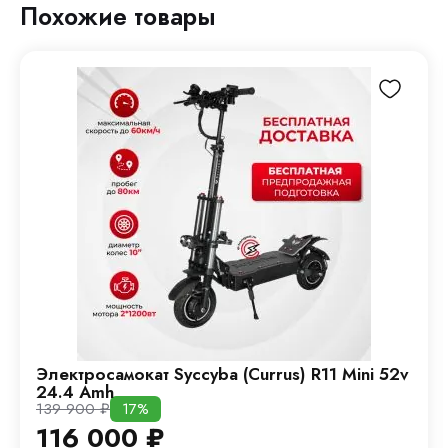
Похожие товары
Электросамокат Syccyba (Currus) R11 Mini 52v
24.4 Amh
139 900
₽
17%
116 000
₽