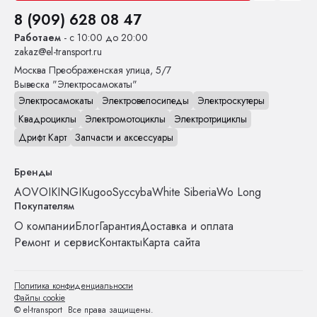
8 (909) 628 08 47
Работаем
- с 10:00 до 20:00
zakaz@el-transport.ru
Москва
Преображенская улица, 5/7
Вывеска "Электросамокаты"
Электросамокаты
Электровелосипеды
Электроскутеры
Квадроциклы
Электромотоциклы
Электротрициклы
Дрифт Карт
Запчасти и аксессуары
Бренды
AOVO
IKINGI
Kugoo
Syccyba
White Siberia
Wo Long
Покупателям
О компании
Блог
Гарантия
Доставка и оплата
Ремонт и сервис
Контакты
Карта сайта
Политика конфиденциальности
Файлы cookie
© el-transport Все права защищены.