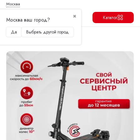
Москва
✖
Каталог
Москва ваш город?
Да
Выбрать другой город
Продолжить
Перейти в корзину
Главная
Электросамокаты
Kugoo
Электросамокат Kugoo Kirin G2 Pro Max