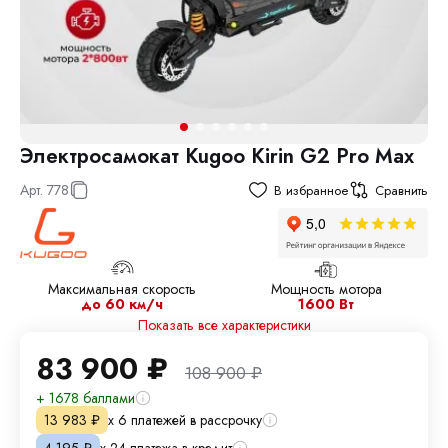
Электросамокат Kugoo Kirin G2 Pro Max
Арт.
778
В избранное
Сравнить
Максимальная скорость
Мощность мотора
до 60 км/ч
1600 Вт
Показать все характеристики
83 900
₽
108 900
₽
+ 1678 баллами
х 6 платежей в рассрочку
13 983
₽
х 24 платежа в кредит