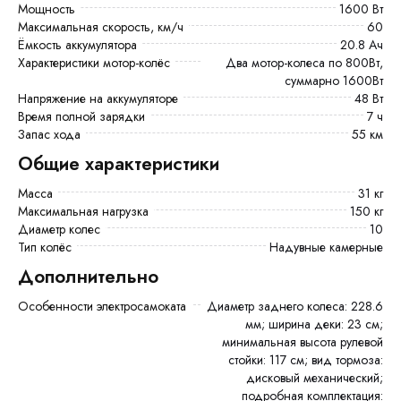
Мощность
1600 Вт
Максимальная скорость, км/ч
60
Ёмкость аккумулятора
20.8 Ач
Характеристики мотор-колёс
Два мотор-колеса по 800Вт,
суммарно 1600Вт
Напряжение на аккумуляторе
48 Вт
Время полной зарядки
7 ч
Запас хода
55 км
Общие характеристики
Масса
31 кг
Максимальная нагрузка
150 кг
Диаметр колес
10
Тип колёс
Надувные камерные
Дополнительно
Особенности электросамоката
диаметр заднего колеса: 228.6
мм; ширина деки: 23 см;
минимальная высота рулевой
стойки: 117 см; вид тормоза:
дисковый механический;
подробная комплектация: