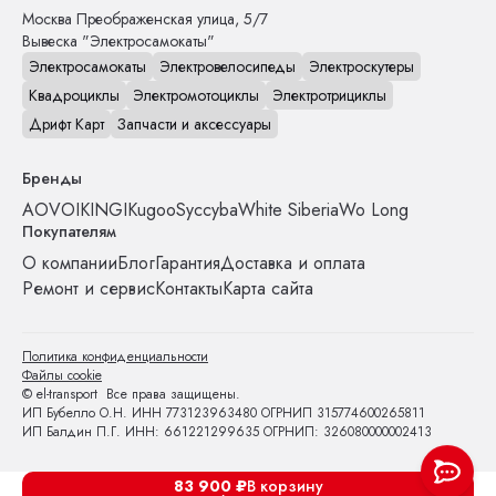
Москва
Преображенская улица, 5/7
Вывеска "Электросамокаты"
Электросамокаты
Электровелосипеды
Электроскутеры
Квадроциклы
Электромотоциклы
Электротрициклы
Дрифт Карт
Запчасти и аксессуары
Бренды
AOVO
IKINGI
Kugoo
Syccyba
White Siberia
Wo Long
Покупателям
О компании
Блог
Гарантия
Доставка и оплата
Ремонт и сервис
Контакты
Карта сайта
Политика конфиденциальности
Файлы cookie
© el-transport Все права защищены.
ИП Бубелло О.Н. ИНН 773123963480 ОГРНИП 315774600265811
ИП Балдин П.Г. ИНН: 661221299635 ОГРНИП: 326080000002413
83 900
₽
В корзину