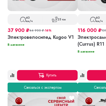
40
60
25 км
км/ч
км/ч
37 900
₽
116 000
₽
44 900
₽
-16%
13
Электровелосипед Kugoo V1
Электросамо
(Currus) R11
В магазине
В магазине
Купить
Связаться с экспертом
Связат