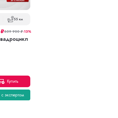
55 км
0
₽
609 900
₽
-13%
квадроцикл
Купить
я с экспертом