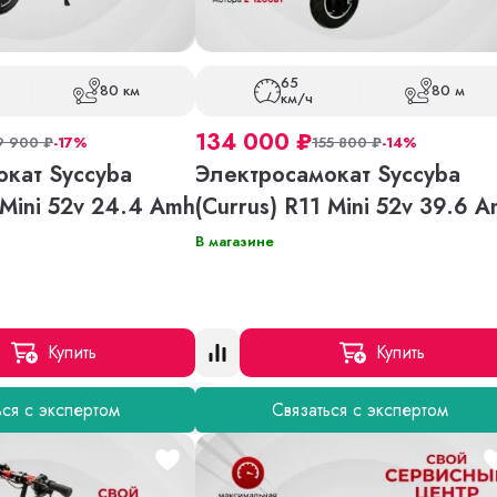
65
80 км
80 м
км/ч
134 000
₽
9 900
₽
-17%
155 800
₽
-14%
кат Syccyba
Электросамокат Syccyba
 Mini 52v 24.4 Amh
(Currus) R11 Mini 52v 39.6 
В магазине
Купить
Купить
ься с экспертом
Связаться с экспертом