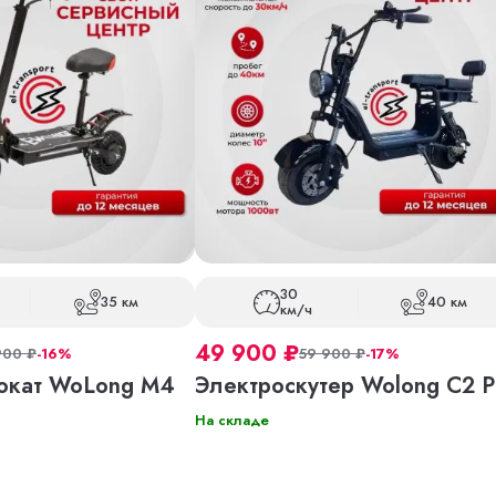
30
35 км
40 км
км/ч
49 900
₽
900
₽
-16%
59 900
₽
-17%
окат WoLong M4
Электроскутер Wolong C2 P
На складе