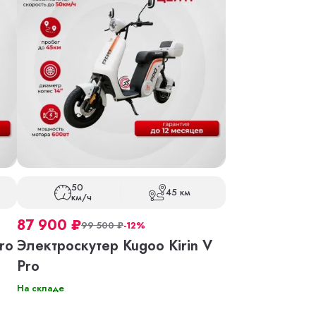
50
45 км
км/ч
87 900
₽
99 500
₽
-12%
ro
Электроскутер Kugoo Kirin V
Pro
На складе