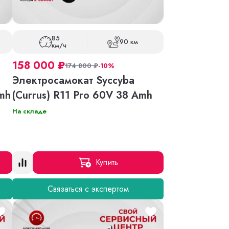
85
90 км
км/ч
158 000
₽
174 800
₽
-10%
Электросамокат Syccyba
Amh
(Currus) R11 Pro 60V 38 Amh
На складе
Купить
Связаться с экспертом