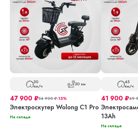
30
45
30 км
км/ч
км/ч
47 900
₽
41 900
₽
54 900
₽
-13%
49 
Электроскутер Wolong C1 Pro
Электросам
13Ah
На складе
На складе