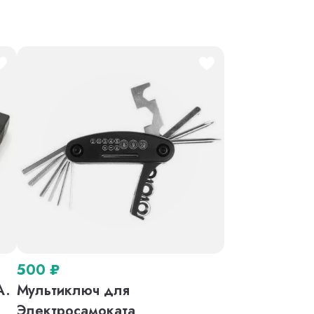
500
₽
A.
Мультиключ для
o
Электросамоката