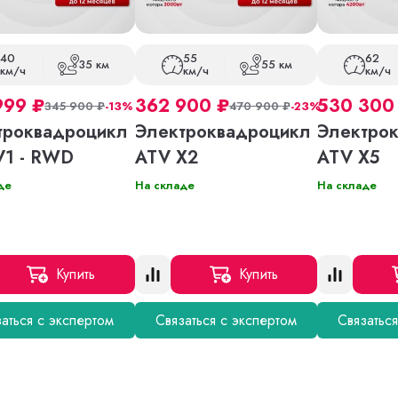
40
55
62
35 км
55 км
км/ч
км/ч
км/ч
999
₽
362 900
₽
530 30
345 900
₽
-13%
470 900
₽
-23%
троквадроцикл
Электроквадроцикл
Электро
V1 - RWD
ATV X2
ATV X5
де
На складе
На складе
Купить
Купить
аться с экспертом
Связаться с экспертом
Связатьс