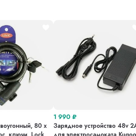
1 990
₽
воугонный, 80 х
Зарядное устройство 48v 2
ос, ключи, Lock
для электросамоката Kugo