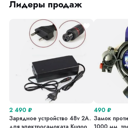
Лидеры продаж
2 490
₽
490
₽
Зарядное устройство 48v 2A.
Замок проти
для электросамоката Kugoo
1000 мм, тр