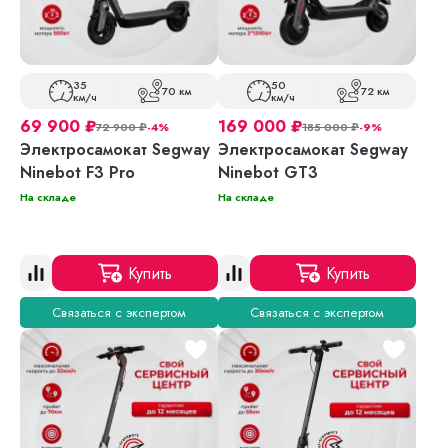
35
50
70 км
72 км
км/ч
км/ч
69 900
₽
169 000
₽
72 900
₽
-4%
185 000
₽
-9%
Электросамокат Segway
Электросамокат Segway
Ninebot F3 Pro
Ninebot GT3
На складе
На складе
Купить
Купить
Связаться с экспертом
Связаться с экспертом