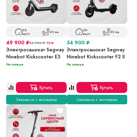
32
30
45 км
55 км
км/ч
км/ч
49 900
₽
54 900
₽
56 900
₽
-12%
Электросамокат Segway
Электросамокат Segway
Ninebot Kickscooter E3
Ninebot Kickscooter F2 II
На складе
На складе
Купить
Купить
Связаться с экспертом
Связаться с экспертом