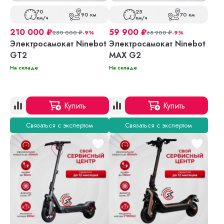
70
25
90 км
70 км
км/ч
км/ч
210 000
₽
59 900
₽
230 000
₽
-9%
65 900
₽
-9%
Электросамокат Ninebot
Электросамокат Ninebot
GT2
MAX G2
На складе
На складе
Купить
Купить
Связаться с экспертом
Связаться с экспертом