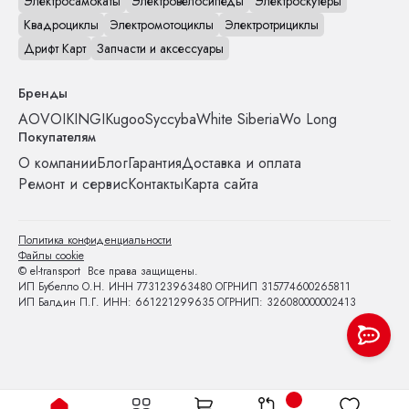
Электросамокаты
Электровелосипеды
Электроскутеры
Квадроциклы
Электромотоциклы
Электротрициклы
Дрифт Карт
Запчасти и аксессуары
Бренды
AOVO
IKINGI
Kugoo
Syccyba
White Siberia
Wo Long
Покупателям
О компании
Блог
Гарантия
Доставка и оплата
Ремонт и сервис
Контакты
Карта сайта
Политика конфиденциальности
Файлы cookie
© el-transport Все права защищены.
ИП Бубелло О.Н. ИНН 773123963480 ОГРНИП 315774600265811
ИП Балдин П.Г. ИНН: 661221299635 ОГРНИП: 326080000002413