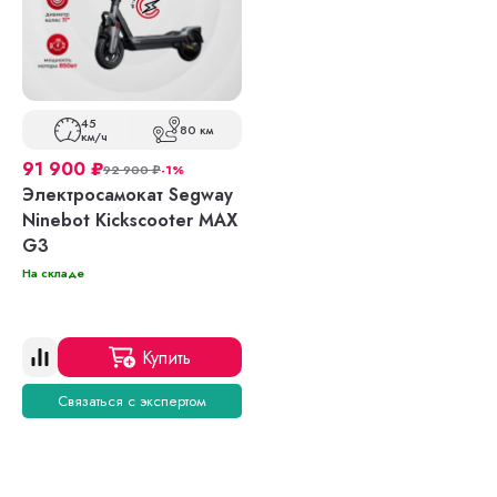
45
80 км
км/ч
91 900
₽
92 900
₽
-1%
Электросамокат Segway
Ninebot Kickscooter MAX
G3
На складе
Купить
Связаться с экспертом