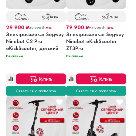
16
32
16 км
70 км
км/ч
км/ч
29 900
₽
79 900
₽
32 990
₽
-9%
94 900
₽
-16%
Электросамокат Segway
Электросамокат Segway
Ninebot C2 Pro
Ninebot eKickScooter
eKickScooter, детский
ZT3Pro
На складе
На складе
Купить
Купить
Связаться с экспертом
Связаться с экспертом