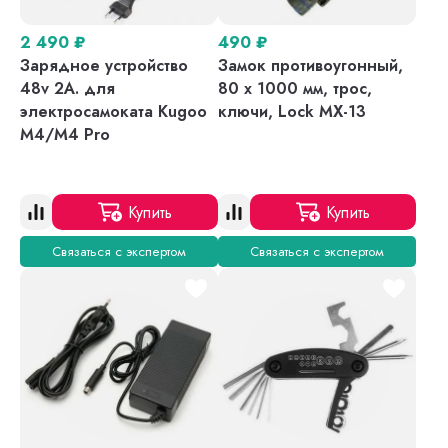
2 490
₽
490
₽
Зарядное устройство
Замок противоугонный,
48v 2A. для
80 х 1000 мм, трос,
электросамоката Kugoo
ключи, Lock MX-13
M4/M4 Pro
Купить
Купить
Связаться с экспертом
Связаться с экспертом