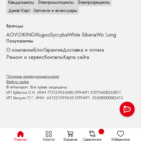
Квадроциклы
Электромотоциклы
Электротрициклы
Дрифт Карт
Запчасти и аксессуары
Бренды
AOVO
IKINGI
Kugoo
Syccyba
White Siberia
Wo Long
Покупателям
О компании
Блог
Гарантия
Доставка и оплата
Ремонт и сервис
Контакты
Карта сайта
Политика конфиденциальности
Файлы cookie
© el-transport Все права защищены.
ИП Бубелло О.Н. ИНН 773123963480 ОГРНИП 315774600265811
ИП Балдин П.Г. ИНН: 661221299635 ОГРНИП: 326080000002413
Главная
Каталог
Корзина
Сравнение
Избранное