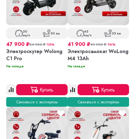
30
45
30 км
35 км
км/ч
км/ч
47 900
₽
41 900
₽
54 900
₽
-13%
49 900
₽
-16%
Электроскутер Wolong
Электросамокат WoLong
C1 Pro
M4 13Ah
На складе
На складе
Купить
Купить
Связаться с экспертом
Связаться с экспертом