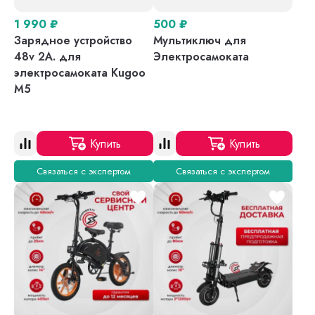
1 990
₽
500
₽
Зарядное устройство
Мультиключ для
48v 2A. для
Электросамоката
электросамоката Kugoo
M5
Купить
Купить
Связаться с экспертом
Связаться с экспертом