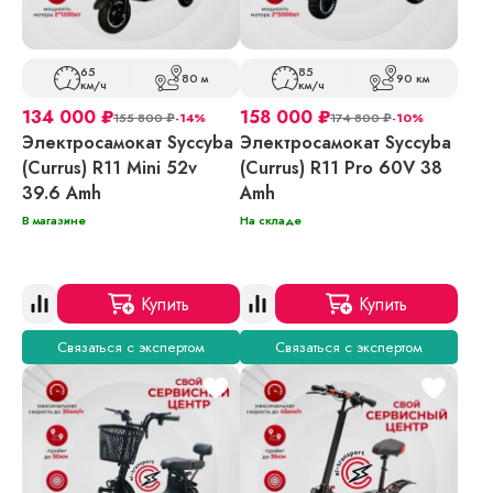
65
85
80 м
90 км
км/ч
км/ч
134 000
₽
158 000
₽
155 800
₽
-14%
174 800
₽
-10%
Электросамокат Syccyba
Электросамокат Syccyba
(Currus) R11 Mini 52v
(Currus) R11 Pro 60V 38
39.6 Amh
Amh
В магазине
На складе
Купить
Купить
Связаться с экспертом
Связаться с экспертом