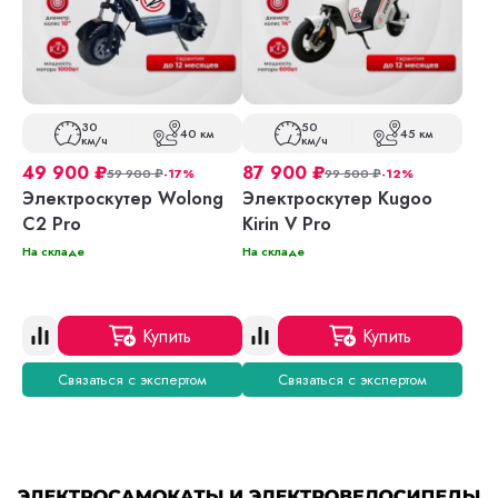
30
50
40 км
45 км
км/ч
км/ч
49 900
₽
87 900
₽
59 900
₽
-17%
99 500
₽
-12%
Электроскутер Wolong
Электроскутер Kugoo
C2 Pro
Kirin V Pro
На складе
На складе
Купить
Купить
Связаться с экспертом
Связаться с экспертом