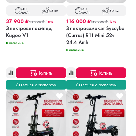
40
60
25 км
80 км
км/ч
км/ч
37 900
₽
116 000
₽
44 900
₽
-16%
139 900
₽
-17%
Электровелосипед
Электросамокат Syccyba
Kugoo V1
(Currus) R11 Mini 52v
24.4 Amh
В магазине
В магазине
Купить
Купить
Связаться с экспертом
Связаться с экспертом