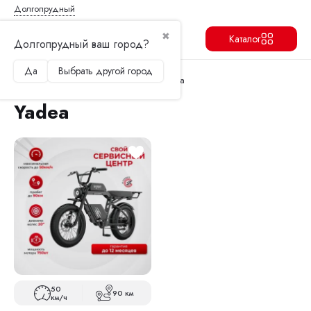
Долгопрудный
✖
Каталог
Долгопрудный ваш город?
Да
Выбрать другой город
Продолжить
Перейти в корзину
Главная
Электровелосипеды
Yadea
Yadea
50
90 км
км/ч