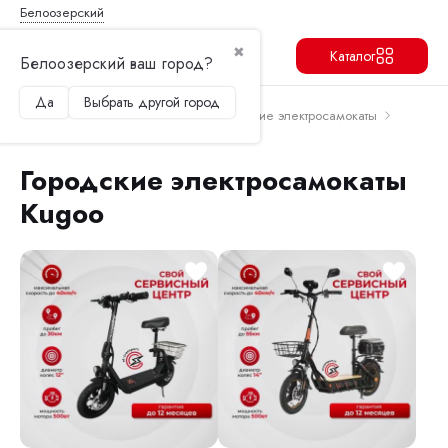
Белоозерский
✖
Каталог
Белоозерский ваш город?
Да
Выбрать другой город
Продолжить
Перейти в корзину
Главная
Электросамокаты
Городские электросамокаты
Городские электросамокаты Kugoo
Городские электросамокаты
Kugoo