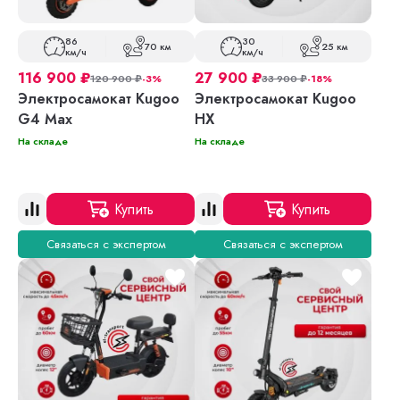
86
30
70 км
25 км
км/ч
км/ч
116 900
₽
27 900
₽
120 900
₽
-3%
33 900
₽
-18%
Электросамокат Kugoo
Электросамокат Kugoo
G4 Max
HX
На складе
На складе
Купить
Купить
Связаться с экспертом
Связаться с экспертом