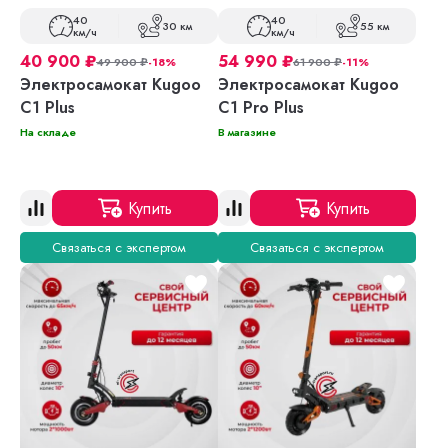
40
40
30 км
55 км
км/ч
км/ч
40 900
₽
54 990
₽
49 900
₽
-18%
61 900
₽
-11%
Электросамокат Kugoo
Электросамокат Kugoo
C1 Plus
C1 Pro Plus
На складе
В магазине
Купить
Купить
Связаться с экспертом
Связаться с экспертом