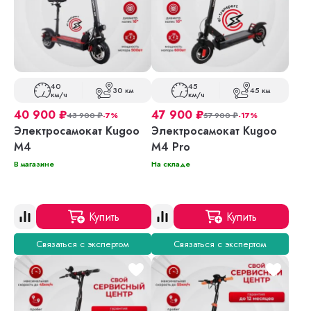
40
45
30 км
45 км
км/ч
км/ч
40 900
₽
47 900
₽
43 900
₽
-7%
57 900
₽
-17%
Электросамокат Kugoo
Электросамокат Kugoo
M4
M4 Pro
В магазине
На складе
Купить
Купить
Связаться с экспертом
Связаться с экспертом