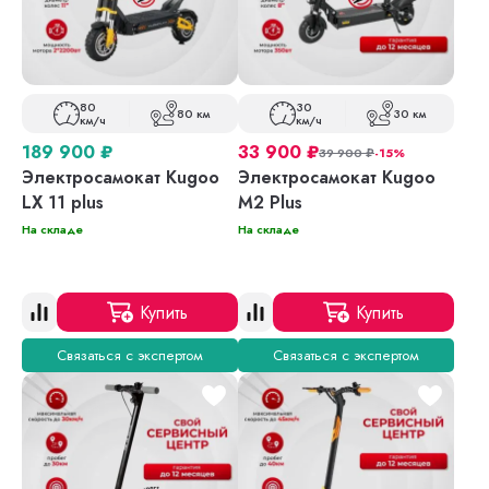
80
30
80 км
30 км
км/ч
км/ч
189 900
₽
33 900
₽
39 900
₽
-15%
Электросамокат Kugoo
Электросамокат Kugoo
LX 11 plus
M2 Plus
На складе
На складе
Купить
Купить
Связаться с экспертом
Связаться с экспертом