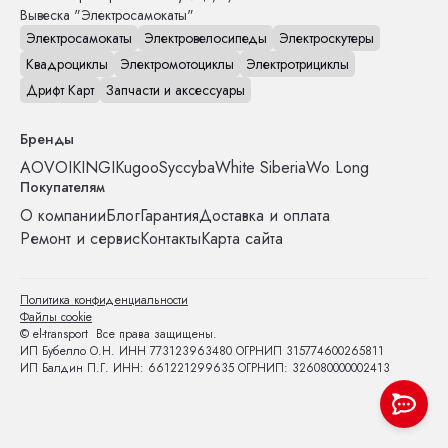
Вывеска "Электросамокаты"
Электросамокаты
Электровелосипеды
Электроскутеры
Квадроциклы
Электромотоциклы
Электротрициклы
Дрифт Карт
Запчасти и аксессуары
Бренды
AOVO
IKINGI
Kugoo
Syccyba
White Siberia
Wo Long
Покупателям
О компании
Блог
Гарантия
Доставка и оплата
Ремонт и сервис
Контакты
Карта сайта
Политика конфиденциальности
Файлы cookie
© el-transport Все права защищены.
ИП Бубелло О.Н. ИНН 773123963480 ОГРНИП 315774600265811
ИП Балдин П.Г. ИНН: 661221299635 ОГРНИП: 326080000002413