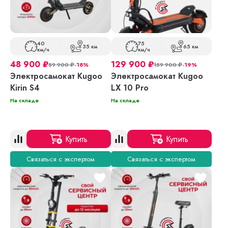
40
75
35 км
65 км
км/ч
км/ч
48 900
₽
129 900
₽
59 900
₽
-18%
159 900
₽
-19%
Электросамокат Kugoo
Электросамокат Kugoo
Kirin S4
LX 10 Pro
На складе
На складе
Купить
Купить
Связаться с экспертом
Связаться с экспертом