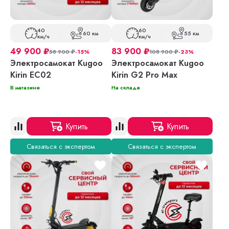
40
60
60 км
55 км
км/ч
км/ч
49 900
₽
83 900
₽
58 900
₽
-15%
108 900
₽
-23%
Электросамокат Kugoo
Электросамокат Kugoo
Kirin EC02
Kirin G2 Pro Max
В магазине
На складе
Купить
Купить
Связаться с экспертом
Связаться с экспертом