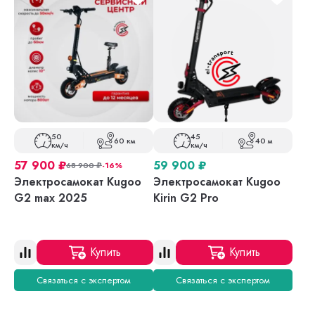
50
45
60 км
40 м
км/ч
км/ч
57 900
₽
59 900
₽
68 900
₽
-16%
Электросамокат Kugoo
Электросамокат Kugoo
G2 max 2025
Kirin G2 Pro
Купить
Купить
Связаться с экспертом
Связаться с экспертом