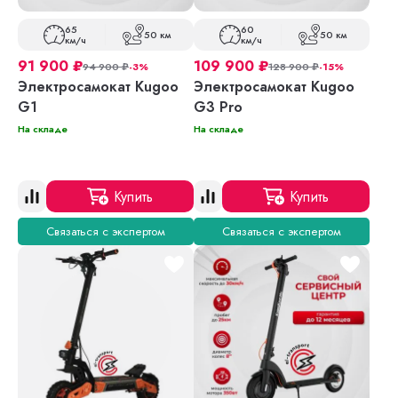
65
60
50 км
50 км
км/ч
км/ч
91 900
₽
109 900
₽
94 900
₽
-3%
128 900
₽
-15%
Электросамокат Kugoo
Электросамокат Kugoo
G1
G3 Pro
На складе
На складе
Купить
Купить
Связаться с экспертом
Связаться с экспертом