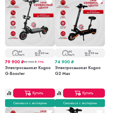
60
50
60 км
55 км
км/ч
км/ч
79 900
₽
74 900
₽
89 900
₽
-11%
Электросамокат Kugoo
Электросамокат Kugoo
G-Booster
G2 Max
Купить
Купить
Связаться с экспертом
Связаться с экспертом