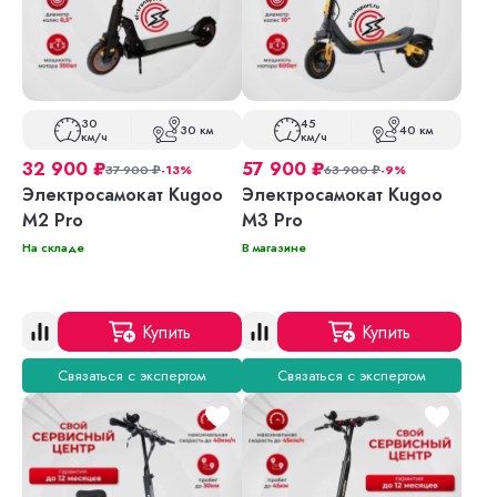
30
45
30 км
40 км
км/ч
км/ч
32 900
₽
57 900
₽
37 900
₽
-13%
63 900
₽
-9%
Электросамокат Kugoo
Электросамокат Kugoo
M2 Pro
M3 Pro
На складе
В магазине
Купить
Купить
Связаться с экспертом
Связаться с экспертом