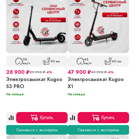
30
45
30 км
40 км
км/ч
км/ч
28 900
₽
47 900
₽
29 990
₽
-4%
49 990
₽
-4%
Электросамокат Kugoo
Электросамокат Kugoo
S3 PRO
X1
На складе
На складе
Купить
Купить
Связаться с экспертом
Связаться с экспертом