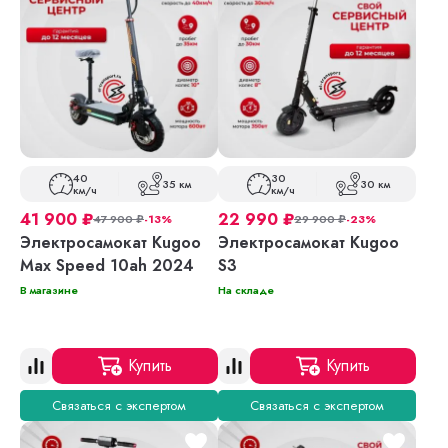
40
30
35 км
30 км
км/ч
км/ч
41 900
₽
22 990
₽
47 900
₽
-13%
29 900
₽
-23%
Электросамокат Kugoo
Электросамокат Kugoo
Max Speed 10ah 2024
S3
В магазине
На складе
Купить
Купить
Связаться с экспертом
Связаться с экспертом