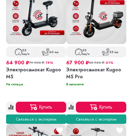
55
55
60 км
55 км
км/ч
км/ч
64 900
₽
67 900
₽
79 900
₽
-19%
85 900
₽
-21%
Электросамокат Kugoo
Электросамокат Kugoo
M5
M5 Pro
На складе
В магазине
Купить
Купить
Связаться с экспертом
Связаться с экспертом