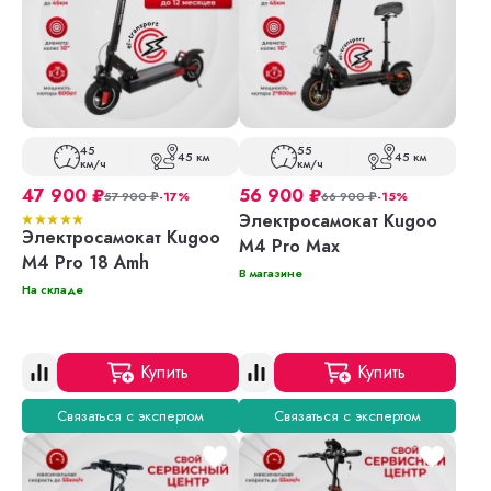
45
55
45 км
45 км
км/ч
км/ч
47 900
₽
56 900
₽
57 900
₽
-17%
66 900
₽
-15%
Электросамокат Kugoo
Электросамокат Kugoo
M4 Pro Max
M4 Pro 18 Amh
В магазине
На складе
Купить
Купить
Связаться с экспертом
Связаться с экспертом