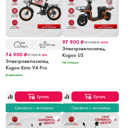
97 900
₽
121 900
₽
-20%
50
50 км
км/ч
Электровелосипед
74 900
₽
Kugoo U5
81 700
₽
-8%
Электровелосипед
На складе
Kugoo Kirin V4 Pro
В магазине
Купить
Купить
Связаться с экспертом
Связаться с экспертом