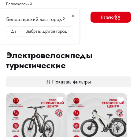
Белоозерский
✖
Каталог
Белоозерский ваш город?
Да
Выбрать другой город
Продолжить
Перейти в корзину
Главная
Электровелосипеды
Электровелосипеды туристические
Электровелосипеды
туристические
Показать фильтры