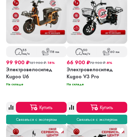
55
50
118 км
60 км
км/ч
км/ч
99 900
₽
66 900
₽
121 900
₽
-18%
72 900
₽
-8%
Электровелосипед
Электровелосипед
Kugoo U6
Kugoo V3 Pro
На складе
На складе
Купить
Купить
Связаться с экспертом
Связаться с экспертом