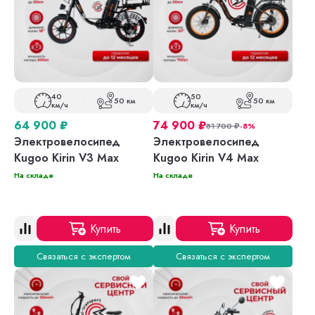
40
50
50 км
50 км
км/ч
км/ч
64 900
₽
74 900
₽
81 700
₽
-8%
Электровелосипед
Электровелосипед
Kugoo Kirin V3 Max
Kugoo Kirin V4 Max
На складе
На складе
Купить
Купить
Связаться с экспертом
Связаться с экспертом