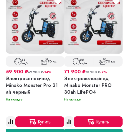
55
55
70 км
70 км
км/ч
км/ч
59 900
₽
71 900
₽
69 900
₽
-14%
78 900
₽
-9%
Электровелосипед
Электровелосипед
Minako Monster Pro 21
Minako Monster PRO
ah черный
30ah LifePO4
На складе
На складе
Купить
Купить