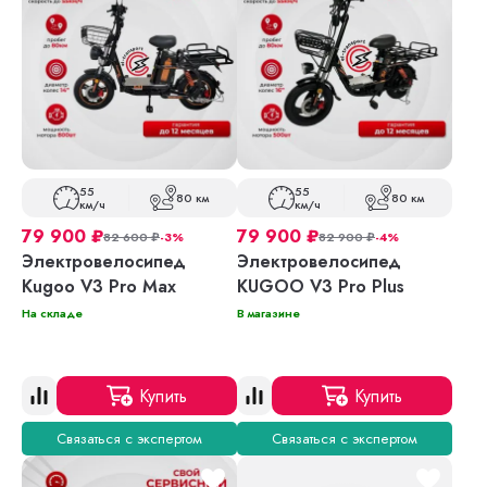
55
55
80 км
80 км
км/ч
км/ч
79 900
₽
79 900
₽
82 600
₽
-3%
82 900
₽
-4%
Электровелосипед
Электровелосипед
Kugoo V3 Pro Max
KUGOO V3 Pro Plus
На складе
В магазине
Купить
Купить
Связаться с экспертом
Связаться с экспертом