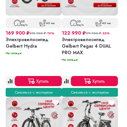
25
35
40 км
40 км
км/ч
км/ч
169 900
₽
122 990
₽
210 900
₽
-19%
179 900
₽
-32%
Электровелосипед
Электровелосипед
Gelbert Hydra
Gelbert Pegas 4 DUAL
PRO MAX
На складе
На складе
Купить
Купить
Связаться с экспертом
Связаться с экспертом