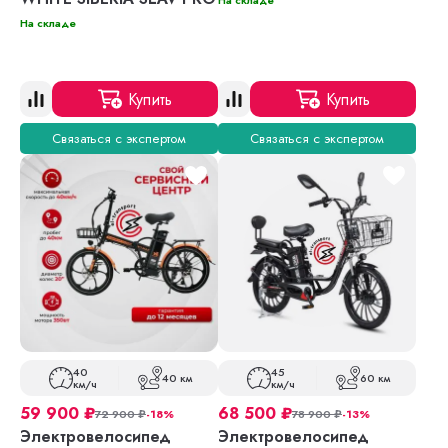
На складе
На складе
Купить
Купить
Связаться с экспертом
Связаться с экспертом
40
45
40 км
60 км
км/ч
км/ч
59 900
₽
68 500
₽
72 900
₽
-18%
78 900
₽
-13%
Электровелосипед
Электровелосипед