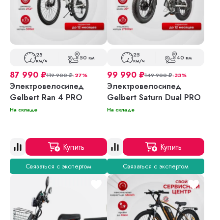
25
25
50 км
40 км
км/ч
км/ч
87 990
₽
99 990
₽
119 900
₽
-27%
149 900
₽
-33%
Электровелосипед
Электровелосипед
Gelbert Ran 4 PRO
Gelbert Saturn Dual PRO
На складе
На складе
Купить
Купить
Связаться с экспертом
Связаться с экспертом