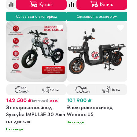
Купить
Купить
Связаться с экспертом
Связаться с экспертом
55
60
70 км
118 км
км/ч
км/ч
142 500
₽
101 900
₽
189 900
₽
-25%
Электровелосипед
Электровелосипед
Syccyba IMPULSE 30 Amh
Wenbox U5
на дисках
На складе
На складе