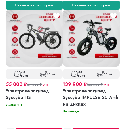
Связаться с экспертом
Связаться с экспертом
45
55
35 км
55 км
км/ч
км/ч
55 000
₽
139 900
₽
59 000
₽
-7%
153 800
₽
-9%
Электровелосипед
Электровелосипед
Syccyba H3
Syccyba IMPULSE 20 Amh
на дисках
В магазине
На складе