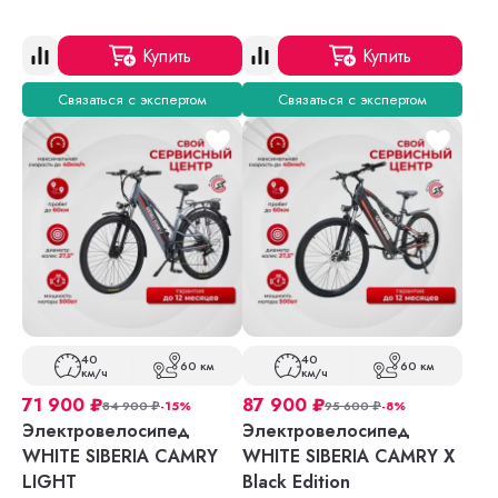
Купить
Купить
Связаться с экспертом
Связаться с экспертом
40
40
60 км
60 км
км/ч
км/ч
71 900
₽
87 900
₽
84 900
₽
-15%
95 600
₽
-8%
Электровелосипед
Электровелосипед
WHITE SIBERIA CAMRY
WHITE SIBERIA CAMRY X
LIGHT
Black Edition