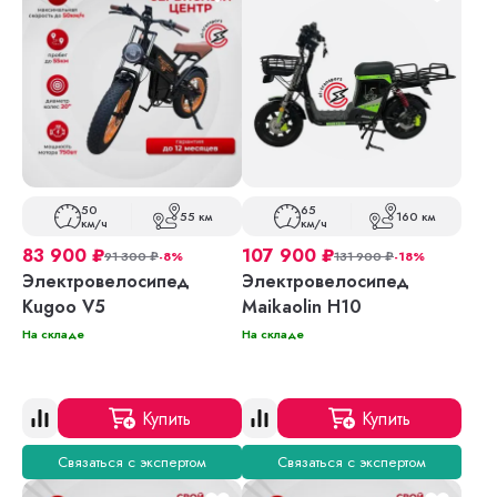
50
65
55 км
160 км
км/ч
км/ч
83 900
₽
107 900
₽
91 300
₽
-8%
131 900
₽
-18%
Электровелосипед
Электровелосипед
Kugoo V5
Maikaolin H10
На складе
На складе
Купить
Купить
Связаться с экспертом
Связаться с экспертом