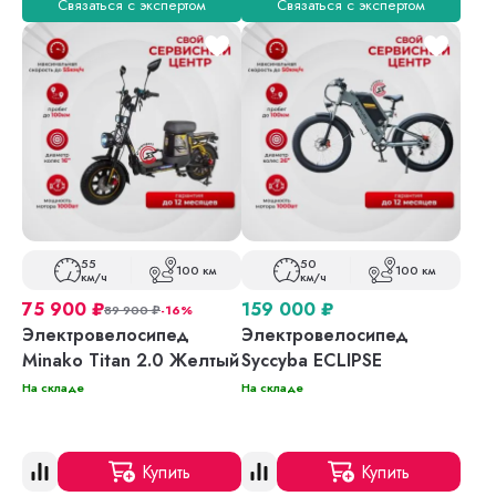
Связаться с экспертом
Связаться с экспертом
55
50
100 км
100 км
км/ч
км/ч
75 900
₽
159 000
₽
89 900
₽
-16%
Электровелосипед
Электровелосипед
Minako Titan 2.0 Желтый
Syccyba ECLIPSE
На складе
На складе
Купить
Купить