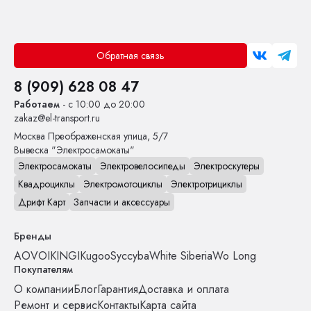
Обратная связь
8 (909) 628 08 47
Работаем
- с 10:00 до 20:00
zakaz@el-transport.ru
Москва
Преображенская улица, 5/7
Вывеска "Электросамокаты"
Электросамокаты
Электровелосипеды
Электроскутеры
Квадроциклы
Электромотоциклы
Электротрициклы
Дрифт Карт
Запчасти и аксессуары
Бренды
AOVO
IKINGI
Kugoo
Syccyba
White Siberia
Wo Long
Покупателям
О компании
Блог
Гарантия
Доставка и оплата
Ремонт и сервис
Контакты
Карта сайта