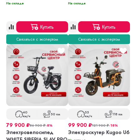
На складе
На складе
Купить
Купить
Связаться с экспертом
Связаться с экспертом
40
55
50 км
118 км
км/ч
км/ч
79 900
₽
99 900
₽
86 900
₽
-8%
121 900
₽
-18%
Электровелосипед
Электроскутер Kugoo U6
WHITE SIBERIA SLAV PRO