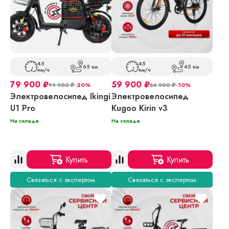
45
45
65 км
45 км
км/ч
км/ч
79 900
₽
59 900
₽
99 900
₽
-20%
66 900
₽
-10%
Электровелосипед Ikingi
Электровелосипед
U1 Pro
Kugoo Kirin v3
На складе
На складе
Купить
Купить
Связаться с экспертом
Связаться с экспертом