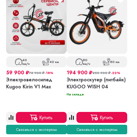
40
80
40 км
80 км
км/ч
км/ч
59 900
₽
194 900
₽
72 900
₽
-18%
250 900
₽
-22%
Электровелосипед
Электроскутер (питбайк)
Kugoo Kirin V1 Max
KUGOO WISH 04
На складе
Купить
Купить
Связаться с экспертом
Связаться с экспертом