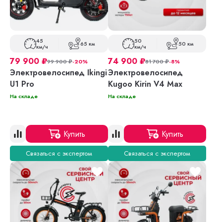
45
50
65 км
50 км
км/ч
км/ч
79 900
₽
74 900
₽
99 900
₽
-20%
81 700
₽
-8%
Электровелосипед Ikingi
Электровелосипед
U1 Pro
Kugoo Kirin V4 Max
На складе
На складе
Купить
Купить
Связаться с экспертом
Связаться с экспертом