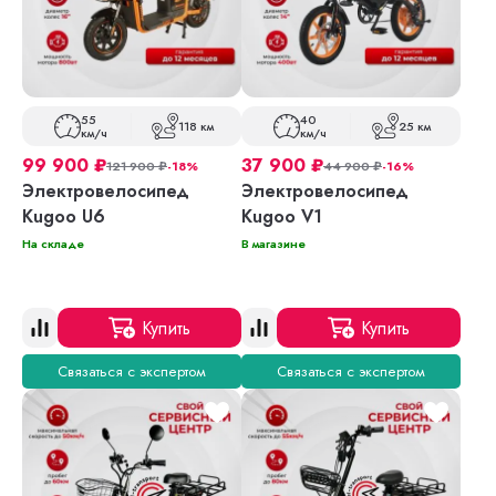
55
40
118 км
25 км
км/ч
км/ч
99 900
₽
37 900
₽
121 900
₽
-18%
44 900
₽
-16%
Электровелосипед
Электровелосипед
Kugoo U6
Kugoo V1
На складе
В магазине
Купить
Купить
Связаться с экспертом
Связаться с экспертом