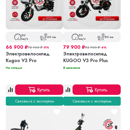
50
55
60 км
80 км
км/ч
км/ч
66 900
₽
79 900
₽
72 900
₽
-8%
82 900
₽
-4%
Электровелосипед
Электровелосипед
Kugoo V3 Pro
KUGOO V3 Pro Plus
На складе
В магазине
Купить
Купить
Связаться с экспертом
Связаться с экспертом