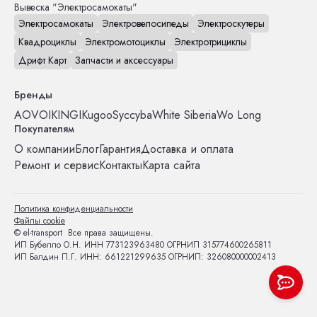
Вывеска "Электросамокаты"
Электросамокаты
Электровелосипеды
Электроскутеры
Квадроциклы
Электромотоциклы
Электротрициклы
Дрифт Карт
Запчасти и аксессуары
Бренды
AOVO
IKINGI
Kugoo
Syccyba
White Siberia
Wo Long
Покупателям
О компании
Блог
Гарантия
Доставка и оплата
Ремонт и сервис
Контакты
Карта сайта
Политика конфиденциальности
Файлы cookie
© el-transport Все права защищены.
ИП Бубелло О.Н. ИНН 773123963480 ОГРНИП 315774600265811
ИП Балдин П.Г. ИНН: 661221299635 ОГРНИП: 326080000002413