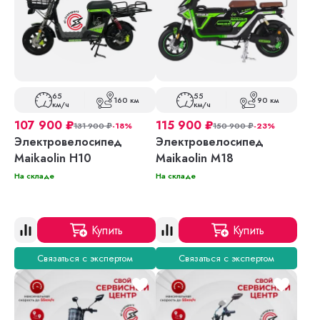
65
55
160 км
90 км
км/ч
км/ч
107 900
₽
115 900
₽
131 900
₽
-18%
150 900
₽
-23%
Электровелосипед
Электровелосипед
Maikaolin H10
Maikaolin M18
На складе
На складе
Купить
Купить
Связаться с экспертом
Связаться с экспертом