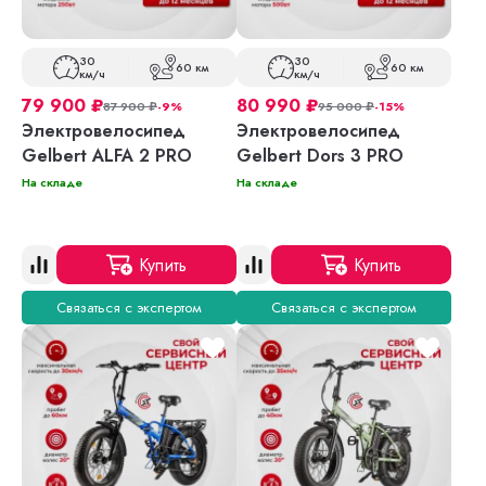
30
30
60 км
60 км
км/ч
км/ч
79 900
₽
80 990
₽
87 900
₽
-9%
95 000
₽
-15%
Электровелосипед
Электровелосипед
Gelbert ALFA 2 PRO
Gelbert Dors 3 PRO
На складе
На складе
Купить
Купить
Связаться с экспертом
Связаться с экспертом