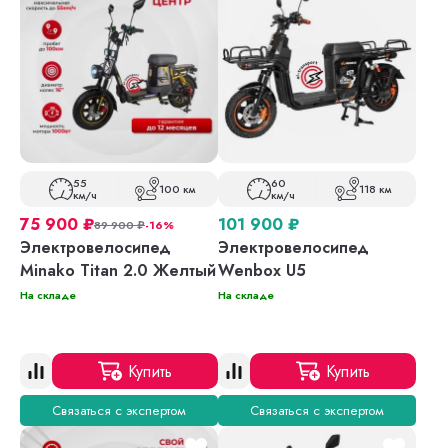
55
60
100 км
118 км
км/ч
км/ч
75 900
₽
101 900
₽
89 900
₽
-16%
Электровелосипед
Электровелосипед
Minako Titan 2.0 Желтый
Wenbox U5
На складе
На складе
Купить
Купить
Связаться с экспертом
Связаться с экспертом