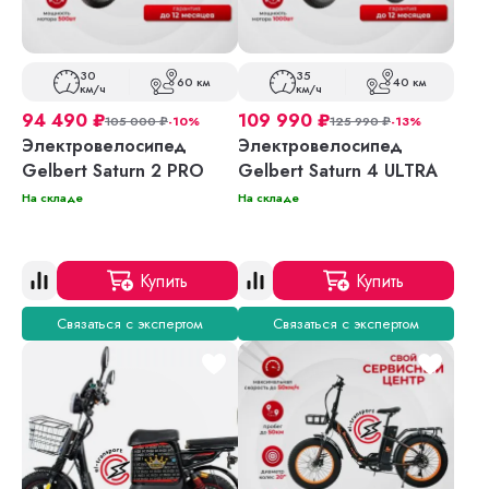
30
35
60 км
40 км
км/ч
км/ч
94 490
₽
109 990
₽
105 000
₽
-10%
125 990
₽
-13%
Электровелосипед
Электровелосипед
Gelbert Saturn 2 PRO
Gelbert Saturn 4 ULTRA
На складе
На складе
Купить
Купить
Связаться с экспертом
Связаться с экспертом