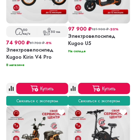
97 900
₽
121 900
₽
-20%
50
50 км
км/ч
Электровелосипед
74 900
₽
Kugoo U5
81 700
₽
-8%
Электровелосипед
На складе
Kugoo Kirin V4 Pro
В магазине
Купить
Купить
Связаться с экспертом
Связаться с экспертом