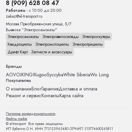
8 (909) 628 08 47
Работаем
- с 10:00 до 20:00
zakaz@el-transport.ru
Москва
Преображенская улица, 5/7
Вывеска "Электросамокаты"
Электросамокаты
Электровелосипеды
Электроскутеры
Квадроциклы
Электромотоциклы
Электротрициклы
Дрифт Карт
Запчасти и аксессуары
Бренды
AOVO
IKINGI
Kugoo
Syccyba
White Siberia
Wo Long
Покупателям
О компании
Блог
Гарантия
Доставка и оплата
Ремонт и сервис
Контакты
Карта сайта
Политика конфиденциальности
Файлы cookie
© el-transport Все права защищены.
ИП Бубелло О.Н. ИНН 773123963480 ОГРНИП 315774600265811