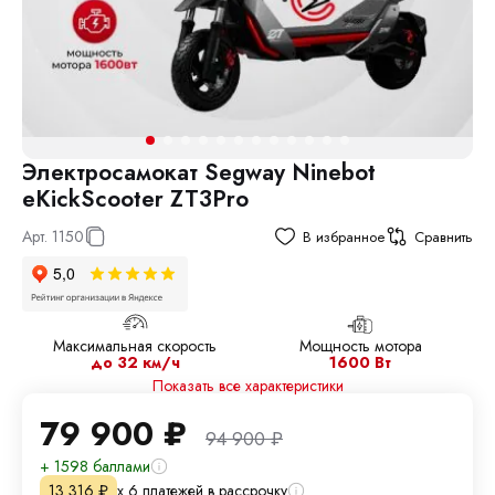
Электросамокат Segway Ninebot
eKickScooter ZT3Pro
Арт.
1150
В избранное
Сравнить
Максимальная скорость
Мощность мотора
до 32 км/ч
1600 Вт
Показать все характеристики
79 900
₽
94 900
₽
+ 1598 баллами
х 6 платежей в рассрочку
13 316
₽