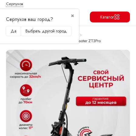
Серпухов
✖
Каталог
Серпухов ваш город?
Да
Выбрать другой город
Продолжить
Перейти в корзину
Главная
Электросамокаты
Ninebot
Электросамокат Segway Ninebot eKickScooter ZT3Pro