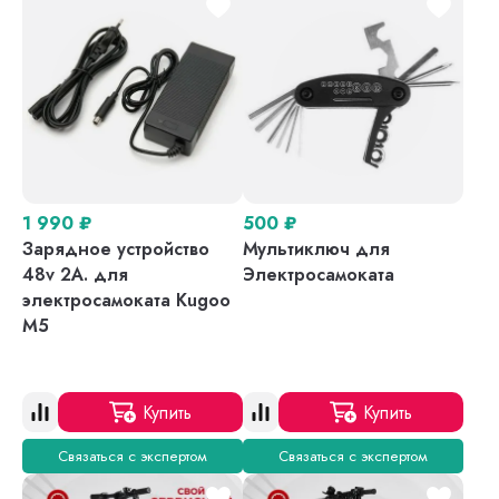
1 990
₽
500
₽
Зарядное устройство
Мультиключ для
48v 2A. для
Электросамоката
электросамоката Kugoo
M5
Купить
Купить
Связаться с экспертом
Связаться с экспертом