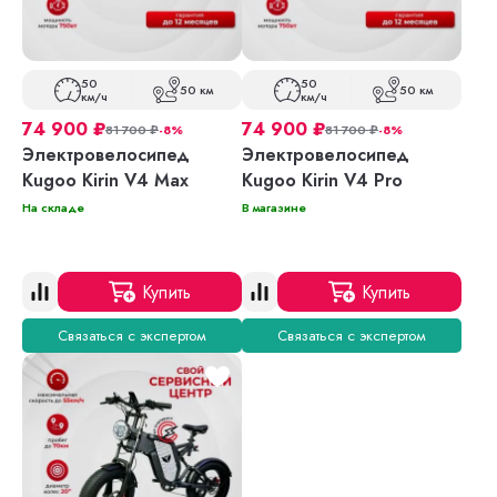
50
50
50 км
50 км
км/ч
км/ч
74 900
₽
74 900
₽
81 700
₽
-8%
81 700
₽
-8%
Электровелосипед
Электровелосипед
Kugoo Kirin V4 Max
Kugoo Kirin V4 Pro
На складе
В магазине
Купить
Купить
Связаться с экспертом
Связаться с экспертом