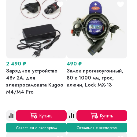
2 490
₽
490
₽
Зарядное устройство
Замок противоугонный,
48v 2A. для
80 х 1000 мм, трос,
электросамоката Kugoo
ключи, Lock MX-13
M4/M4 Pro
Купить
Купить
Связаться с экспертом
Связаться с экспертом