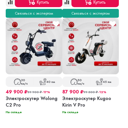
Купить
Купить
Связаться с экспертом
Связаться с экспертом
30
50
40 км
45 км
км/ч
км/ч
49 900
₽
87 900
₽
59 900
₽
-17%
99 500
₽
-12%
Электроскутер Wolong
Электроскутер Kugoo
C2 Pro
Kirin V Pro
На складе
На складе