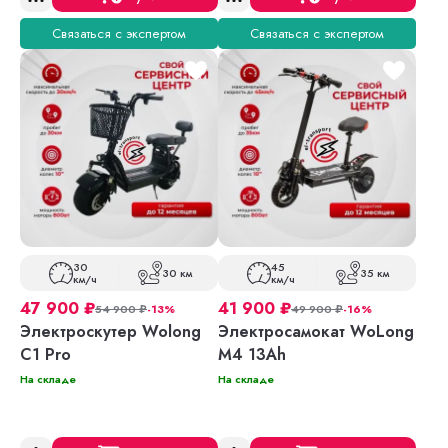
Связаться с экспертом
Связаться с экспертом
30
45
30 км
35 км
км/ч
км/ч
47 900
₽
41 900
₽
54 900
₽
-13%
49 900
₽
-16%
Электроскутер Wolong
Электросамокат WoLong
C1 Pro
M4 13Ah
На складе
На складе