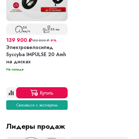
55
55 км
км/ч
139 900
₽
153 800
₽
-9%
Электровелосипед
Syccyba IMPULSE 20 Amh
на дисках
На складе
Купить
Связаться с экспертом
Лидеры продаж