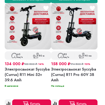
65
85
80 м
90 км
км/ч
км/ч
134 000
₽
158 000
₽
155 800
₽
-14%
174 800
₽
-10%
Электросамокат Syccyba
Электросамокат Syccyba
(Currus) R11 Mini 52v
(Currus) R11 Pro 60V 38
39.6 Amh
Amh
В магазине
На складе
Купить
Купить