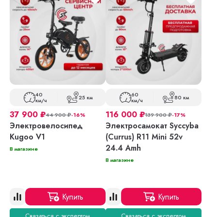
40
60
25 км
80 км
км/ч
км/ч
37 900
₽
116 000
₽
44 900
₽
-16%
139 900
₽
-17%
Электровелосипед
Электросамокат Syccyba
Kugoo V1
(Currus) R11 Mini 52v
24.4 Amh
В магазине
В магазине
Купить
Купить
Связаться с экспертом
Связаться с экспертом