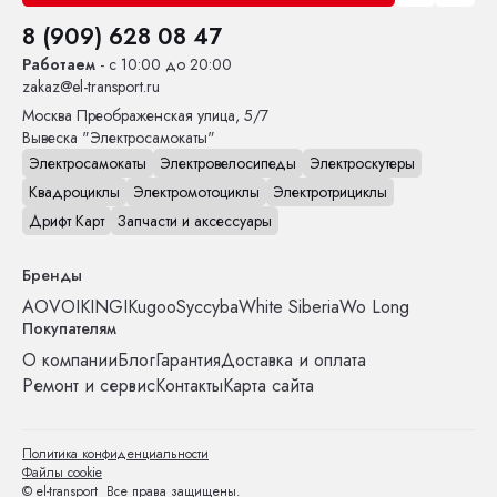
8 (909) 628 08 47
Работаем
- с 10:00 до 20:00
zakaz@el-transport.ru
Москва
Преображенская улица, 5/7
Вывеска "Электросамокаты"
Электросамокаты
Электровелосипеды
Электроскутеры
Квадроциклы
Электромотоциклы
Электротрициклы
Дрифт Карт
Запчасти и аксессуары
Бренды
AOVO
IKINGI
Kugoo
Syccyba
White Siberia
Wo Long
Покупателям
О компании
Блог
Гарантия
Доставка и оплата
Ремонт и сервис
Контакты
Карта сайта
Политика конфиденциальности
Файлы cookie
© el-transport Все права защищены.