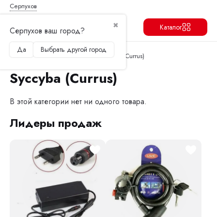
Серпухов
✖
Каталог
Серпухов ваш город?
Да
Выбрать другой город
Продолжить
Перейти в корзину
Главная
Электроскутеры
Syccyba (Currus)
Syccyba (Currus)
В этой категории нет ни одного товара.
Лидеры продаж