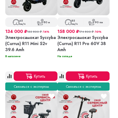
65
85
80 м
90 км
км/ч
км/ч
134 000
₽
158 000
₽
155 800
₽
-14%
174 800
₽
-10%
Электросамокат Syccyba
Электросамокат Syccyba
(Currus) R11 Mini 52v
(Currus) R11 Pro 60V 38
39.6 Amh
Amh
В магазине
На складе
Купить
Купить
Связаться с экспертом
Связаться с экспертом