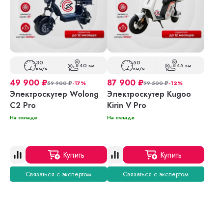
30
50
40 км
45 км
км/ч
км/ч
49 900
₽
87 900
₽
59 900
₽
-17%
99 500
₽
-12%
Электроскутер Wolong
Электроскутер Kugoo
C2 Pro
Kirin V Pro
На складе
На складе
Купить
Купить
Связаться с экспертом
Связаться с экспертом