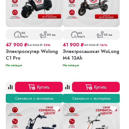
30
45
30 км
35 км
км/ч
км/ч
47 900
₽
41 900
₽
54 900
₽
-13%
49 900
₽
-16%
Электроскутер Wolong
Электросамокат WoLong
C1 Pro
M4 13Ah
На складе
На складе
Купить
Купить
Связаться с экспертом
Связаться с экспертом