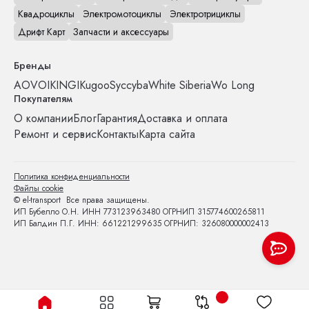
Квадроциклы
Электромотоциклы
Электротрициклы
Дрифт Карт
Запчасти и аксессуары
Бренды
AOVO
IKINGI
Kugoo
Syccyba
White Siberia
Wo Long
Покупателям
О компании
Блог
Гарантия
Доставка и оплата
Ремонт и сервис
Контакты
Карта сайта
Политика конфиденциальности
Файлы cookie
© el-transport Все права защищены.
ИП Бубелло О.Н. ИНН 773123963480 ОГРНИП 315774600265811
ИП Балдин П.Г. ИНН: 661221299635 ОГРНИП: 326080000002413