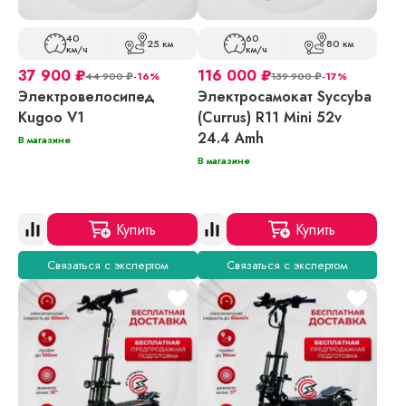
40
60
25 км
80 км
км/ч
км/ч
37 900
₽
116 000
₽
44 900
₽
-16%
139 900
₽
-17%
Электровелосипед
Электросамокат Syccyba
Kugoo V1
(Currus) R11 Mini 52v
24.4 Amh
В магазине
В магазине
Купить
Купить
Связаться с экспертом
Связаться с экспертом