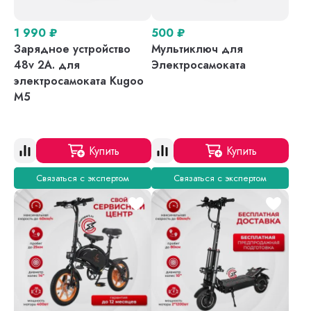
1 990
₽
500
₽
Зарядное устройство
Мультиключ для
48v 2A. для
Электросамоката
электросамоката Kugoo
M5
Купить
Купить
Связаться с экспертом
Связаться с экспертом