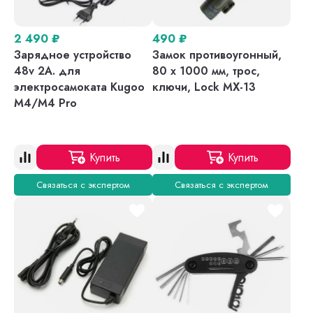
2 490
₽
490
₽
Зарядное устройство
Замок противоугонный,
48v 2A. для
80 х 1000 мм, трос,
электросамоката Kugoo
ключи, Lock MX-13
M4/M4 Pro
Купить
Купить
Связаться с экспертом
Связаться с экспертом