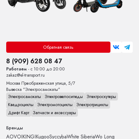
Обратная связь
8 (909) 628 08 47
Работаем
- с 10:00 до 20:00
zakaz@el-transport.ru
Москва
Преображенская улица, 5/7
Вывеска "Электросамокаты"
Электросамокаты
Электровелосипеды
Электроскутеры
Квадроциклы
Электромотоциклы
Электротрициклы
Дрифт Карт
Запчасти и аксессуары
Бренды
AOVO
IKINGI
Kugoo
Syccyba
White Siberia
Wo Long