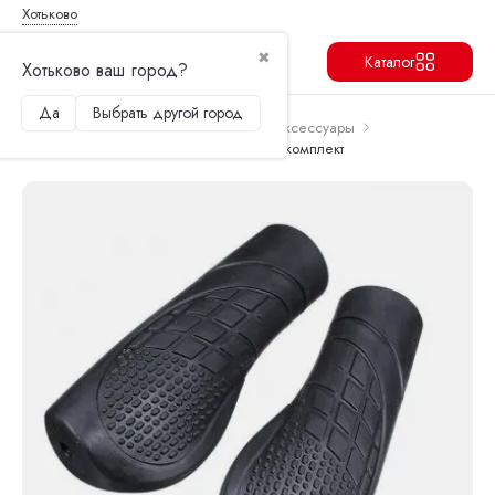
Хотьково
✖
Каталог
Хотьково ваш город?
Да
Выбрать другой город
Продолжить
Перейти в корзину
Главная
Запчасти и аксессуары
Аксессуары
Грипсы Kugoo M4, M4 PRO, Max Speed комплект