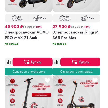
35
30
55 км
30 км
км/ч
км/ч
45 900
₽
27 900
₽
51 900
₽
-12%
33 900
₽
-18%
Электросамокат AOVO
Электросамокат Ikingi M
PRO MAX 21 Amh
365 Pro Max
На складе
На складе
Купить
Купить
Связаться с экспертом
Связаться с экспертом