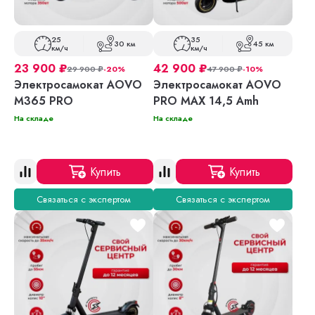
25
35
30 км
45 км
км/ч
км/ч
23 900
₽
42 900
₽
29 900
₽
-20%
47 900
₽
-10%
Электросамокат AOVO
Электросамокат AOVO
M365 PRO
PRO MAX 14,5 Amh
На складе
На складе
Купить
Купить
Связаться с экспертом
Связаться с экспертом