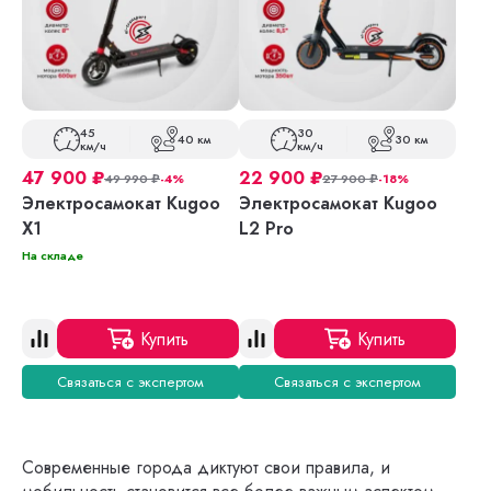
45
30
40 км
30 км
км/ч
км/ч
47 900
₽
22 900
₽
49 990
₽
-4%
27 900
₽
-18%
Электросамокат Kugoo
Электросамокат Kugoo
X1
L2 Pro
На складе
Купить
Купить
Связаться с экспертом
Связаться с экспертом
Современные города диктуют свои правила, и