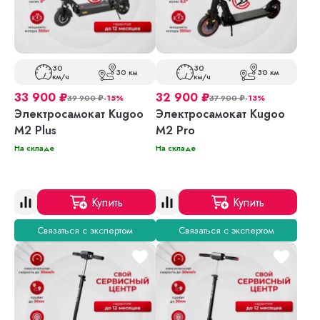
30
30
30 км
30 км
км/ч
км/ч
33 900
₽
32 900
₽
39 900
₽
-15%
37 900
₽
-13%
Электросамокат Kugoo
Электросамокат Kugoo
M2 Plus
M2 Pro
На складе
На складе
Купить
Купить
Связаться с экспертом
Связаться с экспертом