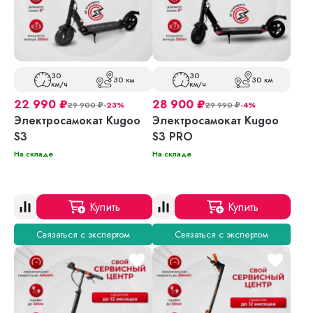
30
30
30 км
30 км
км/ч
км/ч
22 990
₽
28 900
₽
29 900
₽
-23%
29 990
₽
-4%
Электросамокат Kugoo
Электросамокат Kugoo
S3
S3 PRO
На складе
На складе
Купить
Купить
Связаться с экспертом
Связаться с экспертом