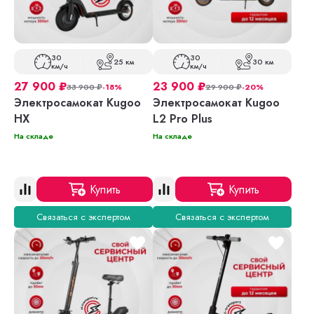
30
30
25 км
30 км
км/ч
км/ч
27 900
₽
23 900
₽
33 900
₽
-18%
29 900
₽
-20%
Электросамокат Kugoo
Электросамокат Kugoo
HX
L2 Pro Plus
На складе
На складе
Купить
Купить
Связаться с экспертом
Связаться с экспертом