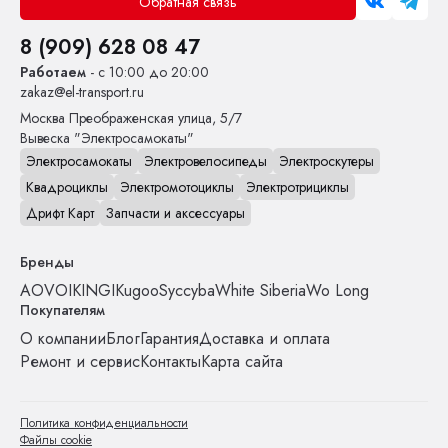
Обратная связь
8 (909) 628 08 47
Работаем
- с 10:00 до 20:00
zakaz@el-transport.ru
Москва
Преображенская улица, 5/7
Вывеска "Электросамокаты"
Электросамокаты
Электровелосипеды
Электроскутеры
Квадроциклы
Электромотоциклы
Электротрициклы
Дрифт Карт
Запчасти и аксессуары
Бренды
AOVO
IKINGI
Kugoo
Syccyba
White Siberia
Wo Long
Покупателям
О компании
Блог
Гарантия
Доставка и оплата
Ремонт и сервис
Контакты
Карта сайта
Политика конфиденциальности
Файлы cookie