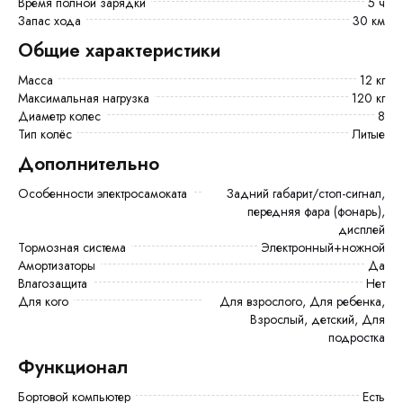
Время полной зарядки
5 ч
Запас хода
30 км
Общие характеристики
Масса
12 кг
Максимальная нагрузка
120 кг
Диаметр колес
8
Тип колёс
Литые
Дополнительно
Особенности электросамоката
задний габарит/стоп-сигнал,
передняя фара (фонарь),
дисплей
Тормозная система
Электронный+ножной
Амортизаторы
Да
Влагозащита
Нет
Для кого
Для взрослого, Для ребенка,
Взрослый, детский, Для
подростка
Функционал
Бортовой компьютер
есть