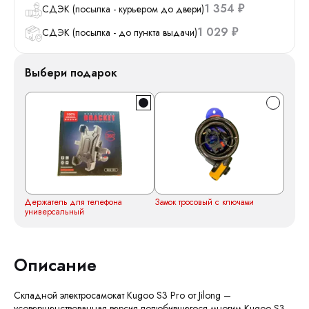
1 354
СДЭК (посылка - курьером до двери)
₽
1 029
СДЭК (посылка - до пункта выдачи)
₽
Выбери подарок
Держатель для телефона
Замок тросовый с ключами
универсальный
Описание
Складной электросамокат Kugoo S3 Pro от Jilong –
усовершенствованная версия полюбившегося многим Kugoo S3,