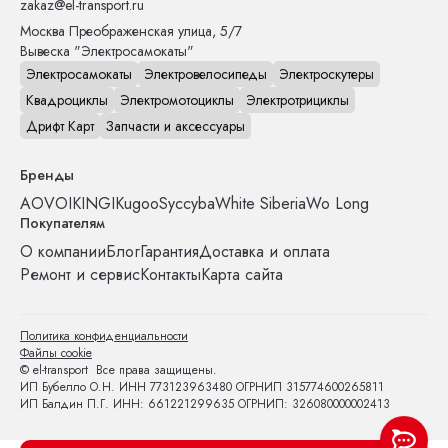
zakaz@el-transport.ru
Москва
Преображенская улица, 5/7
Вывеска "Электросамокаты"
Электросамокаты
Электровелосипеды
Электроскутеры
Квадроциклы
Электромотоциклы
Электротрициклы
Дрифт Карт
Запчасти и аксессуары
Бренды
AOVO
IKINGI
Kugoo
Syccyba
White Siberia
Wo Long
Покупателям
О компании
Блог
Гарантия
Доставка и оплата
Ремонт и сервис
Контакты
Карта сайта
Политика конфиденциальности
Файлы cookie
© el-transport Все права защищены.
ИП Бубелло О.Н. ИНН 773123963480 ОГРНИП 315774600265811
ИП Балдин П.Г. ИНН: 661221299635 ОГРНИП: 326080000002413