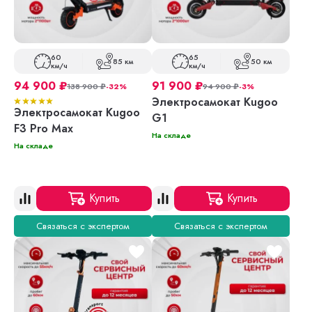
60
65
85 км
50 км
км/ч
км/ч
94 900
₽
91 900
₽
138 900
₽
-32%
94 900
₽
-3%
Электросамокат Kugoo
Электросамокат Kugoo
G1
F3 Pro Max
На складе
На складе
Купить
Купить
Связаться с экспертом
Связаться с экспертом