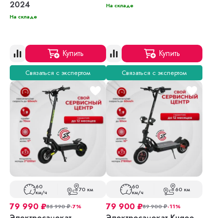
2024
На складе
На складе
Купить
Купить
Связаться с экспертом
Связаться с экспертом
60
60
70 км
60 км
км/ч
км/ч
79 990
₽
79 900
₽
85 990
₽
-7%
89 900
₽
-11%
Электросамокат
Электросамокат Kugoo