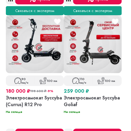
Связаться с экспертом
Связаться с экспертом
90
110
100 км
100 км
км/ч
км/ч
180 000
₽
259 000
₽
198 600
₽
-9%
Электросамокат Syccyba
Электросамокат Syccyba
(Currus) R12 Pro
Goliaf
На складе
На складе