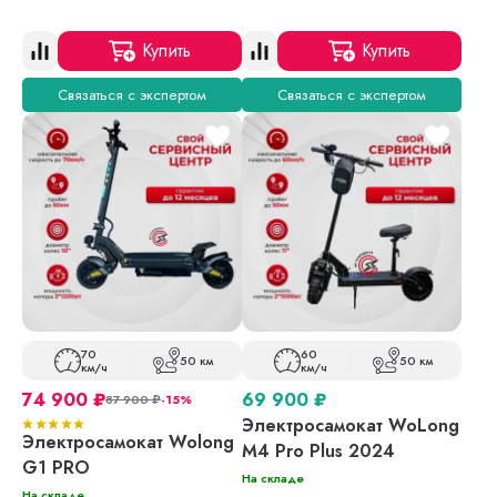
Купить
Купить
Связаться с экспертом
Связаться с экспертом
70
60
50 км
50 км
км/ч
км/ч
74 900
₽
69 900
₽
87 900
₽
-15%
Электросамокат WoLong
Электросамокат Wolong
M4 Pro Plus 2024
G1 PRO
На складе
На складе