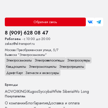
Обратная связь
8 (909) 628 08 47
Работаем
- с 10:00 до 20:00
zakaz@el-transport.ru
Москва
Преображенская улица, 5/7
Вывеска "Электросамокаты"
Электросамокаты
Электровелосипеды
Электроскутеры
Квадроциклы
Электромотоциклы
Электротрициклы
Дрифт Карт
Запчасти и аксессуары
Бренды
AOVO
IKINGI
Kugoo
Syccyba
White Siberia
Wo Long
Покупателям
О компании
Блог
Гарантия
Доставка и оплата