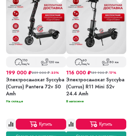
110
60
120 км
80 км
км/ч
км/ч
199 000
₽
116 000
₽
259 000
₽
-23%
139 900
₽
-17%
Электросамокат Syccyba
Электросамокат Syccyba
(Currus) Pantera 72v 50
(Currus) R11 Mini 52v
Amh
24.4 Amh
На складе
В магазине
Купить
Купить