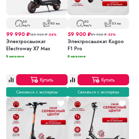
55
50
80 км
53 км
км/ч
км/ч
99 990
₽
59 900
₽
150 900
₽
-34%
89 900
₽
-33%
Электросамокат
Электросамокат Kugoo
Electroway X7 Max
F1 Pro
В магазине
В магазине
Купить
Купить
Связаться с экспертом
Связаться с экспертом