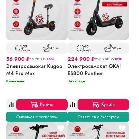
55
60
45 км
50 км
км/ч
км/ч
56 900
₽
224 900
₽
66 900
₽
-15%
258 900
₽
-13%
Электросамокат Kugoo
Электросамокат OKAI
M4 Pro Max
ES800 Panther
В магазине
На складе
Купить
Купить
Связаться с экспертом
Связаться с экспертом