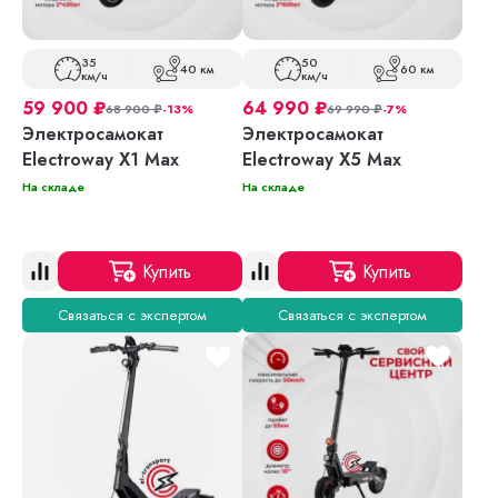
35
50
40 км
60 км
км/ч
км/ч
59 900
₽
64 990
₽
68 900
₽
-13%
69 990
₽
-7%
Электросамокат
Электросамокат
Electroway X1 Max
Electroway X5 Max
На складе
На складе
Купить
Купить
Связаться с экспертом
Связаться с экспертом