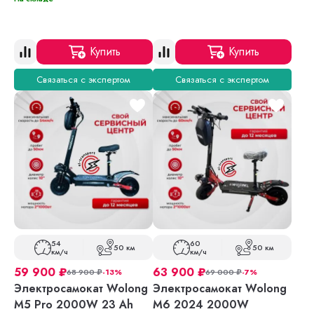
Купить
Купить
Связаться с экспертом
Связаться с экспертом
54
60
50 км
50 км
км/ч
км/ч
59 900
₽
63 900
₽
68 900
₽
-13%
69 000
₽
-7%
Электросамокат Wolong
Электросамокат Wolong
M5 Pro 2000W 23 Ah
M6 2024 2000W