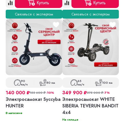
Купить
Купить
Связаться с экспертом
Связаться с экспертом
90
65
80 км
100 км
км/ч
км/ч
140 000
₽
349 900
₽
155 600
₽
-10%
375 000
₽
-7%
Электросамокат Syccyba
Электросамокат WHITE
HUNTER
SIBERIA TEVERUN BANDIT
4x4
В магазине
На складе