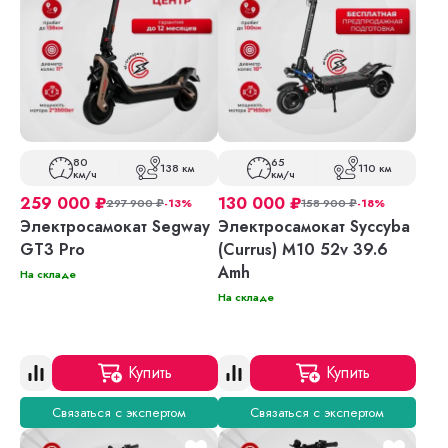
80
65
138 км
110 км
км/ч
км/ч
259 000
₽
130 000
₽
297 900
₽
-13%
158 900
₽
-18%
Электросамокат Segway
Электросамокат Syccyba
GT3 Pro
(Currus) M10 52v 39.6
Amh
На складе
На складе
Купить
Купить
Связаться с экспертом
Связаться с экспертом