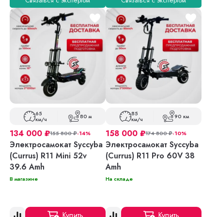
Связаться с экспертом
Связаться с экспертом
65
85
80 м
90 км
км/ч
км/ч
134 000
₽
158 000
₽
155 800
₽
-14%
174 800
₽
-10%
Электросамокат Syccyba
Электросамокат Syccyba
(Currus) R11 Mini 52v
(Currus) R11 Pro 60V 38
39.6 Amh
Amh
В магазине
На складе
Купить
Купить