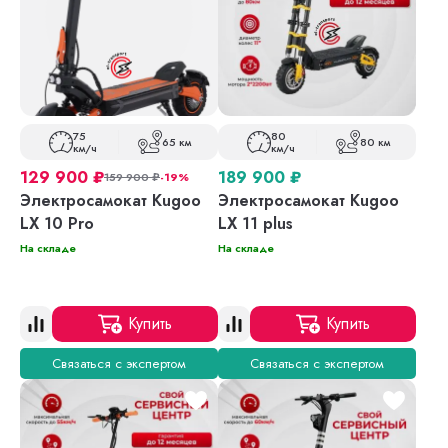
75
80
65 км
80 км
км/ч
км/ч
129 900
₽
189 900
₽
159 900
₽
-19%
Электросамокат Kugoo
Электросамокат Kugoo
LX 10 Pro
LX 11 plus
На складе
На складе
Купить
Купить
Связаться с экспертом
Связаться с экспертом