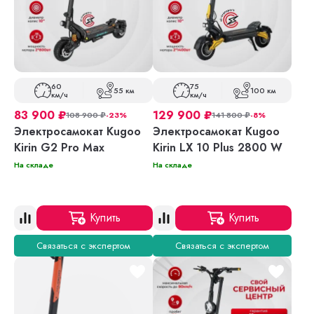
60
75
55 км
100 км
км/ч
км/ч
83 900
₽
129 900
₽
108 900
₽
-23%
141 800
₽
-8%
Электросамокат Kugoo
Электросамокат Kugoo
Kirin G2 Pro Max
Kirin LX 10 Plus 2800 W
На складе
На складе
Купить
Купить
Связаться с экспертом
Связаться с экспертом