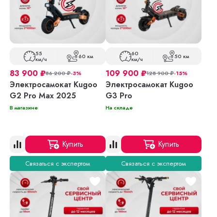
55
60
60 км
50 км
км/ч
км/ч
83 900
₽
109 900
₽
86 200
₽
-3%
128 900
₽
-15%
Электросамокат Kugoo
Электросамокат Kugoo
G2 Pro Max 2025
G3 Pro
В магазине
На складе
Купить
Купить
Связаться с экспертом
Связаться с экспертом