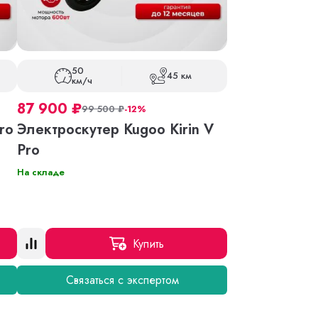
50
45 км
км/ч
87 900
₽
99 500
₽
-12%
ro
Электроскутер Kugoo Kirin V
Pro
На складе
Купить
Связаться с экспертом