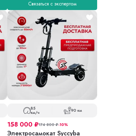
Связаться с экспертом
85
90 км
км/ч
158 000
₽
174 800
₽
-10%
Электросамокат Syccyba