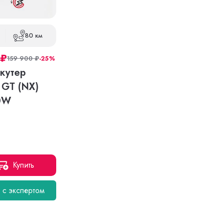
80 км
₽
159 900
₽
-25%
кутер
 GT (NX)
0W
Купить
я с экспертом