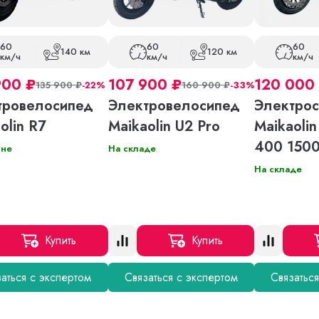
60
60
60
140 км
120 км
км/ч
км/ч
км/ч
900
₽
107 900
₽
120 000
135 900
₽
-22%
160 900
₽
-33%
тровелосипед
Электровелосипед
Электрос
olin R7
Maikaolin U2 Pro
Maikaolin
400 150
ине
На складе
На складе
Купить
Купить
аться с экспертом
Связаться с экспертом
Связатьс