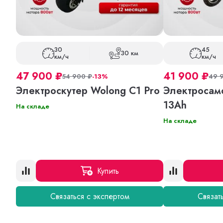
30
45
30 км
км/ч
км/ч
47 900
₽
41 900
₽
54 900
₽
-13%
49 
Электроскутер Wolong C1 Pro
Электросам
13Ah
На складе
На складе
Купить
Связаться с экспертом
Связат