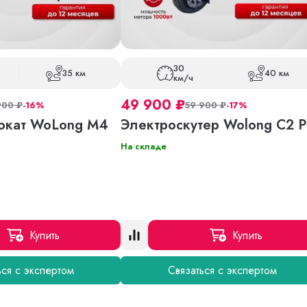
30
35 км
40 км
км/ч
49 900
₽
900
₽
-16%
59 900
₽
-17%
окат WoLong M4
Электроскутер Wolong C2 P
На складе
Купить
Купить
ься с экспертом
Связаться с экспертом