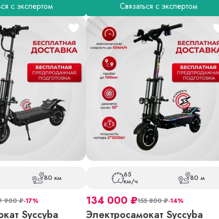
ься с экспертом
Связаться с экспертом
65
80 км
80 м
км/ч
134 000
₽
9 900
₽
-17%
155 800
₽
-14%
кат Syccyba
Электросамокат Syccyba