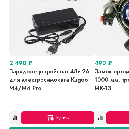
2 490
₽
490
₽
Зарядное устройство 48v 2A.
Замок проти
для электросамоката Kugoo
1000 мм, тр
M4/M4 Pro
MX-13
Купить