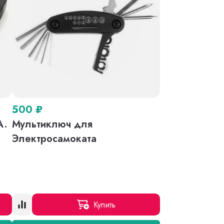
500
₽
A.
Мультиключ для
o
Электросамоката
Купить