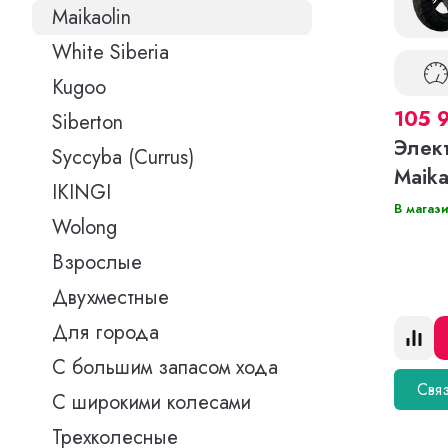
Maikaolin
White Siberia
Kugoo
105 
Siberton
Элек
Syccyba (Currus)
Maika
IKINGI
В магаз
Wolong
Взрослые
Двухместные
Для города
С большим запасом хода
Связ
С широкими колесами
Трехколесные