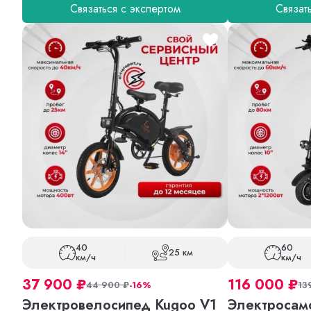
Связаться с экспертом
Связат
40
60
25 км
км/ч
км/ч
37 900
₽
116 000
₽
44 900
₽
-16%
13
Электровелосипед Kugoo V1
Электросамо