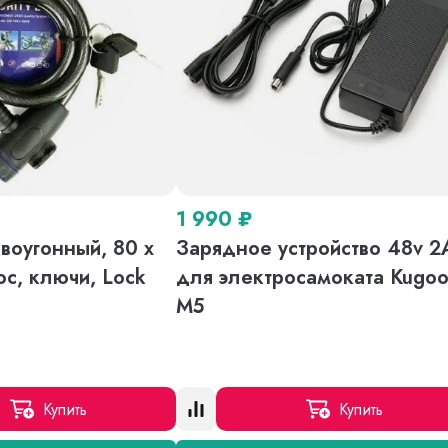
1 990
₽
воугонный, 80 х
Зарядное устройство 48v 2
ос, ключи, Lock
для электросамоката Kugo
M5
Купить
Купить