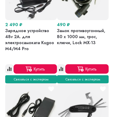
2 490
₽
490
₽
Зарядное устройство
Замок противоугонный,
48v 2A. для
80 х 1000 мм, трос,
электросамоката Kugoo
ключи, Lock MX-13
M4/M4 Pro
Купить
Купить
Связаться с экспертом
Связаться с экспертом