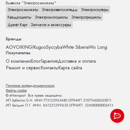
Вывеска "Электросамокаты"
Электросамокаты
Электровелосипеды
Электроскутеры
Квадроциклы
Электромотоциклы
Электротрициклы
Дрифт Карт
Запчасти и аксессуары
Бренды
AOVO
IKINGI
Kugoo
Syccyba
White Siberia
Wo Long
Покупателям
О компании
Блог
Гарантия
Доставка и оплата
Ремонт и сервис
Контакты
Карта сайта
Политика конфиденциальности
Файлы cookie
© el-transport Все права защищены.
ИП Бубелло О.Н. ИНН 773123963480 ОГРНИП 315774600265811
ИП Балдин П.Г. ИНН: 661221299635 ОГРНИП: 326080000002413