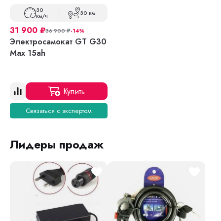
30
30 км
км/ч
31 900
₽
36 900
₽
-14%
Электросамокат GT G30
Max 15ah
Купить
Связаться с экспертом
Лидеры продаж