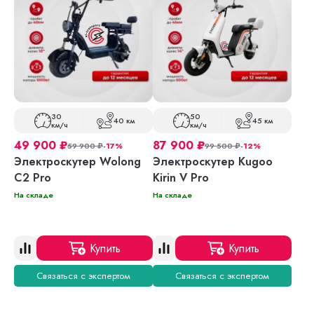
30
50
40 км
45 км
км/ч
км/ч
49 900
₽
87 900
₽
59 900
₽
-17%
99 500
₽
-12%
Электроскутер Wolong
Электроскутер Kugoo
C2 Pro
Kirin V Pro
На складе
На складе
Купить
Купить
Связаться с экспертом
Связаться с экспертом