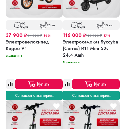
40
60
25 км
80 км
км/ч
км/ч
37 900
₽
116 000
₽
44 900
₽
-16%
139 900
₽
-17%
Электровелосипед
Электросамокат Syccyba
Kugoo V1
(Currus) R11 Mini 52v
24.4 Amh
В магазине
В магазине
Купить
Купить
Связаться с экспертом
Связаться с экспертом