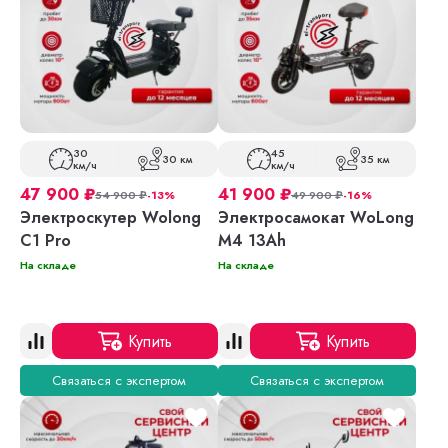
30
45
30 км
35 км
км/ч
км/ч
47 900
₽
41 900
₽
54 900
₽
-13%
49 900
₽
-16%
Электроскутер Wolong
Электросамокат WoLong
C1 Pro
M4 13Ah
На складе
На складе
Купить
Купить
Связаться с экспертом
Связаться с экспертом