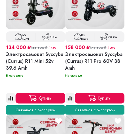
65
85
80 м
90 км
км/ч
км/ч
134 000
₽
158 000
₽
155 800
₽
-14%
174 800
₽
-10%
Электросамокат Syccyba
Электросамокат Syccyba
(Currus) R11 Mini 52v
(Currus) R11 Pro 60V 38
39.6 Amh
Amh
В магазине
На складе
Купить
Купить
Связаться с экспертом
Связаться с экспертом