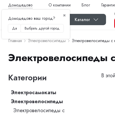
Домодедово
О компании
Блог
Гаранти
✖
Домодедово ваш город?
Каталог
Да
Выбрать другой город
Главная
Электровелосипеды
Электровелосипеды с 
Электровелосипеды с
Категории
В это
Электросамокаты
Электровелосипеды
Электровелосипеды с