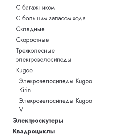
С багажником
С большим запасом хода
Складные
Скоростные
Трехколесные
электровелосипеды
Kugoo
Элекровелосипеды Kugoo
Kirin
Элекровелосипеды Kugoo
V
Электроскутеры
Квадроциклы