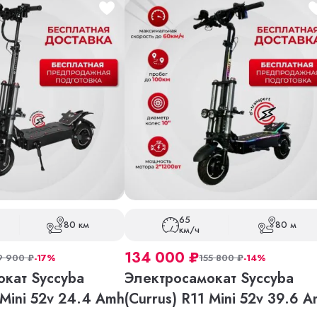
65
80 км
80 м
км/ч
134 000
₽
9 900
₽
-17%
155 800
₽
-14%
кат Syccyba
Электросамокат Syccyba
 Mini 52v 24.4 Amh
(Currus) R11 Mini 52v 39.6 