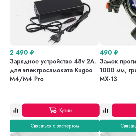
2 490
₽
490
₽
Зарядное устройство 48v 2A.
Замок проти
для электросамоката Kugoo
1000 мм, тр
M4/M4 Pro
MX-13
Купить
Связаться с экспертом
Связат