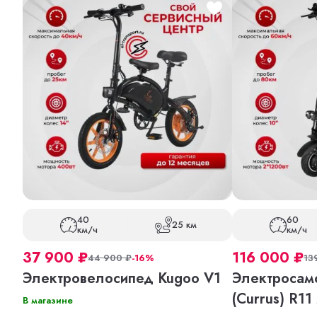
40
60
25 км
км/ч
км/ч
37 900
₽
116 000
₽
44 900
₽
-16%
13
Электровелосипед Kugoo V1
Электросамо
(Currus) R11
В магазине