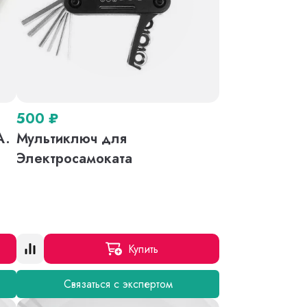
500
₽
A.
Мультиключ для
o
Электросамоката
Купить
Связаться с экспертом