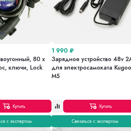
1 990
₽
воугонный, 80 х
Зарядное устройство 48v 2
ос, ключи, Lock
для электросамоката Kugo
M5
Купить
Купить
ься с экспертом
Связаться с экспертом