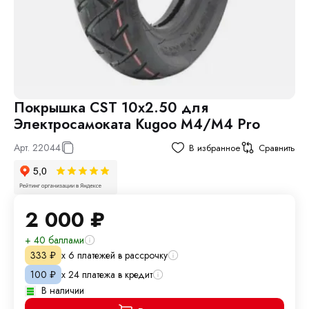
Покрышка CST 10x2.50 для
Электросамоката Kugoo M4/M4 Pro
Арт.
22044
В избранное
Сравнить
2 000
₽
+ 40 баллами
х 6 платежей в рассрочку
333
₽
х 24 платежа в кредит
100
₽
В наличии