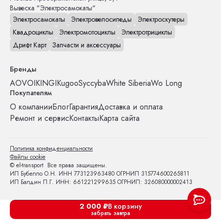
Вывеска "Электросамокаты"
Электросамокаты
Электровелосипеды
Электроскутеры
Квадроциклы
Электромотоциклы
Электротрициклы
Дрифт Карт
Запчасти и аксессуары
Бренды
AOVO
IKINGI
Kugoo
Syccyba
White Siberia
Wo Long
Покупателям
О компании
Блог
Гарантия
Доставка и оплата
Ремонт и сервис
Контакты
Карта сайта
Политика конфиденциальности
Файлы cookie
© el-transport Все права защищены.
ИП Бубелло О.Н. ИНН 773123963480 ОГРНИП 315774600265811
ИП Балдин П.Г. ИНН: 661221299635 ОГРНИП: 326080000002413
2 000
₽
В корзину
забрать завтра