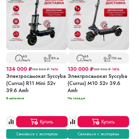
65
65
80 м
110 км
км/ч
км/ч
134 000
₽
130 000
₽
155 800
₽
-14%
158 900
₽
-18%
Электросамокат Syccyba
Электросамокат Syccyba
(Currus) R11 Mini 52v
(Currus) M10 52v 39.6
39.6 Amh
Amh
В магазине
На складе
Купить
Купить
Связаться с экспертом
Связаться с экспертом