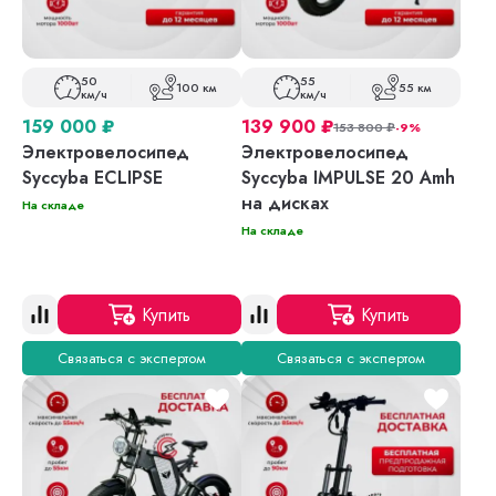
50
55
100 км
55 км
км/ч
км/ч
159 000
₽
139 900
₽
153 800
₽
-9%
Электровелосипед
Электровелосипед
Syccyba ECLIPSE
Syccyba IMPULSE 20 Amh
на дисках
На складе
На складе
Купить
Купить
Связаться с экспертом
Связаться с экспертом