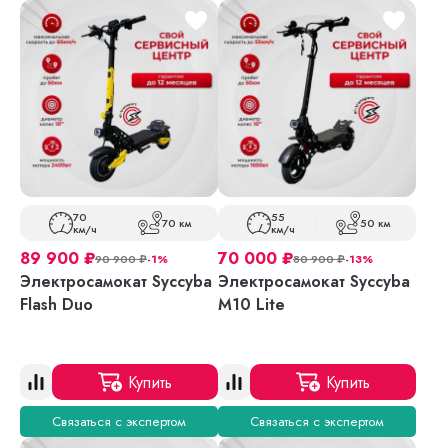
70
55
70 км
50 км
км/ч
км/ч
89 900
₽
70 000
₽
90 900
₽
-1%
80 900
₽
-13%
Электросамокат Syccyba
Электросамокат Syccyba
Flash Duo
M10 Lite
Купить
Купить
Связаться с экспертом
Связаться с экспертом