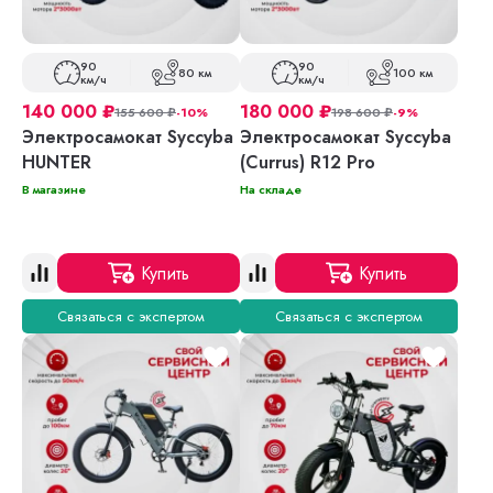
90
90
80 км
100 км
км/ч
км/ч
140 000
₽
180 000
₽
155 600
₽
-10%
198 600
₽
-9%
Электросамокат Syccyba
Электросамокат Syccyba
HUNTER
(Currus) R12 Pro
В магазине
На складе
Купить
Купить
Связаться с экспертом
Связаться с экспертом