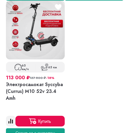
65
65 км
км/ч
113 000
₽
137 800
₽
-18%
Электросамокат Syccyba
(Currus) M10 52v 23.4
Amh
Купить
Связаться с экспертом