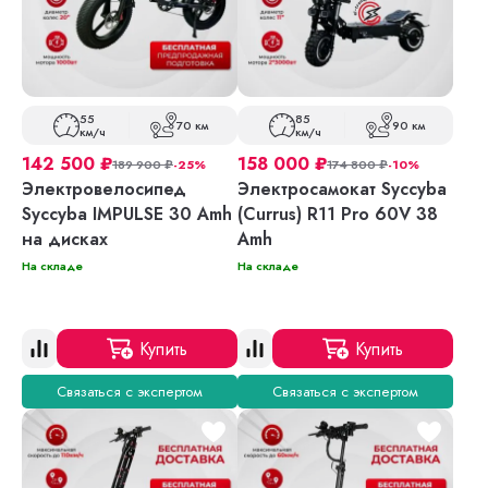
55
85
70 км
90 км
км/ч
км/ч
142 500
₽
158 000
₽
189 900
₽
-25%
174 800
₽
-10%
Электровелосипед
Электросамокат Syccyba
Syccyba IMPULSE 30 Amh
(Currus) R11 Pro 60V 38
на дисках
Amh
На складе
На складе
Купить
Купить
Связаться с экспертом
Связаться с экспертом