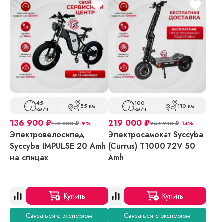
45
100
55 км
110 км
км/ч
км/ч
136 900
₽
219 000
₽
149 900
₽
-9%
254 900
₽
-14%
Электровелосипед
Электросамокат Syccyba
Syccyba IMPULSE 20 Amh
(Currus) T1000 72V 50
на спицах
Amh
Купить
Купить
Связаться с экспертом
Связаться с экспертом