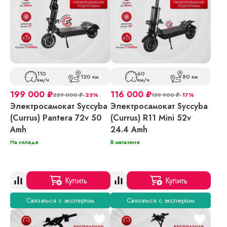
110
60
120 км
80 км
км/ч
км/ч
199 000
₽
116 000
₽
259 000
₽
-23%
139 900
₽
-17%
Электросамокат Syccyba
Электросамокат Syccyba
(Currus) Pantera 72v 50
(Currus) R11 Mini 52v
Amh
24.4 Amh
На складе
В магазине
Купить
Купить
Связаться с экспертом
Связаться с экспертом