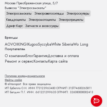
Москва
Преображенская улица, 5/7
Вывеска "Электросамокаты"
Электросамокаты
Электровелосипеды
Электроскутеры
Квадроциклы
Электромотоциклы
Электротрициклы
Дрифт Карт
Запчасти и аксессуары
Бренды
AOVO
IKINGI
Kugoo
Syccyba
White Siberia
Wo Long
Покупателям
О компании
Блог
Гарантия
Доставка и оплата
Ремонт и сервис
Контакты
Карта сайта
Политика конфиденциальности
Файлы cookie
© el-transport Все права защищены.
ИП Бубелло О.Н. ИНН 773123963480 ОГРНИП 315774600265811
ИП Балдин П.Г. ИНН: 661221299635 ОГРНИП: 326080000002413