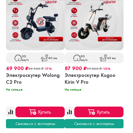
30
50
40 км
45 км
км/ч
км/ч
49 900
₽
87 900
₽
59 900
₽
-17%
99 500
₽
-12%
Электроскутер Wolong
Электроскутер Kugoo
C2 Pro
Kirin V Pro
На складе
На складе
Купить
Купить
Связаться с экспертом
Связаться с экспертом