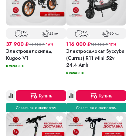
40
60
25 км
80 км
км/ч
км/ч
37 900
₽
116 000
₽
44 900
₽
-16%
139 900
₽
-17%
Электровелосипед
Электросамокат Syccyba
Kugoo V1
(Currus) R11 Mini 52v
24.4 Amh
В магазине
В магазине
Купить
Купить
Связаться с экспертом
Связаться с экспертом