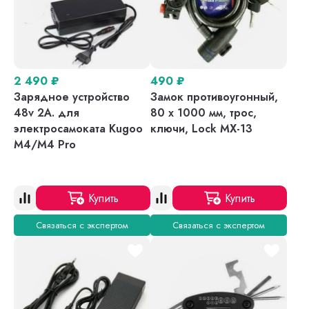
2 490
₽
490
₽
Зарядное устройство
Замок противоугонный,
48v 2A. для
80 х 1000 мм, трос,
электросамоката Kugoo
ключи, Lock MX-13
M4/M4 Pro
Купить
Купить
Связаться с экспертом
Связаться с экспертом