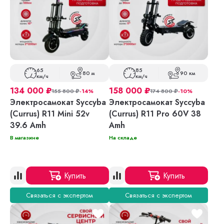
65
85
80 м
90 км
км/ч
км/ч
134 000
₽
158 000
₽
155 800
₽
-14%
174 800
₽
-10%
Электросамокат Syccyba
Электросамокат Syccyba
(Currus) R11 Mini 52v
(Currus) R11 Pro 60V 38
39.6 Amh
Amh
В магазине
На складе
Купить
Купить
Связаться с экспертом
Связаться с экспертом