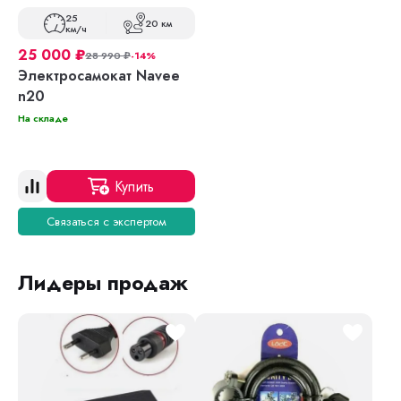
25
20 км
км/ч
25 000
₽
28 990
₽
-14%
Электросамокат Navee
n20
На складе
Купить
Связаться с экспертом
Лидеры продаж