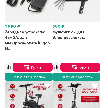
1 990
₽
500
₽
Зарядное устройство
Мультиключ для
48v 2A. для
Электросамоката
электросамоката Kugoo
M5
Купить
Купить
Связаться с экспертом
Связаться с экспертом