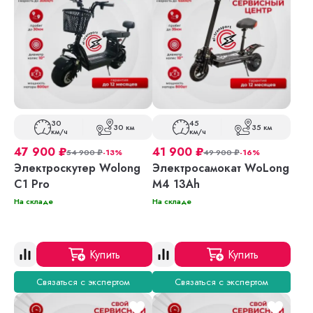
30
45
30 км
35 км
км/ч
км/ч
47 900
₽
41 900
₽
54 900
₽
-13%
49 900
₽
-16%
Электроскутер Wolong
Электросамокат WoLong
C1 Pro
M4 13Ah
На складе
На складе
Купить
Купить
Связаться с экспертом
Связаться с экспертом