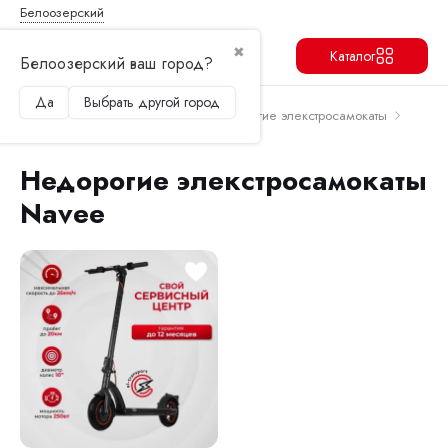
Белоозерский
✖
Каталог
Белоозерский ваш город?
Да
Выбрать другой город
Продолжить
Перейти в корзину
Главная
Электросамокаты
Недорогие элекстросамокаты
Недорогие элекстросамокаты Navee
Недорогие элекстросамокаты
Navee