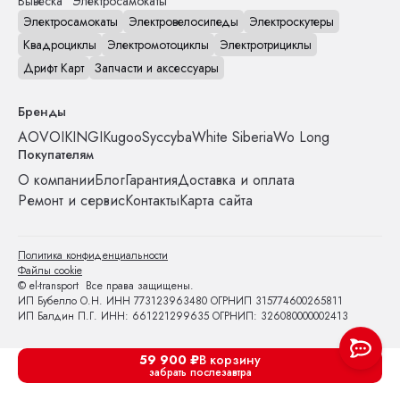
Вывеска "Электросамокаты"
Электросамокаты
Электровелосипеды
Электроскутеры
Квадроциклы
Электромотоциклы
Электротрициклы
Дрифт Карт
Запчасти и аксессуары
Бренды
AOVO
IKINGI
Kugoo
Syccyba
White Siberia
Wo Long
Покупателям
О компании
Блог
Гарантия
Доставка и оплата
Ремонт и сервис
Контакты
Карта сайта
Политика конфиденциальности
Файлы cookie
© el-transport Все права защищены.
ИП Бубелло О.Н. ИНН 773123963480 ОГРНИП 315774600265811
ИП Балдин П.Г. ИНН: 661221299635 ОГРНИП: 326080000002413
59 900
₽
В корзину
забрать послезавтра