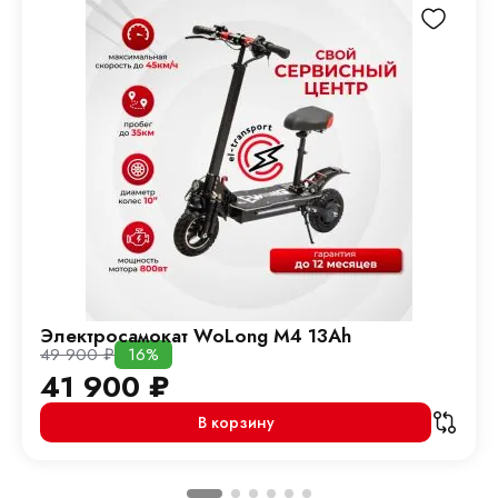
Электросамокат WoLong M4 13Ah
49 900
₽
16%
41 900
₽
В корзину