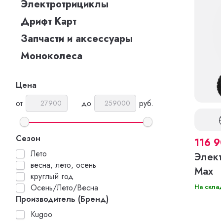
Электротрициклы
Дрифт Карт
Запчасти и аксессуары
Моноколеса
Цена
от
до
руб.
Сезон
116 
Лето
Элек
весна, лето, осень
Max
круглый год
На скла
Осень/Лето/Весна
Производитель (Бренд)
Kugoo