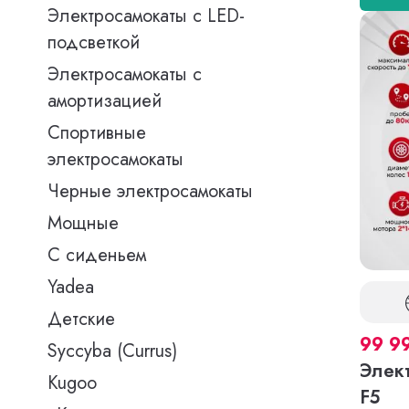
Электросамокаты с LED-
подсветкой
Электросамокаты с
амортизацией
Спортивные
электросамокаты
Черные электросамокаты
Мощные
С сиденьем
Yadea
Детские
99 9
Syccyba (Currus)
Элект
Kugoo
F5