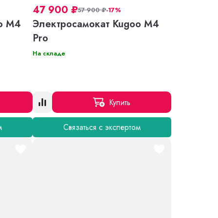
47 900
₽
57 900
₽
-17%
o M4
Электросамокат Kugoo M4
Pro
На складе
Купить
м
Связаться с экспертом