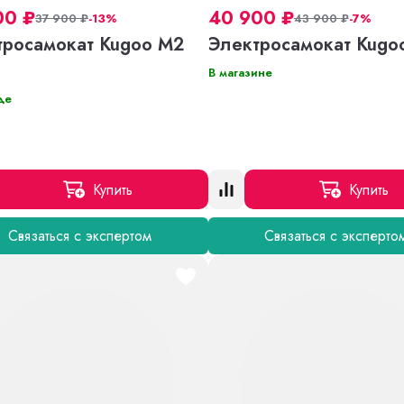
00
₽
40 900
₽
37 900
₽
-13%
43 900
₽
-7%
тросамокат Kugoo M2
Электросамокат Kugo
В магазине
де
Купить
Купить
Связаться с экспертом
Связаться с эксперто