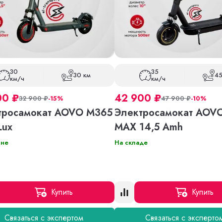
30
35
30 км
45
км/ч
км/ч
00
₽
42 900
₽
32 900
₽
-15%
47 900
₽
-10%
тросамокат AOVO M365
Электросамокат AOV
Lux
MAX 14,5 Amh
ине
На складе
Купить
Купить
Связаться с экспертом
Связаться с эксперто