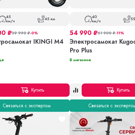
45
40
45 км
55
км/ч
км/ч
00
₽
54 990
₽
39 990
₽
-0%
61 900
₽
-11%
тросамокат IKINGI M4
Электросамокат Kugo
Pro Plus
де
В магазине
Купить
Купить
Связаться с экспертом
Связаться с эксперто