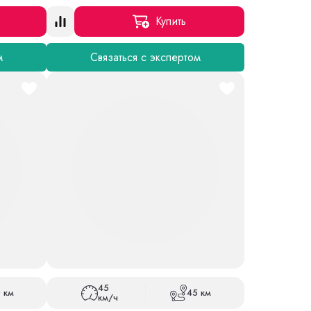
Купить
м
Связаться с экспертом
45
 км
45 км
км/ч