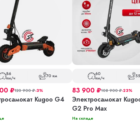
86
60
70 км
55
км/ч
км/ч
900
₽
83 900
₽
120 900
₽
-3%
108 900
₽
-23%
тросамокат Kugoo G4
Электросамокат Kugoo
G2 Pro Max
де
На складе