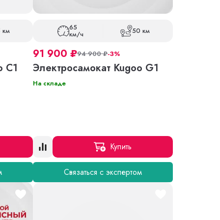
65
 км
50 км
км/ч
91 900
₽
94 900
₽
-3%
o C1
Электросамокат Kugoo G1
На складе
Купить
м
Связаться с экспертом