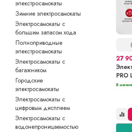
элекстросамокаты
Зимние электросамокаты
Электросамокаты с
большим запасом хода
Полноприводные
элекстросамокаты
27 9
Электросамокаты с
Элек
багажником
PRO 
Городские
В магаз
электросамокаты
Электросамокаты с
цифровым дисплеем
Электросамокаты с
водонепроницаемостью