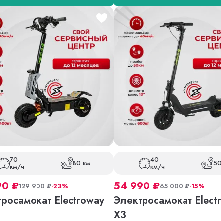
70
40
80 км
50
км/ч
км/ч
90
₽
54 990
₽
129 900
₽
-23%
65 000
₽
-15%
росамокат Electroway
Электросамокат Elect
X3