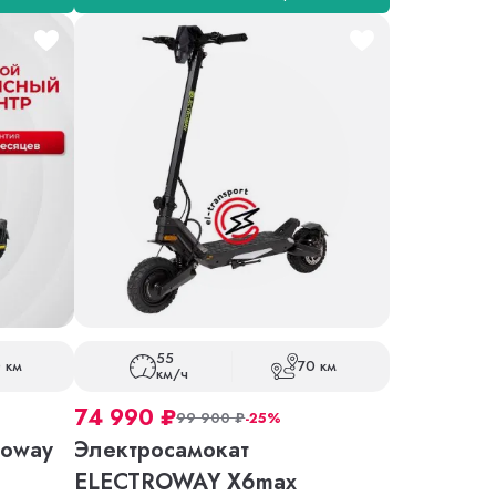
55
 км
70 км
км/ч
74 990
₽
99 900
₽
-25%
roway
Электросамокат
ELECTROWAY X6max