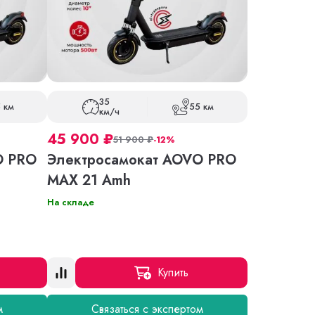
35
 км
55 км
км/ч
45 900
₽
51 900
₽
-12%
O PRO
Электросамокат AOVO PRO
MAX 21 Amh
На складе
Купить
м
Связаться с экспертом