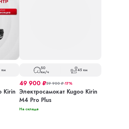
50
 км
45 км
км/ч
49 900
₽
59 900
₽
-17%
 Kirin
Электросамокат Kugoo Kirin
M4 Pro Plus
На складе